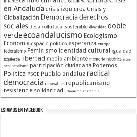
Crisis
cambio climático
cataluña
Infante
en Andalucía
crisis izquierda
Crisis y
Democracia
derechos
Globalización
doble
sociales
desarrollo local sostenible
diversidad
ecoandalucismo
verde
Ecologismo
Economía
esperanza
espacio político
europa
identidad cultural
Feminismo
igualdad
federalismo
libertad
medio ambiente
memoria histórica
Izquierda
mujer
participación ciudadana
Podemos
neoliberalismo
radical
Política
Pueblo andaluz
PSOE
democracia
republicanismo
renovables
resistencia
solidaridad
urbanismo sostenible
Estamos en Facebook