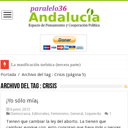
La masificación turística (tercera parte)
La opinión pública ante las próximas elecciones generales
Portada
/
Archivo del tag :
Crisis
(página 5)
Archivo del tag :
Crisis
¡Yo sólo mía¡
6 junio 2013
Democracia
,
Editoriales
,
Feminismo
,
General
,
Izquierda
1
Tienen que cambiar la ley del aborto. La tienen que
cambiar aunque con esto consigan que haya más y peores