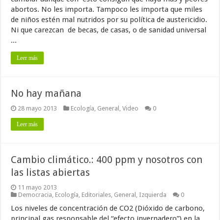
abortos. No les importa. Tampoco les importa que miles
de niños estén mal nutridos por su política de austericidio.
Ni que carezcan de becas, de casas, o de sanidad universal
...
Leer más
No hay mañana
28 mayo 2013
Ecología
,
General
,
Video
0
Leer más
Cambio climático.: 400 ppm y nosotros con
las listas abiertas
11 mayo 2013
Democracia
,
Ecología
,
Editoriales
,
General
,
Izquierda
0
Los niveles de concentración de CO2 (Dióxido de carbono,
principal gas responsable del “efecto invernadero”) en la