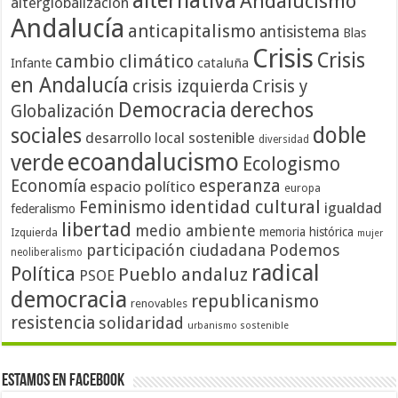
alternativa
Andalucismo
alterglobalización
Andalucía
anticapitalismo
antisistema
Blas
Crisis
Crisis
cambio climático
cataluña
Infante
en Andalucía
crisis izquierda
Crisis y
Democracia
derechos
Globalización
doble
sociales
desarrollo local sostenible
diversidad
ecoandalucismo
verde
Ecologismo
Economía
esperanza
espacio político
europa
identidad cultural
Feminismo
igualdad
federalismo
libertad
medio ambiente
memoria histórica
Izquierda
mujer
participación ciudadana
Podemos
neoliberalismo
radical
Política
Pueblo andaluz
PSOE
democracia
republicanismo
renovables
resistencia
solidaridad
urbanismo sostenible
Estamos en Facebook