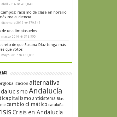
 abril 2016
400,848
 Campos: racismo de clase en horario
máxima audiencia
 diciembre 2016
379,942
o de una limpiasuelos
4 marzo 2016
318,995
secreto de que Susana Díaz tenga más
les que votos
2 mayo 2017
162,896
etas
alternativa
erglobalización
Andalucía
dalucismo
ticapitalismo
antisistema
Blas
cambio climático
cataluña
ante
isis
Crisis en Andalucía