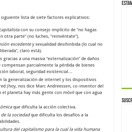
Esta
guiente lista de siete factores explicativos:
capitalista
con su consejo implícito de “no hagas
 otra parte” (no luches, “reinvéntate”).
esión excedente
y sexualidad desihinbida (lo cual no
iberada”, claro está).
s gracias a una masiva “externalización” de daños
que compensan parcialmente la pérdida de bienes
ción laboral, seguridad existencial…
n la generalización de internet y los dispositivos
red (hoy, nos dice Marc Andreessen, co-inventor del
n el planeta hay más gente con móvil que con agua
Suscr
anómica
que dificulta la acción colectiva.
n de la sociedad
que dificulta los desafíos a la
abilidades.
ultura del capitalismo para la cual la vida humana