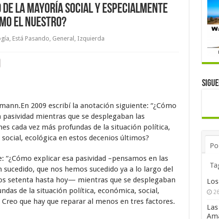
 de la mayoría social y especialmente
omo el nuestro?
ogía
,
Está Pasando
,
General
,
Izquierda
Sigu
mann.En 2009 escribí la anotación siguiente: “¿Cómo
a pasividad mientras que se desplegaban las
es cada vez más profundas de la situación política,
social, ecológica en estos decenios últimos?
Po
te: “¿Cómo explicar esa pasividad –pensamos en las
Ta
n sucedido, que nos hemos sucedido ya a lo largo del
 los setenta hasta hoy— mientras que se desplegaban
Los
das de la situación política, económica, social,
26
 Creo que hay que reparar al menos en tres factores.
Las
Ama