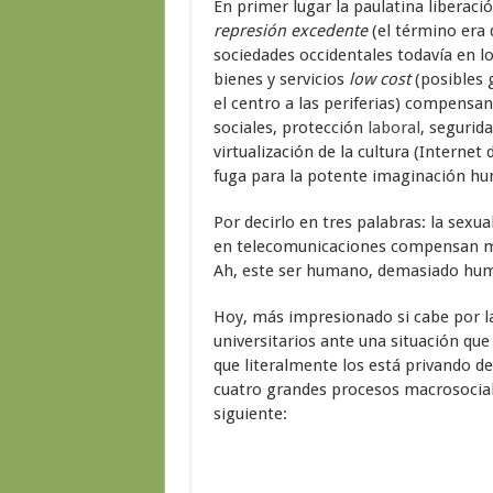
En primer lugar la paulatina liberaci
represión excedente
(el término era 
sociedades occidentales todavía en lo
bienes y servicios
low cost
(posibles 
el centro a las periferias) compensa
sociales, protección
laboral
, segurida
virtualización de la cultura (Internet
fuga para la potente imaginación h
Por decirlo en tres palabras: la sexua
en telecomunicaciones compensan ma
Ah, este ser humano, demasiado h
Hoy, más impresionado si cabe por la
universitarios ante una situación qu
que literalmente los está privando de
cuatro grandes procesos macrosociale
siguiente: