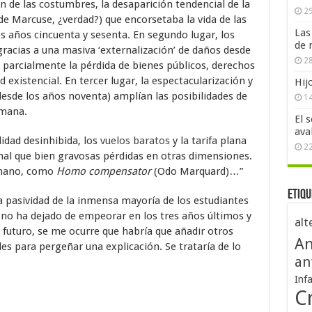
ón de las costumbres, la desaparición tendencial de la
29
de Marcuse, ¿verdad?) que encorsetaba la vida de las
Las
s años cincuenta y sesenta. En segundo lugar, los
de 
gracias a una masiva ‘externalización’ de daños desde
28
n parcialmente la pérdida de bienes públicos, derechos
d existencial. En tercer lugar, la espectacularización y
Hij
 desde los años noventa) amplían las posibilidades de
1
umana.
El 
ava
lidad desinhibida, los
vuelos baratos
y la tarifa plana
2
l que bien gravosas pérdidas en otras dimensiones.
umano, como
Homo compensator
(Odo Marquard)…”
Etiqu
 pasividad de la inmensa mayoría de los estudiantes
e no ha dejado de empeorar en los tres años últimos y
alt
 futuro, se me ocurre que habría que añadir otros
An
s para pergeñar una explicación. Se trataría de lo
an
Inf
Cr