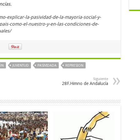
ncías.
mo-explicar-la-pasividad-de-la-mayoria-social-y-
pais-como-el-nuestro-y-en-las-condiciones-de-
ales/
ÓN
JUVENTUD
PASIVIDADA
REPRESION
Siguiente
28F.Himno de Andalucía