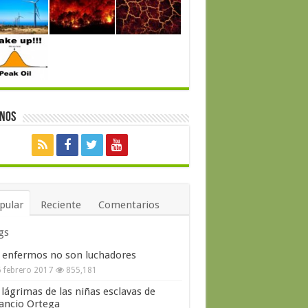
enos
pular
Reciente
Comentarios
gs
 enfermos no son luchadores
 febrero 2017
855,181
 lágrimas de las niñas esclavas de
ncio Ortega