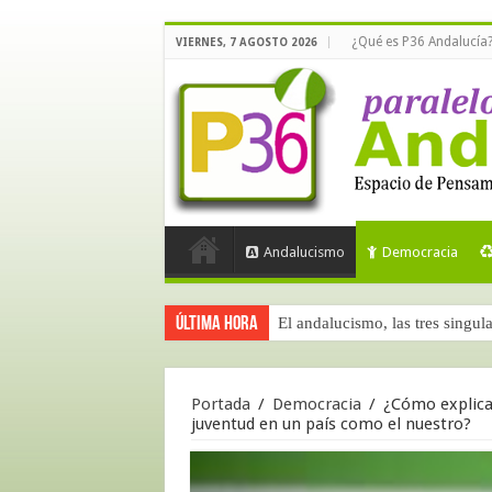
¿Qué es P36 Andalucía
VIERNES, 7 AGOSTO 2026
Andalucismo
Democracia
Última hora
El andalucismo, las tres singul
Portada
/
Democracia
/
¿Cómo explicar
juventud en un país como el nuestro?