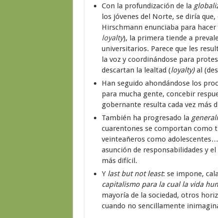
Con la profundización de la
globali
los jóvenes del Norte, se diría que,
Hirschmann enunciaba para hacer f
loyalty
), la primera tiende a preval
universitarios. Parece que les resu
la voz y coordinándose para protest
descartan la lealtad (
loyalty)
al (des
Han seguido ahondándose los pro
para mucha gente, concebir respues
gobernante resulta cada vez más dif
También ha progresado la
generali
cuarentones se comportan como tre
veinteañeros como adolescentes… En
asunción de responsabilidades y el
más difícil.
Y
last but not least
: se impone, cal
capitalismo para la cual la vida 
mayoría de la sociedad, otros hori
cuando no sencillamente inimagin