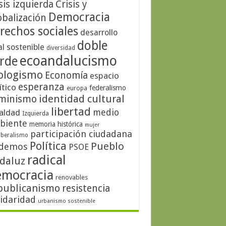
sis izquierda
Crisis y
Democracia
obalización
rechos sociales
desarrollo
doble
al sostenible
diversidad
ecoandalucismo
rde
ologismo
Economía
espacio
esperanza
ítico
federalismo
europa
identidad cultural
minismo
libertad
medio
aldad
Izquierda
biente
memoria histórica
mujer
participación ciudadana
iberalismo
Política
Pueblo
demos
PSOE
radical
daluz
emocracia
renovables
publicanismo
resistencia
lidaridad
urbanismo sostenible