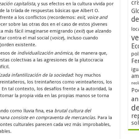
cri
zación capitalista
, y sus efectos en la cultura vivida por
Gl
 de la tríada de respuestas básicas que Albert O.
rente a los conflictos (recordemos:
exit, voice and
de
ecer sobre las otras dos en el caso de estos jóvenes
loc
lta más fácil imaginarse emigrando (
exit
) que alzando
ve
ar contra el mal social (
voice
), incluso cuando
)orden existente.
Ec
cesos de
individualización anómica
, de manera que,
pol
tas colectivas a las agresiones de la plutocracia
Fe
ícil.
igu
zada infantilización de la sociedad
: hoy muchos
am
intañeros, los treintañeros como veinteañeros, los
neol
 tal contexto, los desafíos frente a la autoridad, la
Po
 tomar la propia vida en las propias manos se torna
an
d
ando como lluvia fina, esa
brutal cultura del
re
humana consiste en compraventa de mercancías
. Para la
so
zontes culturales parecen cada vez más improbables,
ables.