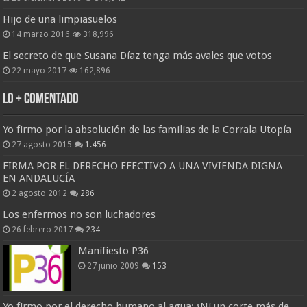
Hijo de una limpiasuelos
14 marzo 2016
318,996
El secreto de que Susana Díaz tenga más avales que votos
22 mayo 2017
162,896
Lo + Comentado
Yo firmo por la absolución de las familias de la Corrala Utopía
27 agosto 2015
1.456
FIRMA POR EL DERECHO EFECTIVO A UNA VIVIENDA DIGNA
EN ANDALUCÍA
2 agosto 2012
286
Los enfermos no son luchadores
26 febrero 2017
234
Manifiesto P36
27 junio 2009
153
Yo firmo por el derecho humano al agua: ¡Ni un corte más de