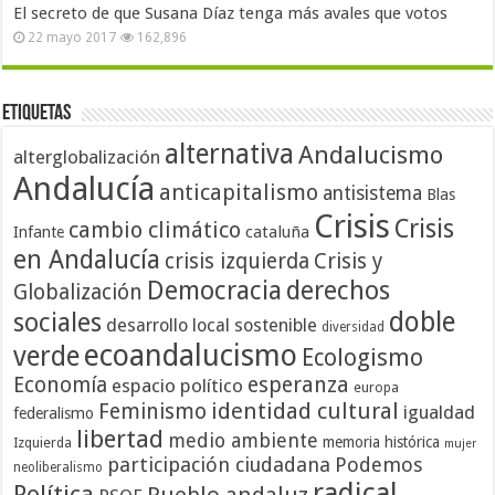
El secreto de que Susana Díaz tenga más avales que votos
22 mayo 2017
162,896
Etiquetas
alternativa
Andalucismo
alterglobalización
Andalucía
anticapitalismo
antisistema
Blas
Crisis
Crisis
cambio climático
cataluña
Infante
en Andalucía
crisis izquierda
Crisis y
Democracia
derechos
Globalización
doble
sociales
desarrollo local sostenible
diversidad
ecoandalucismo
verde
Ecologismo
Economía
esperanza
espacio político
europa
identidad cultural
Feminismo
igualdad
federalismo
libertad
medio ambiente
memoria histórica
Izquierda
mujer
participación ciudadana
Podemos
neoliberalismo
radical
Política