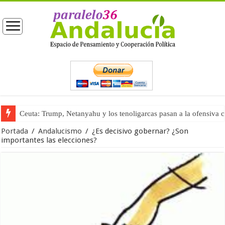
Ceuta: Trump, Netanyahu y los tenoligarcas pasan a la ofensiva 
La masificación turística (tercera parte)
Portada
/
Andalucismo
/
¿Es decisivo gobernar? ¿Son
importantes las elecciones?