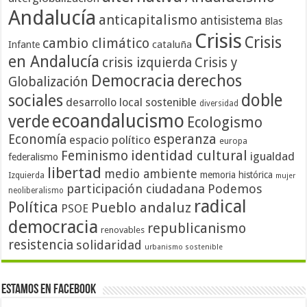
Andalucía
anticapitalismo
antisistema
Blas
Crisis
Crisis
cambio climático
cataluña
Infante
en Andalucía
crisis izquierda
Crisis y
Democracia
derechos
Globalización
doble
sociales
desarrollo local sostenible
diversidad
ecoandalucismo
verde
Ecologismo
Economía
esperanza
espacio político
europa
identidad cultural
Feminismo
igualdad
federalismo
libertad
medio ambiente
memoria histórica
Izquierda
mujer
participación ciudadana
Podemos
neoliberalismo
radical
Política
Pueblo andaluz
PSOE
democracia
republicanismo
renovables
resistencia
solidaridad
urbanismo sostenible
Estamos en Facebook