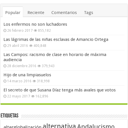
Popular
Reciente
Comentarios
Tags
Los enfermos no son luchadores
26 febrero 2017
855,182
Las lágrimas de las niñas esclavas de Amancio Ortega
29 abril 2016
400,848
Las Campos: racismo de clase en horario de máxima
audiencia
28 diciembre 2016
379,943
Hijo de una limpiasuelos
14 marzo 2016
318,998
El secreto de que Susana Díaz tenga más avales que votos
22 mayo 2017
162,896
Etiquetas
alternativa
Andalucismo
alterglobalización