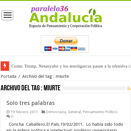
Ceuta: Trump, Netanyahu y los tenoligarcas pasan a la ofensiva 
Portada
/
Archivo del tag :
miurte
Archivo del tag :
miurte
Solo tres palabras
19 febrero 2011
Democracia
,
General
,
Pensamiento Político
0
Concha Caballero.El País.19/02/2011. Lo había sido todo
en la esfera política e intelectual: profesor universitario,