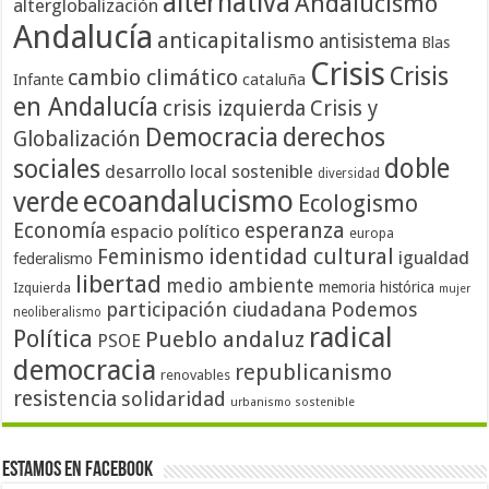
alternativa
Andalucismo
alterglobalización
Andalucía
anticapitalismo
antisistema
Blas
Crisis
Crisis
cambio climático
cataluña
Infante
en Andalucía
crisis izquierda
Crisis y
Democracia
derechos
Globalización
doble
sociales
desarrollo local sostenible
diversidad
ecoandalucismo
verde
Ecologismo
Economía
esperanza
espacio político
europa
identidad cultural
Feminismo
igualdad
federalismo
libertad
medio ambiente
memoria histórica
Izquierda
mujer
participación ciudadana
Podemos
neoliberalismo
radical
Política
Pueblo andaluz
PSOE
democracia
republicanismo
renovables
resistencia
solidaridad
urbanismo sostenible
Estamos en Facebook