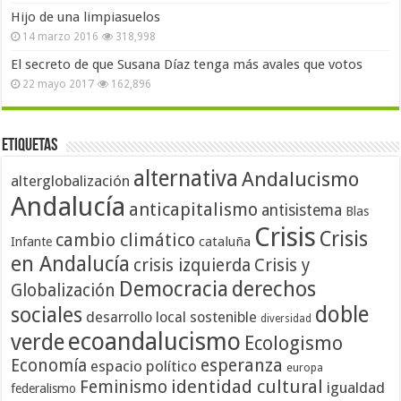
Hijo de una limpiasuelos
14 marzo 2016
318,998
El secreto de que Susana Díaz tenga más avales que votos
22 mayo 2017
162,896
Etiquetas
alternativa
Andalucismo
alterglobalización
Andalucía
anticapitalismo
antisistema
Blas
Crisis
Crisis
cambio climático
cataluña
Infante
en Andalucía
crisis izquierda
Crisis y
Democracia
derechos
Globalización
doble
sociales
desarrollo local sostenible
diversidad
ecoandalucismo
verde
Ecologismo
Economía
esperanza
espacio político
europa
identidad cultural
Feminismo
igualdad
federalismo