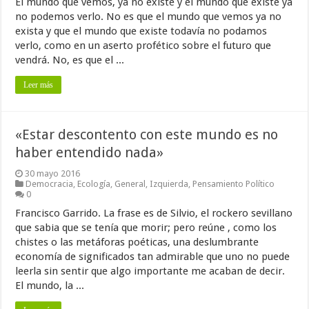
El mundo que vemos, ya no existe y el mundo que existe ya
no podemos verlo. No es que el mundo que vemos ya no
exista y que el mundo que existe todavía no podamos
verlo, como en un aserto profético sobre el futuro que
vendrá. No, es que el ...
Leer más
«Estar descontento con este mundo es no
haber entendido nada»
30 mayo 2016
Democracia
,
Ecología
,
General
,
Izquierda
,
Pensamiento Político
0
Francisco Garrido. La frase es de Silvio, el rockero sevillano
que sabia que se tenía que morir; pero reúne , como los
chistes o las metáforas poéticas, una deslumbrante
economía de significados tan admirable que uno no puede
leerla sin sentir que algo importante me acaban de decir.
El mundo, la ...