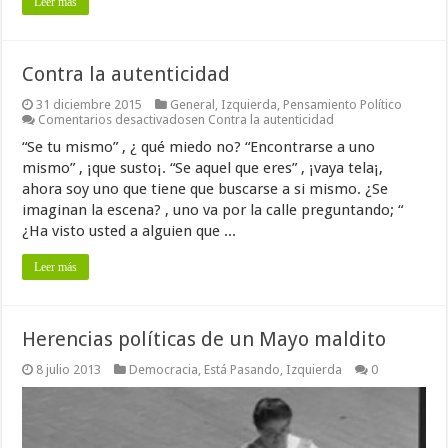
Leer más
Contra la autenticidad
31 diciembre 2015
General
,
Izquierda
,
Pensamiento Político
Comentarios desactivados
en Contra la autenticidad
“Se tu mismo” , ¿ qué miedo no? “Encontrarse a uno
mismo” , ¡que susto¡. “Se aquel que eres” , ¡vaya tela¡,
ahora soy uno que tiene que buscarse a si mismo. ¿Se
imaginan la escena? , uno va por la calle preguntando; “
¿Ha visto usted a alguien que ...
Leer más
Herencias políticas de un Mayo maldito
8 julio 2013
Democracia
,
Está Pasando
,
Izquierda
0