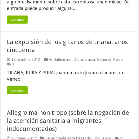
algo precisamente sobre esta estrepitosa unanimidad. De
entrada puede producir alguna ...
Leer más
La expulsión de los gitanos de triana, años
cincuenta
12 octubre 2013
Andalucismo
,
Democracia
,
General
,
Video
0
TRIANA, PURA Y PURA. Juanma from Juanma Linares on
Vimeo.
Leer más
Allegro ma non tropo (sobre la negación de
la atención sanitaria a migrantes
indocumentados)
23 mayo 2012
Democracia
,
Está Pasando
,
Izquierda
0