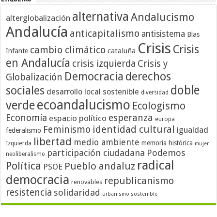
alternativa
Andalucismo
alterglobalización
Andalucía
anticapitalismo
antisistema
Blas
Crisis
Crisis
cambio climático
cataluña
Infante
en Andalucía
crisis izquierda
Crisis y
Democracia
derechos
Globalización
doble
sociales
desarrollo local sostenible
diversidad
ecoandalucismo
verde
Ecologismo
Economía
esperanza
espacio político
europa
identidad cultural
Feminismo
igualdad
federalismo
libertad
medio ambiente
memoria histórica
Izquierda
mujer
participación ciudadana
Podemos
neoliberalismo
radical
Política
Pueblo andaluz
PSOE
democracia
republicanismo
renovables
resistencia
solidaridad
urbanismo sostenible