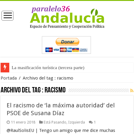
La masificación turística (tercera parte)
Portada
/
Archivo del tag :
racismo
Archivo del tag :
racismo
El racismo de ‘la máxima autoridad’ del
PSOE de Susana Díaz
11 enero 2018
Está Pasando
,
Izquierda
1
@RaulSolisEU | Tengo un amigo que me dice muchas