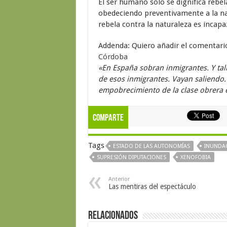
El ser humano sólo se dignifica rebel
obedeciendo preventivamente a la na
rebela contra la naturaleza es incapa
Addenda: Quiero añadir el comentario
Córdoba
«En España sobran inmigrantes. Y tal
de esos inmigrantes. Vayan saliendo.
empobrecimiento de la clase obrera
Comparte
Tags
ESTADO DE LAS AUTONOMÍAS
INUNDA
SUPRESIÓN DIPUTACIONES
XENOFOBIA
Anterior
Las mentiras del espectáculo
Relacionados