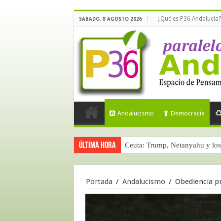
¿Qué es P36 Andalucía?
SÁBADO, 8 AGOSTO 2026
Andalucismo
Democracia
Última hora
Ceuta: Trump, Netanyahu y los 
Portada
/
Andalucismo
/
Obediencia p