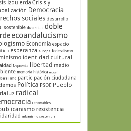
sis izquierda
Crisis y
Democracia
obalización
rechos sociales
desarrollo
doble
al sostenible
diversidad
ecoandalucismo
rde
ologismo
Economía
espacio
esperanza
ítico
federalismo
europa
identidad cultural
minismo
libertad
medio
aldad
Izquierda
biente
memoria histórica
mujer
participación ciudadana
iberalismo
Política
Pueblo
demos
PSOE
radical
daluz
emocracia
renovables
publicanismo
resistencia
lidaridad
urbanismo sostenible