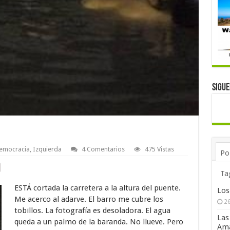
Sigu
emocracia
,
Izquierda
4 Comentarios
475 Vistas
Po
Ta
ESTÁ cortada la carretera a la altura del puente.
Los
Me acerco al adarve. El barro me cubre los
26
tobillos. La fotografía es desoladora. El agua
Las
queda a un palmo de la baranda. No llueve. Pero
Ama