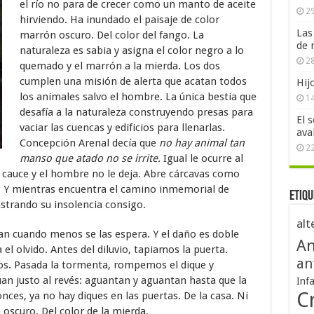
el río no para de crecer como un manto de aceite
29
hirviendo. Ha inundado el paisaje de color
Las
marrón oscuro. Del color del fango. La
de 
naturaleza es sabia y asigna el color negro a lo
28
quemado y el marrón a la mierda. Los dos
cumplen una misión de alerta que acatan todos
Hij
los animales salvo el hombre. La única bestia que
1
desafía a la naturaleza construyendo presas para
El 
vaciar las cuencas y edificios para llenarlas.
ava
Concepción Arenal decía que
no hay animal tan
2
manso que atado no se irrite.
Igual le ocurre al
u cauce y el hombre no le deja. Abre cárcavas como
ra. Y mientras encuentra el camino inmemorial de
Etiqu
astrando su insolencia consigo.
alt
itan cuando menos se las espera. Y el daño es doble
An
 el olvido. Antes del diluvio, tapiamos la puerta.
an
os. Pasada la tormenta, rompemos el dique y
úan justo al revés: aguantan y aguantan hasta que la
Inf
Cr
tonces, ya no hay diques en las puertas. De la casa. Ni
oscuro. Del color de la mierda.