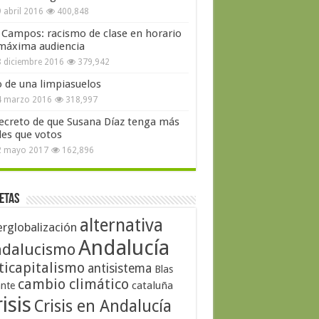
 abril 2016
400,848
 Campos: racismo de clase en horario
máxima audiencia
 diciembre 2016
379,942
o de una limpiasuelos
4 marzo 2016
318,997
secreto de que Susana Díaz tenga más
les que votos
2 mayo 2017
162,896
etas
alternativa
erglobalización
Andalucía
dalucismo
ticapitalismo
antisistema
Blas
cambio climático
cataluña
ante
isis
Crisis en Andalucía