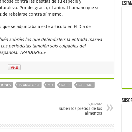
ándose contra las bestias de su especie y
Esta
turaleza. Por desgracia, el animal humano que se
z de rebelarse contra sí mismo.
 que se adjuntaba a este artículo en
El Día de
bién sobráis los que defendisteis la entrada masiva
 Los periodistas también sois culpables del
 española. TRAIDORES.»
CIONES
ISLAMOFOBIA
MO
RACIS
RACISMO
Suscr
Siguiente
Suben los precios de los
alimentos