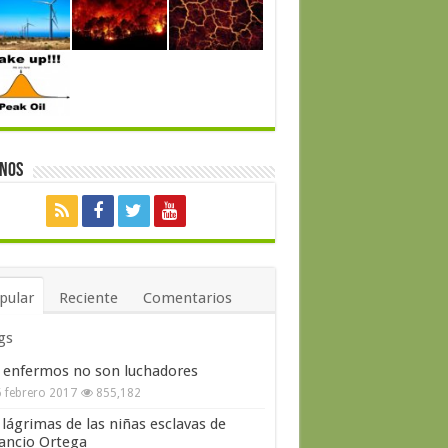
enos
pular
Reciente
Comentarios
gs
 enfermos no son luchadores
 febrero 2017
855,182
 lágrimas de las niñas esclavas de
ncio Ortega