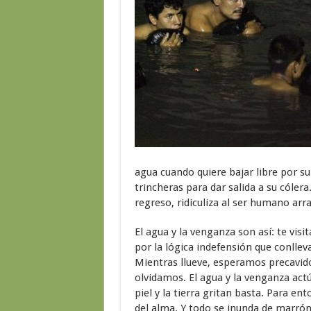
agua cuando quiere bajar libre por s
trincheras para dar salida a su cóle
regreso, ridiculiza al ser humano arr
El agua y la venganza son así: te vis
por la lógica indefensión que conlleva
Mientras llueve, esperamos precavid
olvidamos. El agua y la venganza act
piel y la tierra gritan basta. Para en
del alma. Y todo se inunda de marrón 