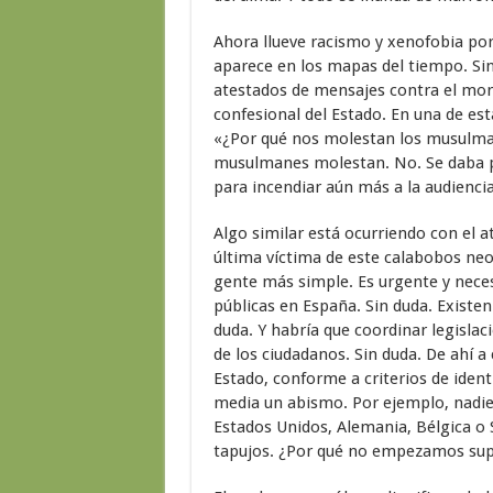
Ahora llueve racismo y xenofobia por 
aparece en los mapas del tiempo. Sin 
atestados de mensajes contra el moro,
confesional del Estado. En una de es
«¿Por qué nos molestan los musulman
musulmanes molestan. No. Se daba po
para incendiar aún más a la audiencia
Algo similar está ocurriendo con el 
última víctima de este calabobos ne
gente más simple. Es urgente y nece
públicas en España. Sin duda. Existen
duda. Y habría que coordinar legislaci
de los ciudadanos. Sin duda. De ahí a
Estado, conforme a criterios de identi
media un abismo. Por ejemplo, nadi
Estados Unidos, Alemania, Bélgica o S
tapujos. ¿Por qué no empezamos sup