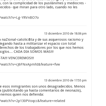
o, con la complicidad de los pusilánimes y mediocres -
cidos- que miran para otro lado, cuando no les
m/watch?v=Lg-YRVnBO7o
13 diciembre 2010 de 18:06 pm
 naZional-catolici$ta y de sus asquerosos racismo y
gando hasta a militarizar el espacio con total
erechos de los trabajadores por los que nos hemos
e siglos… CADA DIA SOMOS MAS!!!
TA!!! VENCEREMOS!!!
/watch?v=cJ6FNxApmhI&feature=fvw
13 diciembre 2010 de 17:55 pm
ue esos inmigrantes son unos desagradecidos. Menos
a (publicitando ya hasta comentarios de neonazis),
enemos quien nos defienda:
/watch?v=2p130PVoqcc&feature=related