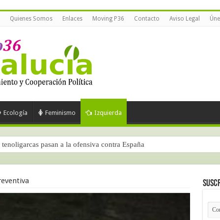
Quienes Somos
Enlaces
Moving P36
Contacto
Aviso Legal
Úne
Ecología
Feminismo
Izquierda
tenoligarcas pasan a la ofensiva contra España
reventiva
Suscr