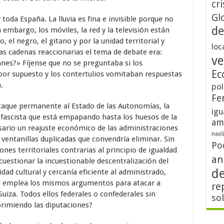
cri
Gl
toda España. La lluvia es fina e invisible porque no
de
embargo, los móviles, la red y la televisión están
 el negro, el gitano y por la unidad territorial y
loc
tas cadenas reaccionarias el tema de debate era:
ve
es?» Fíjense que no se preguntaba si los
Ec
r supuesto y los contertulios vomitaban respuestas
.
pol
Fe
ataque permanente al Estado de las Autonomías, la
igu
ofascista que está empapando hasta los huesos de la
am
sario un reajuste económico de las administraciones
neol
 ventanillas duplicadas que convendría eliminar. Sin
Po
ones territoriales contrarias al principio de igualdad
an
 cuestionar la incuestionable descentralización del
d
dad cultural y cercanía eficiente al administrado,
e emplea los mismos argumentos para atacar a
re
uiza. Todos ellos federales o confederales sin
so
rimiendo las diputaciones?