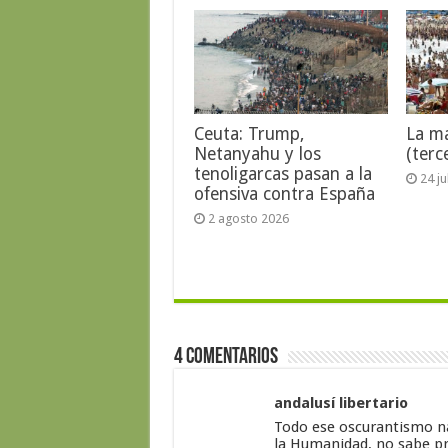
Ceuta: Trump,
La ma
Netanyahu y los
(terc
tenoligarcas pasan a la
24 j
ofensiva contra España
2 agosto 2026
4 Comentarios
andalusí libertario
Todo ese oscurantismo na
la Humanidad, no sabe pr