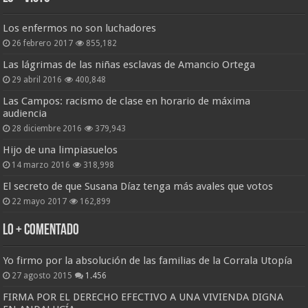
Los enfermos no son luchadores
26 febrero 2017
855,182
Las lágrimas de las niñas esclavas de Amancio Ortega
29 abril 2016
400,848
Las Campos: racismo de clase en horario de máxima
audiencia
28 diciembre 2016
379,943
Hijo de una limpiasuelos
14 marzo 2016
318,998
El secreto de que Susana Díaz tenga más avales que votos
22 mayo 2017
162,899
Lo + Comentado
Yo firmo por la absolución de las familias de la Corrala Utopía
27 agosto 2015
1.456
FIRMA POR EL DERECHO EFECTIVO A UNA VIVIENDA DIGNA