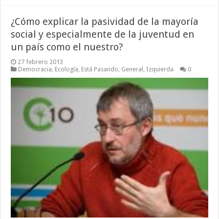
¿Cómo explicar la pasividad de la mayoría
social y especialmente de la juventud en
un país como el nuestro?
27 febrero 2013
Democracia
,
Ecología
,
Está Pasando
,
General
,
Izquierda
0