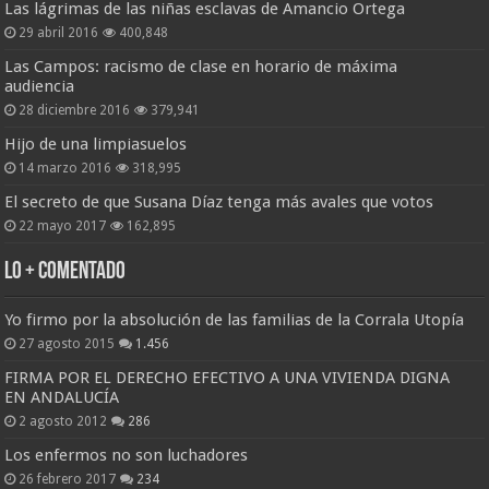
Las lágrimas de las niñas esclavas de Amancio Ortega
29 abril 2016
400,848
Las Campos: racismo de clase en horario de máxima
audiencia
28 diciembre 2016
379,941
Hijo de una limpiasuelos
14 marzo 2016
318,995
El secreto de que Susana Díaz tenga más avales que votos
22 mayo 2017
162,895
Lo + Comentado
Yo firmo por la absolución de las familias de la Corrala Utopía
27 agosto 2015
1.456
FIRMA POR EL DERECHO EFECTIVO A UNA VIVIENDA DIGNA
EN ANDALUCÍA
2 agosto 2012
286
Los enfermos no son luchadores
26 febrero 2017
234