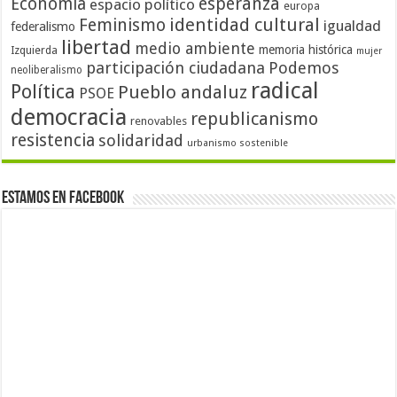
Economía
esperanza
espacio político
europa
identidad cultural
Feminismo
igualdad
federalismo
libertad
medio ambiente
memoria histórica
Izquierda
mujer
participación ciudadana
Podemos
neoliberalismo
radical
Política
Pueblo andaluz
PSOE
democracia
republicanismo
renovables
resistencia
solidaridad
urbanismo sostenible
Estamos en Facebook