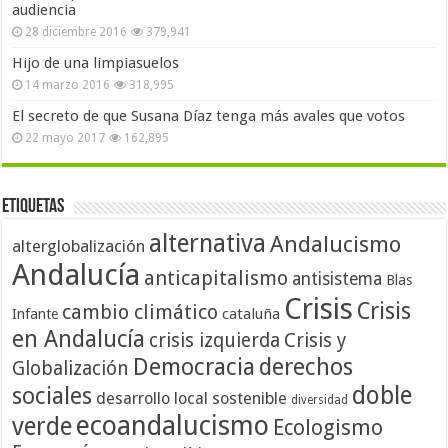
audiencia
28 diciembre 2016
379,941
Hijo de una limpiasuelos
14 marzo 2016
318,995
El secreto de que Susana Díaz tenga más avales que votos
22 mayo 2017
162,895
Etiquetas
alternativa
Andalucismo
alterglobalización
Andalucía
anticapitalismo
antisistema
Blas
Crisis
Crisis
cambio climático
cataluña
Infante
en Andalucía
crisis izquierda
Crisis y
Democracia
derechos
Globalización
doble
sociales
desarrollo local sostenible
diversidad
ecoandalucismo
verde
Ecologismo