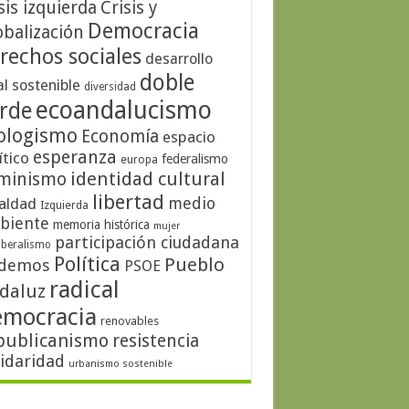
sis izquierda
Crisis y
Democracia
obalización
rechos sociales
desarrollo
doble
al sostenible
diversidad
ecoandalucismo
rde
ologismo
Economía
espacio
esperanza
ítico
federalismo
europa
identidad cultural
minismo
libertad
medio
aldad
Izquierda
biente
memoria histórica
mujer
participación ciudadana
iberalismo
Política
Pueblo
demos
PSOE
radical
daluz
emocracia
renovables
publicanismo
resistencia
lidaridad
urbanismo sostenible