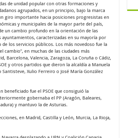
as de unidad popular con otras formaciones y
udadanos agrupados, en un principio, bajo la marca
n giro importante hacia posiciones progresistas en
nómicas y municipales de la mayor parte del país,
e un cambio profundo en la orientación de las
es ayuntamientos, caracterizadas en su mayoría por
o de los servicios públicos. Los más novedoso fue la
del cambio”, en muchas de las ciudades más
d, Barcelona, Valencia, Zaragoza, La Coruña o Cádiz,
OE y otros partidos que dieron la alcaldía a Manuela
 Santisteve, Xulio Ferreiro o José María González
n beneficiado fue el PSOE que consiguió la
teriormente gobernaba el PP (Aragón, Baleares,
adura) y mantuvo la de Asturias.
cciones, en Madrid, Castilla y León, Murcia, La Rioja,
e Navarra desplazando a UPN y Coalición Canaria