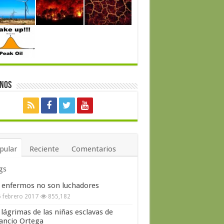
enos
pular
Reciente
Comentarios
gs
 enfermos no son luchadores
 febrero 2017
855,182
 lágrimas de las niñas esclavas de
ncio Ortega