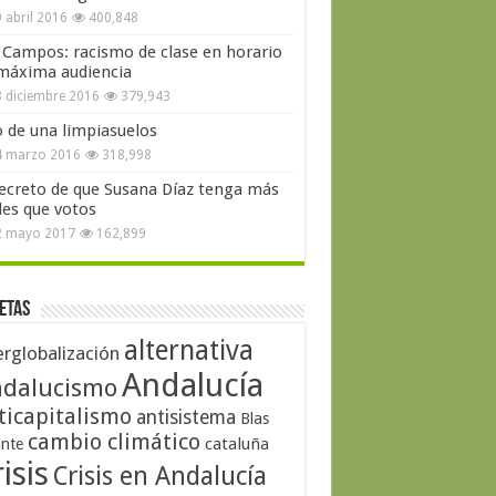
 abril 2016
400,848
 Campos: racismo de clase en horario
máxima audiencia
 diciembre 2016
379,943
o de una limpiasuelos
4 marzo 2016
318,998
secreto de que Susana Díaz tenga más
les que votos
2 mayo 2017
162,899
etas
alternativa
erglobalización
Andalucía
dalucismo
ticapitalismo
antisistema
Blas
cambio climático
cataluña
ante
isis
Crisis en Andalucía