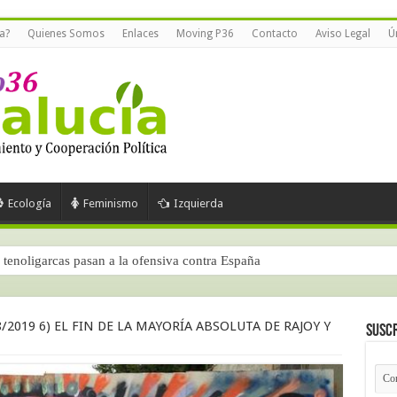
a?
Quienes Somos
Enlaces
Moving P36
Contacto
Aviso Legal
Ú
Ecología
Feminismo
Izquierda
tenoligarcas pasan a la ofensiva contra España
/2019 6) EL FIN DE LA MAYORÍA ABSOLUTA DE RAJOY Y
Suscr