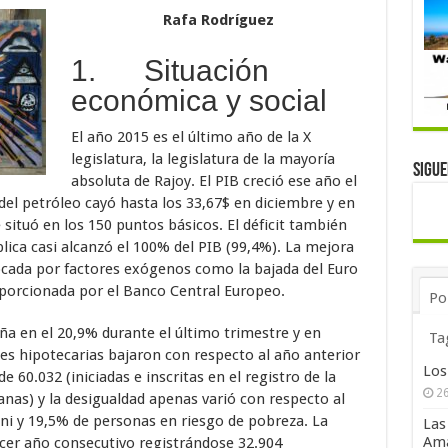
Rafa Rodríguez
1. Situación
económica y social
El año 2015 es el último año de la X
legislatura, la legislatura de la mayoría
Sigu
absoluta de Rajoy. El PIB creció ese año el
del petróleo cayó hasta los 33,67$ en diciembre y en
situó en los 150 puntos básicos. El déficit también
lica casi alcanzó el 100% del PIB (99,4%). La mejora
cada por factores exógenos como la bajada del Euro
roporcionada por el Banco Central Europeo.
Po
ña en el 20,9% durante el último trimestre y en
Ta
nes hipotecarias bajaron con respecto al año anterior
Los
 60.032 (iniciadas e inscritas en el registro de la
26
anas) y la desigualdad apenas varió con respecto al
ini y 19,5% de personas en riesgo de pobreza. La
Las
Ama
rcer año consecutivo registrándose 32.904