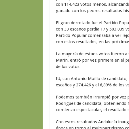
con 114.423 votos menos, alcanzando 
ganado con los peores resultados his
El gran derrotado fue el Partido Pop
con 33 escaños perdía 17 y 503.039 vot
Partido Popular comenzaba a ver lejo
con estos resultados, en las próxima
La mayoría de estaos votos fueron a
Marín, entró por vez primera en el p
de los votos.
IU, con Antonio Maillo de candidato,
escaños y 274.426 y el 6,89% de los v
Podemos también irrumpió por vez p
Rodríguez de candidata, obteniendo 1
comienzo espectacular, el resultado 
Con estos resultados Andalucía inaugu
época en torno al multipartidismo co