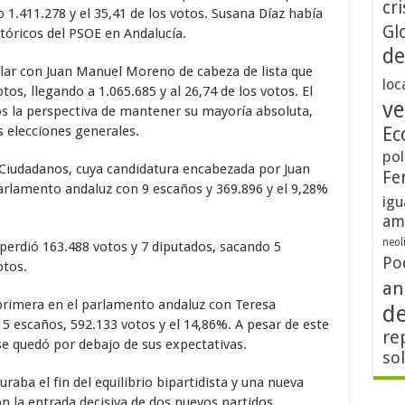
cri
1.411.278 y el 35,41 de los votos. Susana Díaz había
Gl
tóricos del PSOE en Andalucía.
de
ular con Juan Manuel Moreno de cabeza de lista que
loc
os, llegando a 1.065.685 y al 26,74 de los votos. El
ve
s la perspectiva de mantener su mayoría absoluta,
s elecciones generales.
Ec
pol
 Ciudadanos, cuya candidatura encabezada por Juan
Fe
arlamento andaluz con 9 escaños y 369.896 y el 9,28%
igu
am
neol
 perdió 163.488 votos y 7 diputados, sacando 5
Po
otos.
an
rimera en el parlamento andaluz con Teresa
d
5 escaños, 592.133 votos y el 14,86%. A pesar de este
re
se quedó por debajo de sus expectativas.
so
raba el fin del equilibrio bipartidista y una nueva
n la entrada decisiva de dos nuevos partidos,