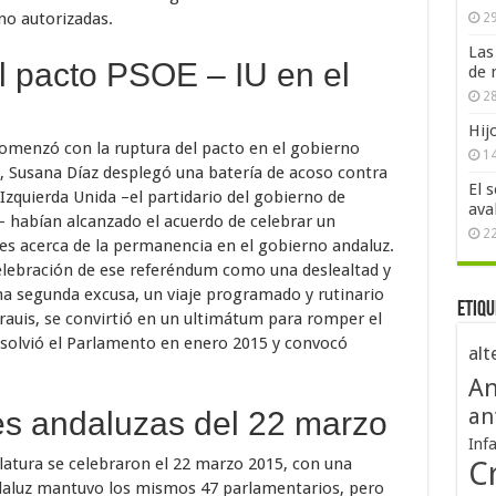
no autorizadas.
29
Las
 pacto PSOE – IU en el
de 
28
Hij
 comenzó con la ruptura del pacto en el gobierno
1
, Susana Díaz desplegó una batería de acoso contra
El 
 Izquierda Unida –el partidario del gobierno de
ava
ra– habían alcanzado el acuerdo de celebrar un
2
es acerca de la permanencia en el gobierno andaluz.
elebración de ese referéndum como una deslealtad y
na segunda excusa, un viaje programado y rutinario
Etiqu
auis, se convirtió en un ultimátum para romper el
isolvió el Parlamento en enero 2015 y convocó
alt
An
an
s andaluzas del 22 marzo
Inf
slatura se celebraron el 22 marzo 2015, con una
Cr
ndaluz mantuvo los mismos 47 parlamentarios, pero