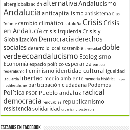
alternativa
Andalucismo
alterglobalización
Andalucía
anticapitalismo
antisistema
Blas
Crisis
Crisis
cambio climático
cataluña
Infante
en Andalucía
crisis izquierda
Crisis y
Democracia
derechos
Globalización
doble
sociales
desarrollo local sostenible
diversidad
ecoandalucismo
verde
Ecologismo
Economía
esperanza
espacio político
europa
identidad cultural
Feminismo
igualdad
federalismo
libertad
medio ambiente
memoria histórica
Izquierda
mujer
participación ciudadana
Podemos
neoliberalismo
radical
Política
Pueblo andaluz
PSOE
democracia
republicanismo
renovables
resistencia
solidaridad
urbanismo sostenible
Estamos en Facebook