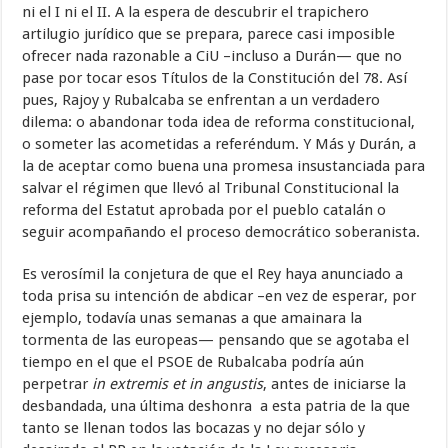
ni el I ni el II. A la espera de descubrir el trapichero
artilugio jurídico que se prepara, parece casi imposible
ofrecer nada razonable a CiU –incluso a Durán— que no
pase por tocar esos Títulos de la Constitución del 78. Así
pues, Rajoy y Rubalcaba se enfrentan a un verdadero
dilema: o abandonar toda idea de reforma constitucional,
o someter las acometidas a referéndum. Y Más y Durán, a
la de aceptar como buena una promesa insustanciada para
salvar el régimen que llevó al Tribunal Constitucional la
reforma del Estatut aprobada por el pueblo catalán o
seguir acompañando el proceso democrático soberanista.
Es verosímil la conjetura de que el Rey haya anunciado a
toda prisa su intención de abdicar –en vez de esperar, por
ejemplo, todavía unas semanas a que amainara la
tormenta de las europeas— pensando que se agotaba el
tiempo en el que el PSOE de Rubalcaba podría aún
perpetrar
in extremis et in angustis
, antes de iniciarse la
desbandada, una última deshonra
a esta patria de la que
tanto se llenan todos las bocazas y no dejar sólo y