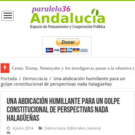
Ceuta: Trump, Netanyahu y los tenoligarcas pasan a la ofensiva 
La masificación turística (tercera parte)
Portada
/
Democracia
/
Una abdicación humillante para un
golpe constitucional de perspectivas nada halagüeñas
Una abdicación humillante para un golpe
constitucional de perspectivas nada
halagüeñas
4 junio 2014
Democracia
,
Editoriales
,
General