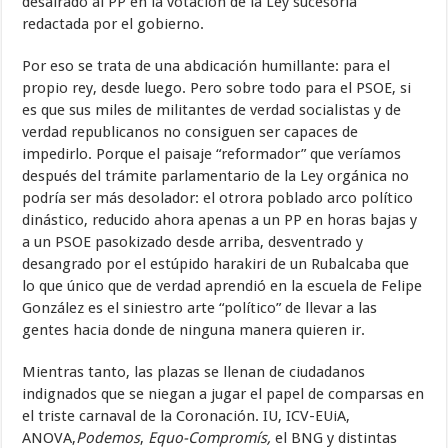
desairado al PP en la votación de la Ley sucesoria
redactada por el gobierno.
Por eso se trata de una abdicación humillante: para el
propio rey, desde luego. Pero sobre todo para el PSOE, si
es que sus miles de militantes de verdad socialistas y de
verdad republicanos no consiguen ser capaces de
impedirlo. Porque el paisaje “reformador” que veríamos
después del trámite parlamentario de la Ley orgánica no
podría ser más desolador: el otrora poblado arco político
dinástico, reducido ahora apenas a un PP en horas bajas y
a un PSOE pasokizado desde arriba, desventrado y
desangrado por el estúpido harakiri de un Rubalcaba que
lo que único que de verdad aprendió en la escuela de Felipe
González es el siniestro arte “político” de llevar a las
gentes hacia donde de ninguna manera quieren ir.
Mientras tanto, las plazas se llenan de ciudadanos
indignados que se niegan a jugar el papel de comparsas en
el triste carnaval de la Coronación. IU, ICV-EUiA,
ANOVA,
Podemos
,
Equo-Compromís,
el BNG y distintas