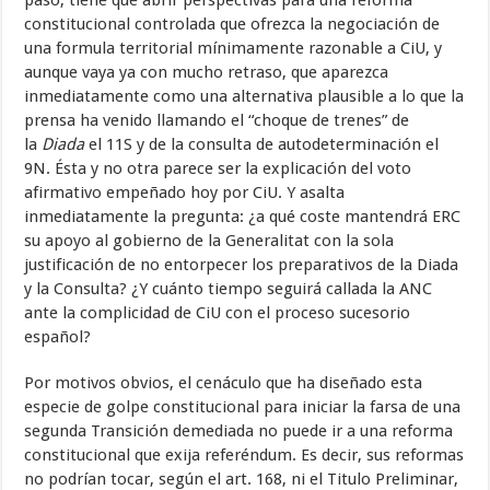
paso, tiene que abrir perspectivas para una reforma
constitucional controlada que ofrezca la negociación de
una formula territorial mínimamente razonable a CiU, y
aunque vaya ya con mucho retraso, que aparezca
inmediatamente como una alternativa plausible a lo que la
prensa ha venido llamando el “choque de trenes” de
la
Diada
el 11S y de la consulta de autodeterminación el
9N. Ésta y no otra parece ser la explicación del voto
afirmativo empeñado hoy por CiU. Y asalta
inmediatamente la pregunta: ¿a qué coste mantendrá ERC
su apoyo al gobierno de la Generalitat con la sola
justificación de no entorpecer los preparativos de la Diada
y la Consulta? ¿Y cuánto tiempo seguirá callada la ANC
ante la complicidad de CiU con el proceso sucesorio
español?
Por motivos obvios, el cenáculo que ha diseñado esta
especie de golpe constitucional para iniciar la farsa de una
segunda Transición demediada no puede ir a una reforma
constitucional que exija referéndum. Es decir, sus reformas
no podrían tocar, según el art. 168, ni el Titulo Preliminar,