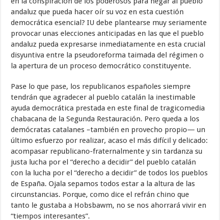
en la conspiración de los poderosos para negar al pueblo
andaluz que pueda hacer oír su voz en esta cuestión
democrática esencial? IU debe plantearse muy seriamente
provocar unas elecciones anticipadas en las que el pueblo
andaluz pueda expresarse inmediatamente en esta crucial
disyuntiva entre la pseudoreforma taimada del régimen o
la apertura de un proceso democrático constituyente.
Pase lo que pase, los republicanos españoles siempre
tendrán que agradecer al pueblo catalán la inestimable
ayuda democrática prestada en este final de tragicomedia
chabacana de la Segunda Restauración. Pero queda a los
demócratas catalanes –también en provecho propio— un
último esfuerzo por realizar, acaso el más difícil y delicado:
acompasar republicano-fraternalmente y sin tardanza su
justa lucha por el “derecho a decidir” del pueblo catalán
con la lucha por el “derecho a decidir” de todos los pueblos
de España. Ojala sepamos todos estar a la altura de las
circunstancias. Porque, como dice el refrán chino que
tanto le gustaba a Hobsbawm, no se nos ahorrará vivir en
“tiempos interesantes”.