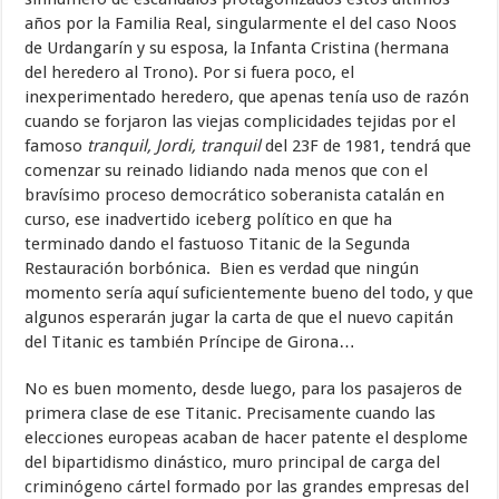
años por la Familia Real, singularmente el del caso Noos
de Urdangarín y su esposa, la Infanta Cristina (hermana
del heredero al Trono). Por si fuera poco, el
inexperimentado heredero, que apenas tenía uso de razón
cuando se forjaron las viejas complicidades tejidas por el
famoso
tranquil, Jordi, tranquil
del 23F de 1981, tendrá que
comenzar su reinado lidiando nada menos que con el
bravísimo proceso democrático soberanista catalán en
curso, ese inadvertido iceberg político en que ha
terminado dando el fastuoso Titanic de la Segunda
Restauración borbónica. Bien es verdad que ningún
momento sería aquí suficientemente bueno del todo, y que
algunos esperarán jugar la carta de que el nuevo capitán
del Titanic es también Príncipe de Girona…
No es buen momento, desde luego, para los pasajeros de
primera clase de ese Titanic. Precisamente cuando las
elecciones europeas acaban de hacer patente el desplome
del bipartidismo dinástico, muro principal de carga del
criminógeno cártel formado por las grandes empresas del