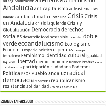
alternativa
Andalucismo
alterglobalización
Andalucía
anticapitalismo
antisistema
Blas
Crisis
Crisis
cambio climático
cataluña
Infante
en Andalucía
crisis izquierda
Crisis y
Democracia
derechos
Globalización
doble
sociales
desarrollo local sostenible
diversidad
ecoandalucismo
verde
Ecologismo
Economía
esperanza
espacio político
europa
identidad cultural
Feminismo
igualdad
federalismo
libertad
medio ambiente
memoria histórica
Izquierda
mujer
participación ciudadana
Podemos
neoliberalismo
radical
Política
Pueblo andaluz
PSOE
democracia
republicanismo
renovables
resistencia
solidaridad
urbanismo sostenible
Estamos en Facebook