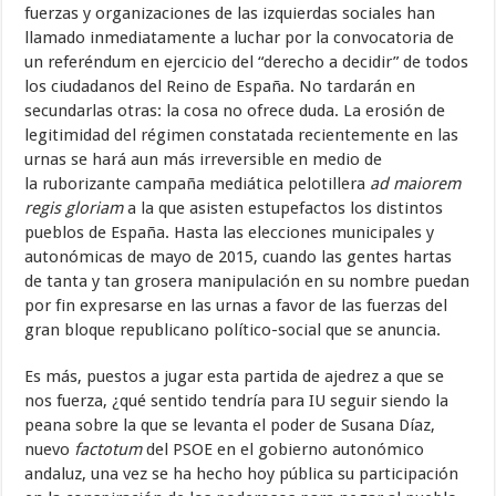
fuerzas y organizaciones de las izquierdas sociales han
llamado inmediatamente a luchar por la convocatoria de
un referéndum en ejercicio del “derecho a decidir” de todos
los ciudadanos del Reino de España. No tardarán en
secundarlas otras: la cosa no ofrece duda. La erosión de
legitimidad del régimen constatada recientemente en las
urnas se hará aun más irreversible en medio de
la ruborizante campaña mediática pelotillera
ad maiorem
regis gloriam
a la que asisten estupefactos los distintos
pueblos de España.
Hasta las elecciones municipales y
autonómicas
de mayo de 2015, cuando las gentes hartas
de tanta y tan grosera manipulación en su nombre puedan
por fin expresarse en las urnas a favor de las fuerzas del
gran bloque republicano político-social que se anuncia.
Es más, puestos a jugar esta partida de ajedrez a que se
nos fuerza, ¿qué sentido tendría para IU seguir siendo la
peana sobre la que se levanta el poder de Susana Díaz,
nuevo
factotum
del PSOE en el gobierno autonómico
andaluz, una vez se ha hecho hoy pública su participación