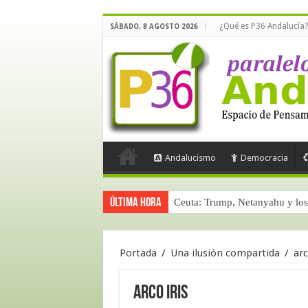
¿Qué es P36 Andalucía?
SÁBADO, 8 AGOSTO 2026
Andalucismo
Democracia
Última hora
Ceuta: Trump, Netanyahu y los 
Portada
/
Una ilusión compartida
/
arc
arco iris