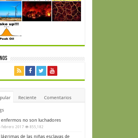
enos
pular
Reciente
Comentarios
gs
 enfermos no son luchadores
 febrero 2017
855,182
 lágrimas de las niñas esclavas de