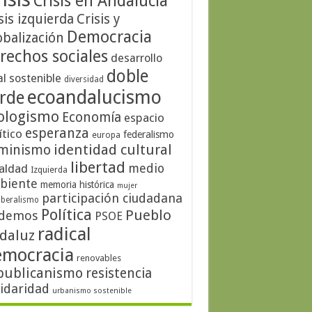
Crisis en Andalucía
sis izquierda
Crisis y
Democracia
obalización
rechos sociales
desarrollo
doble
al sostenible
diversidad
ecoandalucismo
rde
ologismo
Economía
espacio
esperanza
ítico
federalismo
europa
identidad cultural
minismo
libertad
medio
aldad
Izquierda
biente
memoria histórica
mujer
participación ciudadana
iberalismo
Política
Pueblo
demos
PSOE
radical
daluz
emocracia
renovables
publicanismo
resistencia
lidaridad
urbanismo sostenible