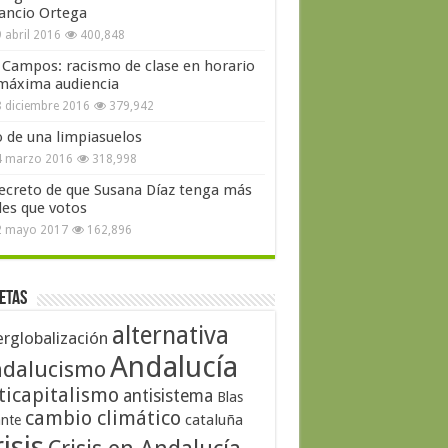
ncio Ortega
 abril 2016
400,848
 Campos: racismo de clase en horario
máxima audiencia
 diciembre 2016
379,942
o de una limpiasuelos
4 marzo 2016
318,998
secreto de que Susana Díaz tenga más
les que votos
2 mayo 2017
162,896
etas
alternativa
erglobalización
Andalucía
dalucismo
ticapitalismo
antisistema
Blas
cambio climático
cataluña
ante
isis