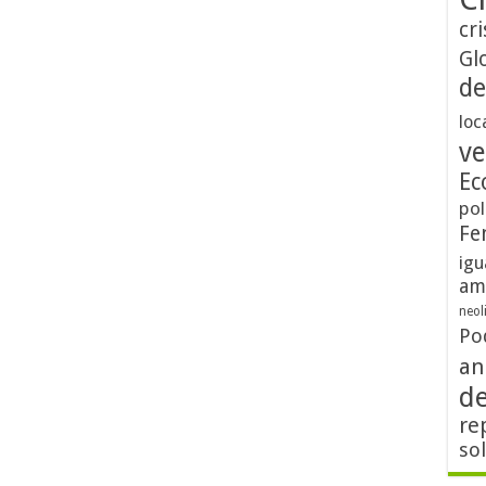
cri
Gl
de
loc
ve
Ec
pol
Fe
igu
am
neol
Po
an
d
re
so