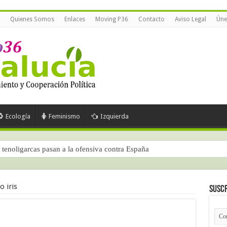
Quienes Somos
Enlaces
Moving P36
Contacto
Aviso Legal
Úne
Ecología
Feminismo
Izquierda
tenoligarcas pasan a la ofensiva contra España
o iris
Suscr