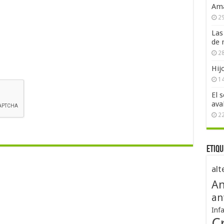
Ama
29
Las
de 
28
Hij
1
El 
ava
2
Etiqu
alt
An
an
Inf
Cr