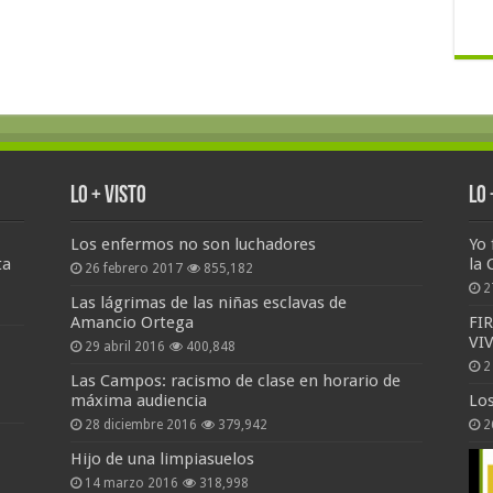
Lo + Visto
Lo
Los enfermos no son luchadores
Yo 
ta
la 
26 febrero 2017
855,182
2
Las lágrimas de las niñas esclavas de
Amancio Ortega
FI
VI
29 abril 2016
400,848
2
Las Campos: racismo de clase en horario de
máxima audiencia
Lo
28 diciembre 2016
379,942
2
Hijo de una limpiasuelos
14 marzo 2016
318,998