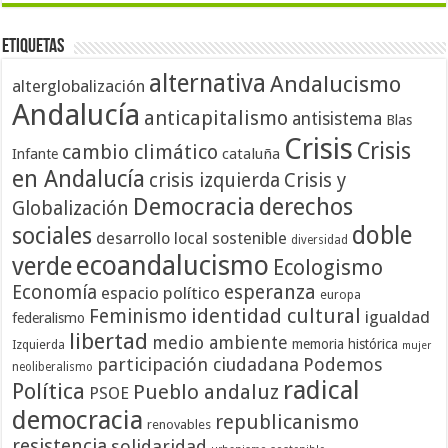
Etiquetas
alternativa
Andalucismo
alterglobalización
Andalucía
anticapitalismo
antisistema
Blas
Crisis
Crisis
cambio climático
cataluña
Infante
en Andalucía
crisis izquierda
Crisis y
Democracia
derechos
Globalización
doble
sociales
desarrollo local sostenible
diversidad
ecoandalucismo
verde
Ecologismo
Economía
esperanza
espacio político
europa
identidad cultural
Feminismo
igualdad
federalismo
libertad
medio ambiente
memoria histórica
Izquierda
mujer
participación ciudadana
Podemos
neoliberalismo
radical
Política
Pueblo andaluz
PSOE
democracia
republicanismo
renovables
resistencia
solidaridad