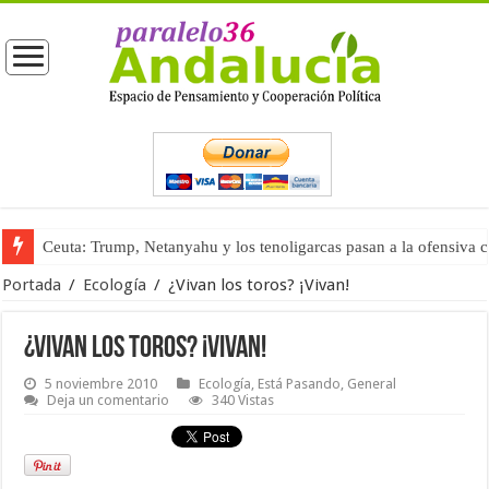
Ceuta: Trump, Netanyahu y los tenoligarcas pasan a la ofensiva 
La masificación turística (tercera parte)
Portada
/
Ecología
/
¿Vivan los toros? ¡Vivan!
¿Vivan los toros? ¡Vivan!
5 noviembre 2010
Ecología
,
Está Pasando
,
General
Deja un comentario
340 Vistas