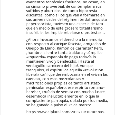
avarientos tentáculos frailunos; no cesan, en
su cinismo proverbial, de contemplar a sus
sufridos y aburridos -de tanta hipocresía-
discentes, como si los que van a formarse en
sus universidades del régimen terdofranquista
peperosociata, tuviesen una especie de tara
que en medio de este grosero totalitarismo
insufrible, les impide rebelarse o protestar…
¿Ahora invocamos el derecho a la memoria
con respecto al cacique fascista, amigacho de
Queipo de Llano, Ramón de Carranza? Pero,
¡hombre, si entre tanta traidora y cómplice
«izquierda» española de pega todavía lo
mantienen vivo y bendecido!. ¡Hasta al
verduguillo carnicero del hijo!. Aunque
tranquilos, el espíritu de aquella «revolución
liberal» cañí que desembocaría en el «vivan las
caenas», con esas mezcolanzas y
mixtificaciones propias de tanto artistazo
peninsular expañolero; ese espíritu romano-
bereber, trufado de semita con mucho lustre,
desemboca ineluctablemente en lo que la
complaciente parroquia, opiada por los media,
se ha ganado a pulso el 25 de marzo:
http://www.elplural.com/2011/10/10/arenas-