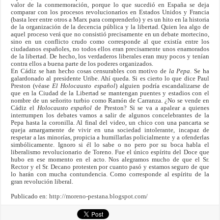
valor de la conmemoración, porque lo que sucedió en España se deja
comparar con los procesos revolucionarios en Estados Unidos y Francia
(basta leer entre otros a Marx para comprenderlo) y es un hito en la historia
de la organización de la decencia pública y la libertad. Quien lea algo de
aquel proceso verá que no consistió precisamente en un debate mortecino,
sino en un conflicto crudo como corresponde al que existía entre los
ciudadanos españoles, no todos ellos eran precisamente unos enamorados
de la libertad. De hecho, los verdaderos liberales eran muy pocos y tenían
contra ellos a buena parte de los poderes organizados.
En Cádiz se han hecho cosas censurables con motivo de
la Pepa
. Se ha
galardonado al presidente Uribe. Ahí queda. Si es cierto lo que dice Paul
Preston (véase
El Holocausto español
) alguien podría escandalizarse de
que en la Ciudad de la Libertad se mantengan puentes y estadios con el
nombre de un señorito turbio como Ramón de Carranza. ¿No se vende en
Cádiz el
Holocausto español
de Preston? Si se va a apalear a quienes
interrumpen los debates vamos a salir de algunos concelebrantes de la
Pepa hasta la coronilla. Al final del video, un chico con una pancarta se
queja amargamente de vivir en una sociedad intolerante, incapaz de
respetar a las minorías, propicia a humillarlas policialmente y a ofenderlas
simbólicamente. Ignoro si él lo sabe o no pero por su boca habla el
liberalismo revolucionario de Toreno. Fue el único espíritu del Doce que
hubo en ese momento en el acto. Nos alegramos mucho de que el Sr.
Rector y el Sr. Decano protesten por cuanto pasó y estamos seguro de que
lo harán con mucha contundencia. Como corresponde al espíritu de la
gran revolución liberal.
Publicado en:
http://moreno-pestana.blogspot.com/