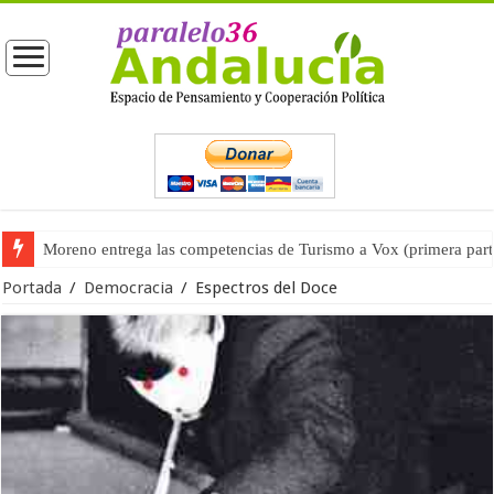
Moreno entrega las competencias de Turismo a Vox (primera part
Un nuevo incendio en un asentamiento chabolista muestra una si
Portada
/
Democracia
/
Espectros del Doce