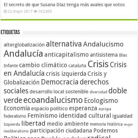
El secreto de que Susana Díaz tenga más avales que votos
22 mayo 2017
162,895
Etiquetas
alternativa
Andalucismo
alterglobalización
Andalucía
anticapitalismo
antisistema
Blas
Crisis
Crisis
cambio climático
cataluña
Infante
en Andalucía
crisis izquierda
Crisis y
Democracia
derechos
Globalización
doble
sociales
desarrollo local sostenible
diversidad
ecoandalucismo
verde
Ecologismo
Economía
esperanza
espacio político
europa
identidad cultural
Feminismo
igualdad
federalismo
libertad
medio ambiente
memoria histórica
Izquierda
mujer
participación ciudadana
Podemos
neoliberalismo