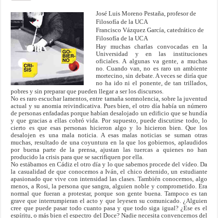
José Luis Moreno Pestaña, profesor de
Filosofía de la UCA
Francisco Vázquez García, catedrático de
Filosofía de la UCA
Hay muchas charlas convocadas en la
Universidad y en las instituciones
oficiales. A algunas va gente, a muchas
no. Cuando van, no es raro un ambiente
mortecino, sin debate. A veces se diría que
no ha ido ni el ponente, de tan
trillados
,
pobres y sin preparar que pueden llegar a ser los discursos.
No es raro escuchar lamentos, entre tamaña somnolencia, sobre la juventud
actual y su anomia reivindicativa. Pues bien, el otro día había un número
de personas enfadadas porque habían desalojado un edificio que se hundía
y que gracias a ellas cobró vida. Por supuesto, puede discutirse todo, lo
cierto es que esas personas hicieron algo y lo hicieron bien. Que los
desalojen es una mala noticia. A esas malas noticias se suman otras
muchas, resultado de una coyuntura en la que los gobiernos, aplaudidos
por buena parte de la prensa, ajustan las tuercas a quienes no han
producido la crisis para que se sacrifiquen por ella.
No estábamos en Cádiz
el otro día y lo que sabemos procede del vídeo. Da
la casualidad de que conocemos a Iván, el chico detenido, un estudiante
apasionado que vive con intensidad las clases. También conocemos, algo
menos, a Rosi, la persona que sangra, alguien noble y comprometido. Era
normal que fueran a protestar, porque son gente buena. Tampoco es tan
grave que interrumpieran el acto y que leyesen su comunicado. ¿Alguien
cree que puede pasar todo cuanto pasa y que todo siga igual? ¿Ese es el
espíritu, o más bien el espectro del Doce? Nadie necesita convencernos del