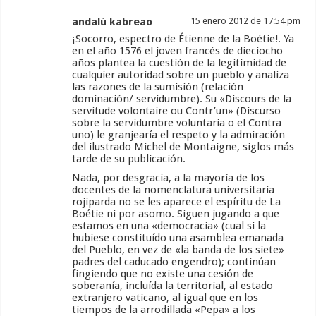
andalú kabreao
15 enero 2012 de 17:54 pm
¡Socorro, espectro de Étienne de la Boétie!. Ya
en el año 1576 el joven francés de dieciocho
años plantea la cuestión de la legitimidad de
cualquier autoridad sobre un pueblo y analiza
las razones de la sumisión (relación
dominación/ servidumbre). Su «Discours de la
servitude volontaire ou Contr’un» (Discurso
sobre la servidumbre voluntaria o el Contra
uno) le granjearía el respeto y la admiración
del ilustrado Michel de Montaigne, siglos más
tarde de su publicación.
Nada, por desgracia, a la mayoría de los
docentes de la nomenclatura universitaria
rojiparda no se les aparece el espíritu de La
Boétie ni por asomo. Siguen jugando a que
estamos en una «democracia» (cual si la
hubiese constituído una asamblea emanada
del Pueblo, en vez de «la banda de los siete»
padres del caducado engendro); continúan
fingiendo que no existe una cesión de
soberanía, incluída la territorial, al estado
extranjero vaticano, al igual que en los
tiempos de la arrodillada «Pepa» a los