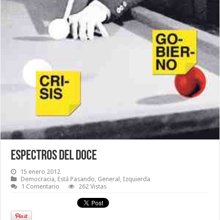
Espectros del Doce
15 enero 2012
Democracia
,
Está Pasando
,
General
,
Izquierda
1 Comentario
262 Vistas