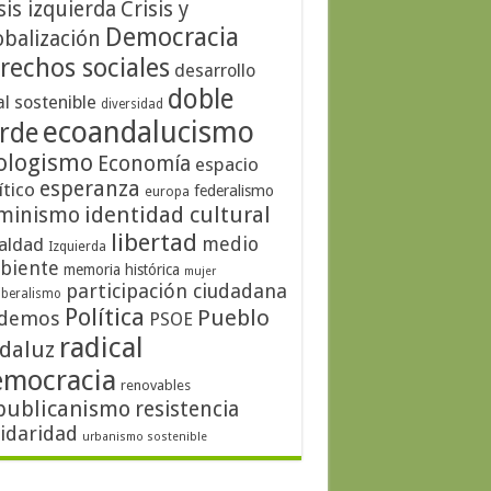
sis izquierda
Crisis y
Democracia
obalización
rechos sociales
desarrollo
doble
al sostenible
diversidad
ecoandalucismo
rde
ologismo
Economía
espacio
esperanza
ítico
federalismo
europa
identidad cultural
minismo
libertad
medio
aldad
Izquierda
biente
memoria histórica
mujer
participación ciudadana
iberalismo
Política
Pueblo
demos
PSOE
radical
daluz
emocracia
renovables
publicanismo
resistencia
lidaridad
urbanismo sostenible