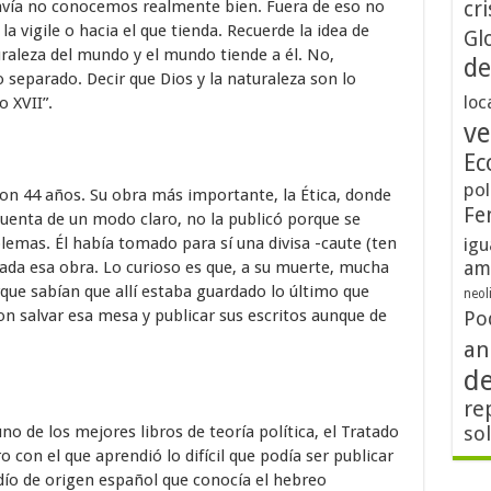
avía no conocemos realmente bien. Fuera de eso no
cri
a vigile o hacia el que tienda. Recuerde la idea de
Gl
turaleza del mundo y el mundo tiende a él. No,
de
separado. Decir que Dios y la naturaleza son lo
loc
 XVII”.
ve
Ec
pol
con 44 años. Su obra más importante, la Ética, donde
Fe
cuenta de un modo claro, no la publicó porque se
lemas. Él había tomado para sí una divisa -caute (ten
igu
am
dada esa obra. Lo curioso es que, a su muerte, mucha
ue sabían que allí estaba guardado lo último que
neol
on salvar esa mesa y publicar sus escritos aunque de
Po
an
d
re
uno de los mejores libros de teoría política, el Tratado
so
o con el que aprendió lo difícil que podía ser publicar
udío de origen español que conocía el hebreo