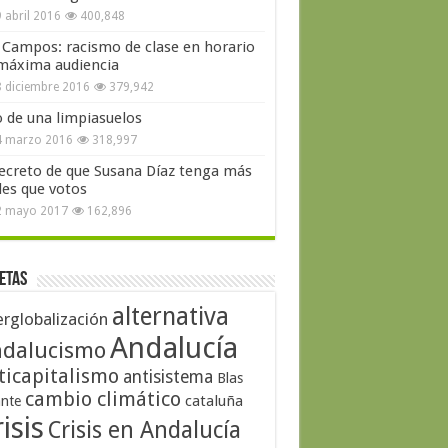
 abril 2016
400,848
 Campos: racismo de clase en horario
máxima audiencia
 diciembre 2016
379,942
o de una limpiasuelos
4 marzo 2016
318,997
secreto de que Susana Díaz tenga más
les que votos
2 mayo 2017
162,896
etas
alternativa
erglobalización
Andalucía
dalucismo
ticapitalismo
antisistema
Blas
cambio climático
cataluña
ante
isis
Crisis en Andalucía