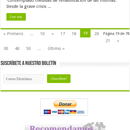
contemplado medidas de rehabilitación de las mismas.
Desde la grave crisis ...
Leer más
19
« Primero
...
10
«
17
18
20
Página 19 de 78
21
»
30
40
50
...
Último »
Suscríbete a nuestro Boletín