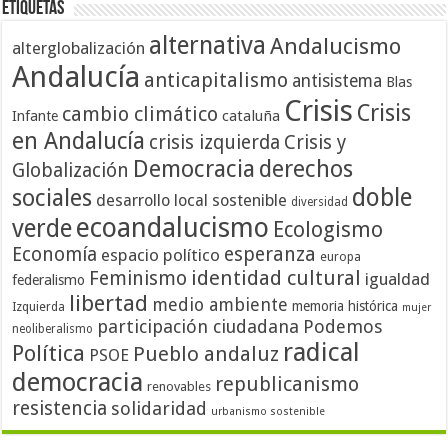
Etiquetas
alternativa
Andalucismo
alterglobalización
Andalucía
anticapitalismo
antisistema
Blas
Crisis
Crisis
cambio climático
cataluña
Infante
en Andalucía
crisis izquierda
Crisis y
Democracia
derechos
Globalización
doble
sociales
desarrollo local sostenible
diversidad
ecoandalucismo
verde
Ecologismo
Economía
esperanza
espacio político
europa
identidad cultural
Feminismo
igualdad
federalismo
libertad
medio ambiente
memoria histórica
Izquierda
mujer
participación ciudadana
Podemos
neoliberalismo
radical
Política
Pueblo andaluz
PSOE
democracia
republicanismo
renovables
resistencia
solidaridad
urbanismo sostenible