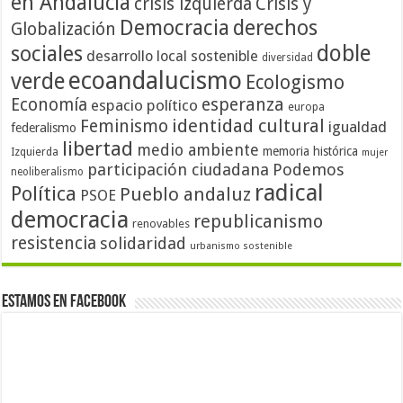
en Andalucía
crisis izquierda
Crisis y
Democracia
derechos
Globalización
doble
sociales
desarrollo local sostenible
diversidad
ecoandalucismo
verde
Ecologismo
Economía
esperanza
espacio político
europa
identidad cultural
Feminismo
igualdad
federalismo
libertad
medio ambiente
memoria histórica
Izquierda
mujer
participación ciudadana
Podemos
neoliberalismo
radical
Política
Pueblo andaluz
PSOE
democracia
republicanismo
renovables
resistencia
solidaridad
urbanismo sostenible
Estamos en Facebook