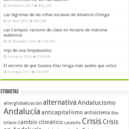
26 febrero 2017
855,184
Las lágrimas de las niñas esclavas de Amancio Ortega
29 abril 2016
400,848
Las Campos: racismo de clase en horario de máxima
audiencia
28 diciembre 2016
379,943
Hijo de una limpiasuelos
14 marzo 2016
318,998
El secreto de que Susana Díaz tenga más avales que votos
22 mayo 2017
162,899
Etiquetas
alternativa
Andalucismo
alterglobalización
Andalucía
anticapitalismo
antisistema
Blas
Crisis
Crisis
cambio climático
cataluña
Infante