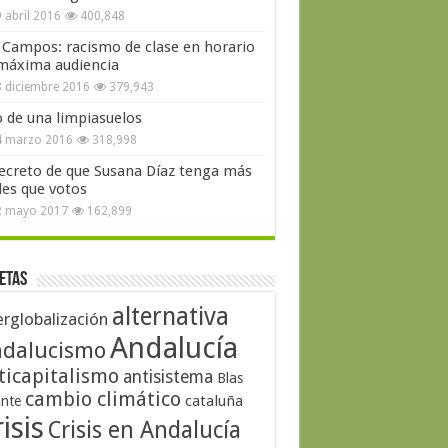
 abril 2016
400,848
 Campos: racismo de clase en horario
máxima audiencia
 diciembre 2016
379,943
o de una limpiasuelos
4 marzo 2016
318,998
secreto de que Susana Díaz tenga más
les que votos
2 mayo 2017
162,899
etas
alternativa
erglobalización
Andalucía
dalucismo
ticapitalismo
antisistema
Blas
cambio climático
cataluña
ante
isis
Crisis en Andalucía