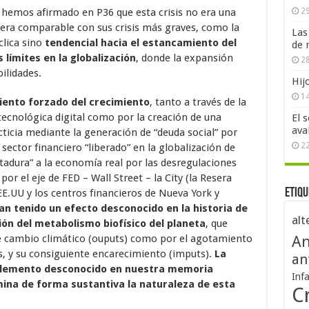
 hemos afirmado en P36 que esta crisis no era una
29
a era comparable con sus crisis más graves, como la
Las
clica sino
tendencial hacia el estancamiento del
de 
límites en la globalización
, donde la expansión
28
ilidades.
Hij
1
iento forzado del crecimiento
, tanto a través de la
tecnológica digital como por la creación de una
El 
ava
ticia mediante la generación de “deuda social” por
2
 sector financiero “liberado” en la globalización de
atadura” a la economía real por las desregulaciones
or el eje de FED – Wall Street – la City (la Resera
Etiqu
EE.UU y los centros financieros de Nueva York y
an tenido un efecto desconocido en la historia de
alt
ión del metabolismo biofísico del planeta
, que
e cambio climático (ouputs) como por el agotamiento
An
s, y su consiguiente encarecimiento (imputs).
La
an
el elemento desconocido en nuestra memoria
Inf
mina de forma sustantiva la naturaleza de esta
Cr