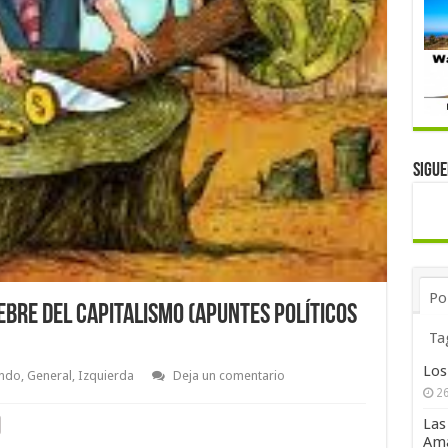
Sigu
Po
ebre del capitalismo (Apuntes políticos
Ta
Los
ando
,
General
,
Izquierda
Deja un comentario
26
Las
Ama