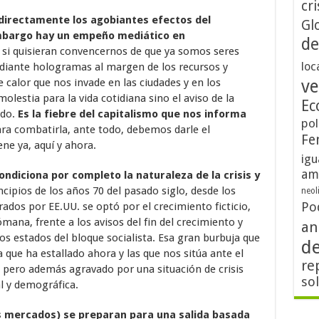
cri
directamente los agobiantes efectos del
Gl
embargo hay un empeño mediático en
de
 si quisieran convencernos de que ya somos seres
loc
ediante hologramas al margen de los recursos y
e calor que nos invade en las ciudades y en los
ve
lestia para la vida cotidiana sino el aviso de la
Ec
ndo.
Es la fiebre del capitalismo que nos informa
pol
ara combatirla, ante todo, debemos darle el
Fe
ene ya, aquí y ahora.
igu
am
ondiciona por completo la naturaleza de la crisis y
incipios de los años 70 del pasado siglo, desde los
neol
Po
rados por EE.UU. se optó por el crecimiento ficticio,
ana, frente a los avisos del fin del crecimiento y
an
s estados del bloque socialista. Esa gran burbuja que
d
 que ha estallado ahora y las que nos sitúa ante el
re
 pero además agravado por una situación de crisis
so
l y demográfica.
los mercados) se preparan para una salida basada