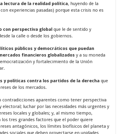
 lectura de la realidad política
, huyendo de la
con experiencias pasadas) porque esta crisis no es
o con perspectiva global
que le de sentido y
desde la calle o desde los gobiernos.
líticos públicos y democráticos que puedan
 mercados financieros globalizados
y a su moneda
 democratización y fortalecimiento de la Unión
ar.
s y políticas contra los partidos de la derecha
que
ereses de los mercados.
 contradicciones aparentes como tener perspectiva
y electoral; luchar por las necesidades más urgentes y
tereses locales y globales; y, al mismo tiempo,
ca los tres grandes factores que el poder quiere
ntereses antagónicos, los límites biofísicos del planeta y
dades sociales que deben proyectarse en unidades