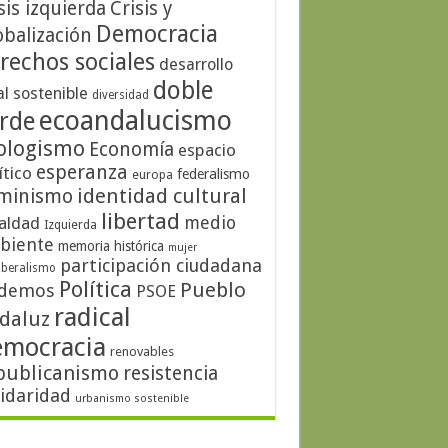
sis izquierda
Crisis y
Democracia
obalización
rechos sociales
desarrollo
doble
al sostenible
diversidad
ecoandalucismo
rde
ologismo
Economía
espacio
esperanza
ítico
federalismo
europa
identidad cultural
minismo
libertad
medio
aldad
Izquierda
biente
memoria histórica
mujer
participación ciudadana
iberalismo
Política
Pueblo
demos
PSOE
radical
daluz
emocracia
renovables
publicanismo
resistencia
lidaridad
urbanismo sostenible