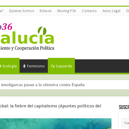
a?
Quienes Somos
Enlaces
Moving P36
Contacto
Aviso Legal
Ú
Ecología
Feminismo
Izquierda
tenoligarcas pasan a la ofensiva contra España
al: la fiebre del capitalismo (Apuntes políticos del
Suscr