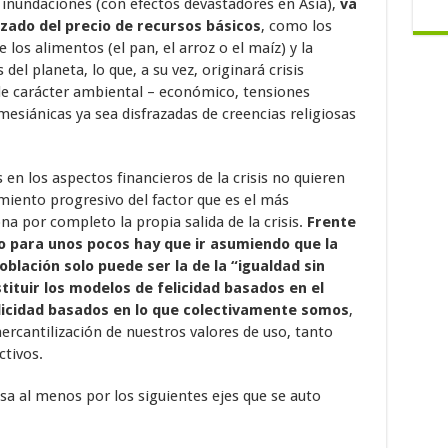
s inundaciones (con efectos devastadores en Asia),
va
zado del precio de recursos básicos
, como los
 los alimentos (el pan, el arroz o el maíz) y la
l planeta, lo que, a su vez, originará crisis
e carácter ambiental – económico, tensiones
mesiánicas ya sea disfrazadas de creencias religiosas
en los aspectos financieros de la crisis no quieren
iento progresivo del factor que es el más
na por completo la propia salida de la crisis.
Frente
lo para unos pocos hay que ir asumiendo que la
oblación solo puede ser la de la “igualdad sin
tituir los modelos de felicidad basados en el
elicidad basados en lo que colectivamente somos
,
rcantilización de nuestros valores de uso, tanto
ctivos.
a al menos por los siguientes ejes que se auto