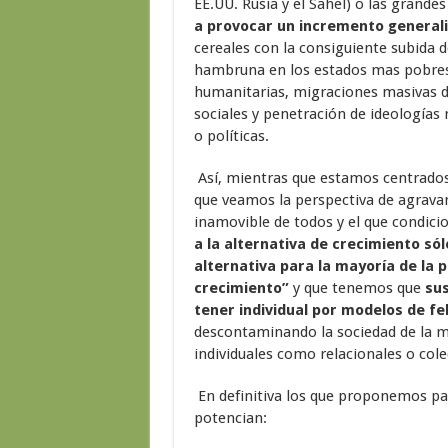
EE.UU. Rusia y el Sahel) o las grande
a provocar un incremento generali
cereales con la consiguiente subida de
hambruna en los estados mas pobres de
humanitarias, migraciones masivas d
sociales y penetración de ideologías 
o políticas.
Así, mientras que estamos centrados 
que veamos la perspectiva de agravam
inamovible de todos y el que condicio
a la alternativa de crecimiento só
alternativa para la mayoría de la p
crecimiento”
y que tenemos que
sus
tener individual por modelos de f
descontaminando la sociedad de la me
individuales como relacionales o cole
En definitiva los que proponemos pas
potencian: