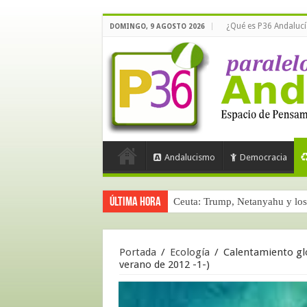
¿Qué es P36 Andalucí
DOMINGO, 9 AGOSTO 2026
Andalucismo
Democracia
Última hora
Ceuta: Trump, Netanyahu y los 
Portada
/
Ecología
/
Calentamiento glob
verano de 2012 -1-)