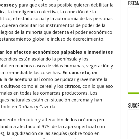
Esta
escasez
y para que esto sea posible quieren debilitar la
ca, la inteligencia colectiva, la conexión de la
ítico, el estado social y la autonomía de las personas
a, quieren debilitar los instrumentos de poder de la
ilegios de la minoría que detenta el poder económico
 estancamiento global e incluso de decrecimiento.
zar los efectos económicos palpables e inmediatos
incendios están asolando la península y los
rutal en muchos casos de vidas humanas, vegetación y
ma irremediable las cosechas.
En concreto, en
 la de aceituna así como perjudicar gravemente la
s cultivos como el cereal y los cítricos, con lo que eso
rnales en todas las comarcas productoras. Los
rques naturales están en situación extrema y han
Suscr
 todo en Doñana y Cazorla.
amiento climático y alteración de los océanos (en
landia a afectado al 97% de la capa superficial con
), la agudización de las sequías (sobre todo en