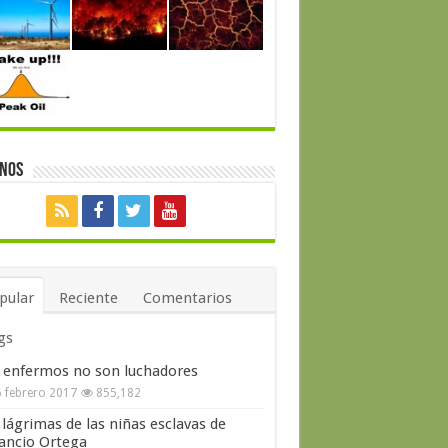
enos
pular
Reciente
Comentarios
gs
 enfermos no son luchadores
 febrero 2017
855,182
 lágrimas de las niñas esclavas de
ncio Ortega