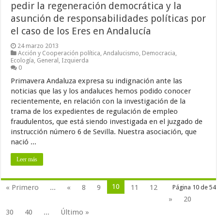
pedir la regeneración democrática y la
asunción de responsabilidades políticas por
el caso de los Eres en Andalucía
24 marzo 2013
Acción y Cooperación política
,
Andalucismo
,
Democracia
,
Ecología
,
General
,
Izquierda
0
Primavera Andaluza expresa su indignación ante las
noticias que las y los andaluces hemos podido conocer
recientemente, en relación con la investigación de la
trama de los expedientes de regulación de empleo
fraudulentos, que está siendo investigada en el juzgado de
instrucción número 6 de Sevilla. Nuestra asociación, que
nació ...
Leer más
10
« Primero
...
«
8
9
11
12
Página 10 de 54
»
20
30
40
...
Último »