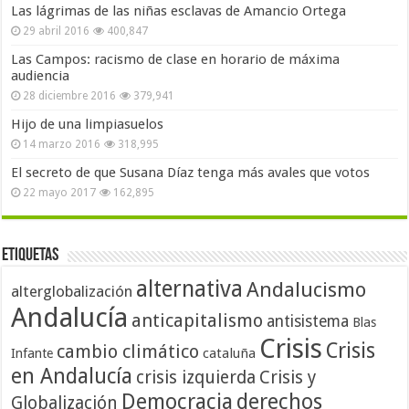
Las lágrimas de las niñas esclavas de Amancio Ortega
29 abril 2016
400,847
Las Campos: racismo de clase en horario de máxima
audiencia
28 diciembre 2016
379,941
Hijo de una limpiasuelos
14 marzo 2016
318,995
El secreto de que Susana Díaz tenga más avales que votos
22 mayo 2017
162,895
Etiquetas
alternativa
Andalucismo
alterglobalización
Andalucía
anticapitalismo
antisistema
Blas
Crisis
Crisis
cambio climático
cataluña
Infante
en Andalucía
crisis izquierda
Crisis y
Democracia
derechos
Globalización