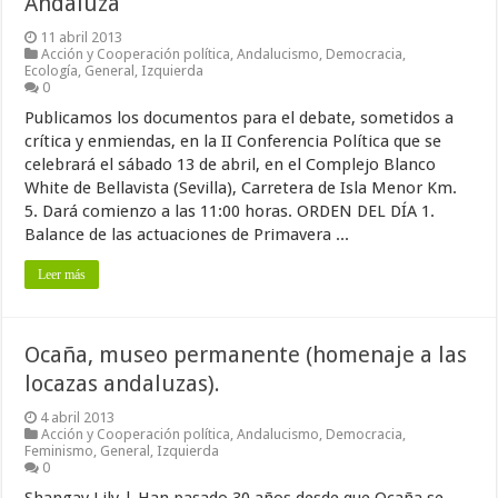
Andaluza
11 abril 2013
Acción y Cooperación política
,
Andalucismo
,
Democracia
,
Ecología
,
General
,
Izquierda
0
Publicamos los documentos para el debate, sometidos a
crítica y enmiendas, en la II Conferencia Política que se
celebrará el sábado 13 de abril, en el Complejo Blanco
White de Bellavista (Sevilla), Carretera de Isla Menor Km.
5. Dará comienzo a las 11:00 horas. ORDEN DEL DÍA 1.
Balance de las actuaciones de Primavera ...
Leer más
Ocaña, museo permanente (homenaje a las
locazas andaluzas).
4 abril 2013
Acción y Cooperación política
,
Andalucismo
,
Democracia
,
Feminismo
,
General
,
Izquierda
0
Shangay Lily | Han pasado 30 años desde que Ocaña se