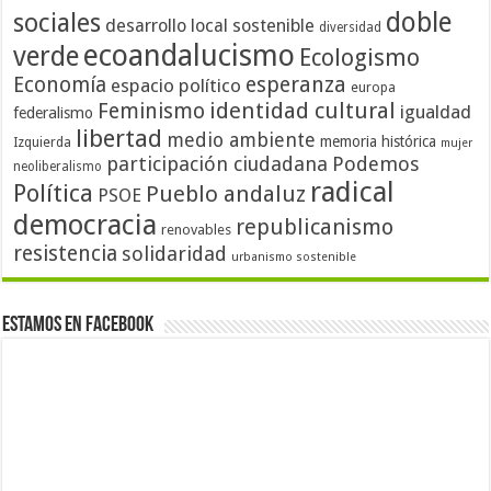
doble
sociales
desarrollo local sostenible
diversidad
ecoandalucismo
verde
Ecologismo
Economía
esperanza
espacio político
europa
identidad cultural
Feminismo
igualdad
federalismo
libertad
medio ambiente
memoria histórica
Izquierda
mujer
participación ciudadana
Podemos
neoliberalismo
radical
Política
Pueblo andaluz
PSOE
democracia
republicanismo
renovables
resistencia
solidaridad
urbanismo sostenible
Estamos en Facebook