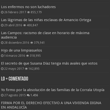
Los enfermos no son luchadores
26 febrero 2017
855,179
Las lágrimas de las niñas esclavas de Amancio Ortega
29 abril 2016
400,847
Las Campos: racismo de clase en horario de máxima
audiencia
28 diciembre 2016
379,941
Hijo de una limpiasuelos
14 marzo 2016
318,995
El secreto de que Susana Díaz tenga más avales que votos
22 mayo 2017
162,895
Lo + Comentado
Yo firmo por la absolución de las familias de la Corrala Utopía
27 agosto 2015
1.456
FIRMA POR EL DERECHO EFECTIVO A UNA VIVIENDA DIGNA
EN ANDALUCÍA