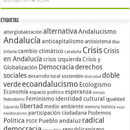
22 mayo 2017
162,896
Etiquetas
alternativa
Andalucismo
alterglobalización
Andalucía
anticapitalismo
antisistema
Blas
Crisis
Crisis
cambio climático
cataluña
Infante
en Andalucía
crisis izquierda
Crisis y
Democracia
derechos
Globalización
doble
sociales
desarrollo local sostenible
diversidad
ecoandalucismo
verde
Ecologismo
Economía
esperanza
espacio político
europa
identidad cultural
Feminismo
igualdad
federalismo
libertad
medio ambiente
memoria histórica
Izquierda
mujer
participación ciudadana
Podemos
neoliberalismo
radical
Política
Pueblo andaluz
PSOE
democracia
republicanismo