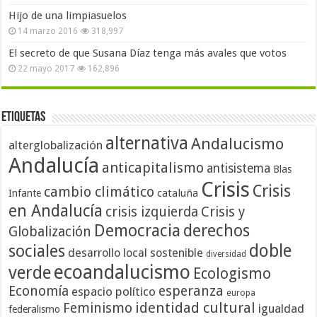
Hijo de una limpiasuelos
14 marzo 2016
318,997
El secreto de que Susana Díaz tenga más avales que votos
22 mayo 2017
162,896
Etiquetas
alternativa
Andalucismo
alterglobalización
Andalucía
anticapitalismo
antisistema
Blas
Crisis
Crisis
cambio climático
cataluña
Infante
en Andalucía
crisis izquierda
Crisis y
Democracia
derechos
Globalización
doble
sociales
desarrollo local sostenible
diversidad
ecoandalucismo
verde
Ecologismo
Economía
esperanza
espacio político
europa
identidad cultural
Feminismo
igualdad
federalismo