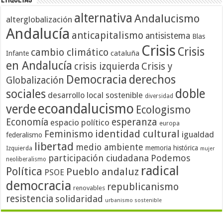
Etiquetas
alternativa
Andalucismo
alterglobalización
Andalucía
anticapitalismo
antisistema
Blas
Crisis
Crisis
cambio climático
cataluña
Infante
en Andalucía
crisis izquierda
Crisis y
Democracia
derechos
Globalización
doble
sociales
desarrollo local sostenible
diversidad
ecoandalucismo
verde
Ecologismo
Economía
esperanza
espacio político
europa
identidad cultural
Feminismo
igualdad
federalismo
libertad
medio ambiente
memoria histórica
Izquierda
mujer
participación ciudadana
Podemos
neoliberalismo
radical
Política
Pueblo andaluz
PSOE
democracia
republicanismo
renovables
resistencia
solidaridad
urbanismo sostenible