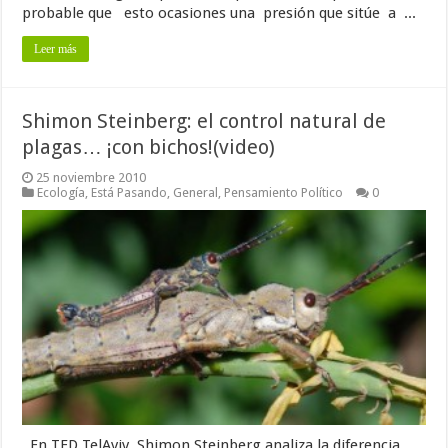
probable que esto ocasiones una presión que sitúe a ...
Leer más
Shimon Steinberg: el control natural de
plagas… ¡con bichos!(video)
25 noviembre 2010
Ecología
,
Está Pasando
,
General
,
Pensamiento Político
0
En TED TelAviv, Shimon Steinberg analiza la diferencia