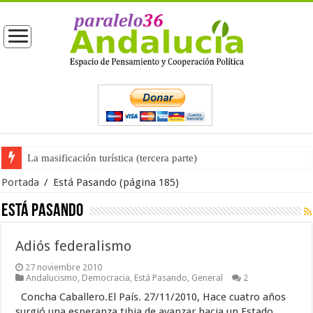
La masificación turística (tercera parte)
Portada
/
Está Pasando
(página 185)
Está Pasando
Adiós federalismo
27 noviembre 2010
Andalucismo
,
Democracia
,
Está Pasando
,
General
2
Concha Caballero.El País. 27/11/2010, Hace cuatro años
surgió una esperanza tibia de avanzar hacia un Estado