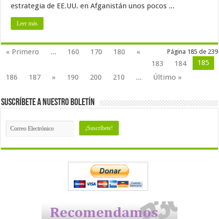
estrategia de EE.UU. en Afganistán unos pocos ...
Leer más
« Primero
...
160
170
180
«
Página 185 de 239
185
183
184
186
187
»
190
200
210
...
Último »
Suscríbete a nuestro Boletín