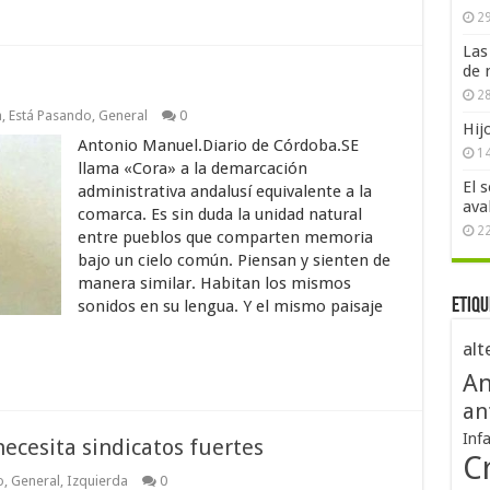
29
Las
de 
28
a
,
Está Pasando
,
General
0
Hij
Antonio Manuel.Diario de Córdoba.SE
1
llama «Cora» a la demarcación
El 
administrativa andalusí equivalente a la
ava
comarca. Es sin duda la unidad natural
2
entre pueblos que comparten memoria
bajo un cielo común. Piensan y sienten de
manera similar. Habitan los mismos
Etiqu
sonidos en su lengua. Y el mismo paisaje
alt
An
an
Inf
ecesita sindicatos fuertes
Cr
o
,
General
,
Izquierda
0