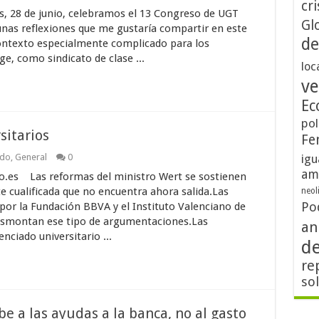
cri
s, 28 de junio, celebramos el 13 Congreso de UGT
Gl
unas reflexiones que me gustaría compartir en este
de
contexto especialmente complicado para los
ge, como sindicato de clase ...
loc
ve
Ec
pol
sitarios
Fe
ndo
,
General
0
igu
am
io.es Las reformas del ministro Wert se sostienen
e cualificada que no encuentra ahora salida.Las
neol
Po
 por la Fundación BBVA y el Instituto Valenciano de
desmontan ese tipo de argumentaciones.Las
an
nciado universitario ...
d
re
so
 a las ayudas a la banca, no al gasto