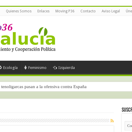
Quienes Somos
Enlaces
Moving P36
Contacto
Aviso Legal
Úne
Ecología
Feminismo
Izquierda
tenoligarcas pasan a la ofensiva contra España
Suscr