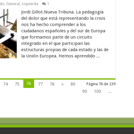
ndo
,
General
,
Izquierda
1
Jordi Gillot.Nueva Tribuna. La pedagogía
del dolor que está representando la crisis
nos ha hecho comprender a los
ciudadanos españoles y del sur de Europa
que formamos parte de un circuito
integrado en el que participan las
estructuras propias de cada estado y las de
la Unión Europea. Hemos aprendido ...
76
74
75
77
78
»
80
Página 76 de 239
90
100
...