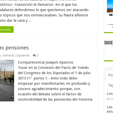
stórico –transición le llamaron -en el que los
ndaluces defendimos lo que queríamos ser atacando
os tópicos que nos enmascaraban. Su flauta alfarera
iso dar la cara y ...
Leer más
Sigu
las pensiones
o
,
General
,
Izquierda
3
Comparecencia Joaquín Aparicio
Tovar en la Comisión del Pacto de Toledo
del Congreso de los Diputados el 1 de Julio
Po
2013 (1ª parte) 1.- Ante todo debo
empezar por manifestarles mi profundo y
Ta
sincero agradecimiento porque, con
Los
ocasión del debate sobre el factor de
sostenibilidad de las pensiones del Sistema
26
Las
Ama