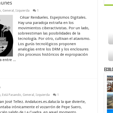
omunes
o
,
General
,
Izquierda
1
César Rendueles. Espejismos Digitales.
Hay una paradoja extraña en los
movimientos ciberactivistas. Por un lado,
sobreestiman las posibilidades de la
tecnología. Por otro, cultivan el atavismo.
Los gurús tecnológicos proponen
analogías entre los DRM y los enclosures
(los procesos históricos de expropiación
 entre ...
Ecol
o
a
,
Está Pasando
,
General
,
Izquierda
1
an José Tellez. Andaluces.es.dalucía la que divierte,
antaba irónicamente el vozarrón de Pepe Suero,
ecién salido de La Cuadra, en aquel momento