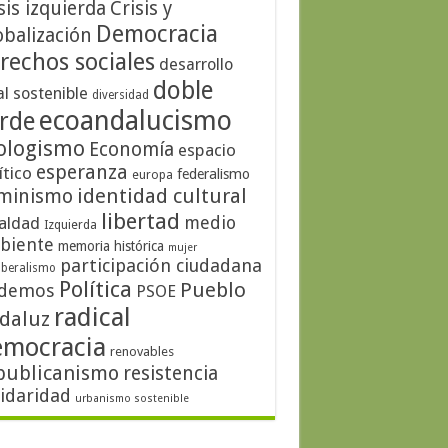
sis izquierda
Crisis y
Democracia
obalización
rechos sociales
desarrollo
doble
al sostenible
diversidad
ecoandalucismo
rde
ologismo
Economía
espacio
esperanza
ítico
federalismo
europa
identidad cultural
minismo
libertad
medio
aldad
Izquierda
biente
memoria histórica
mujer
participación ciudadana
iberalismo
Política
Pueblo
demos
PSOE
radical
daluz
emocracia
renovables
publicanismo
resistencia
lidaridad
urbanismo sostenible