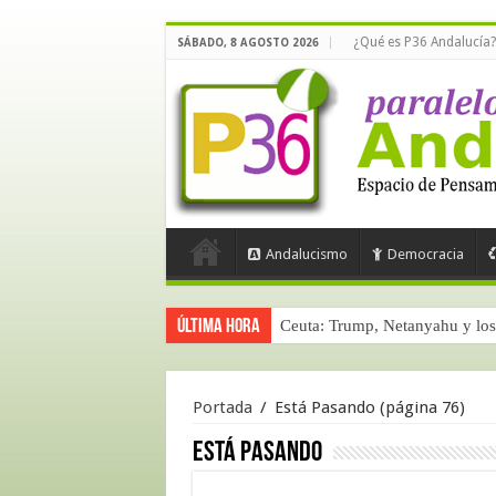
¿Qué es P36 Andalucía?
SÁBADO, 8 AGOSTO 2026
Andalucismo
Democracia
Última hora
Ceuta: Trump, Netanyahu y los 
Portada
/
Está Pasando
(página 76)
Está Pasando