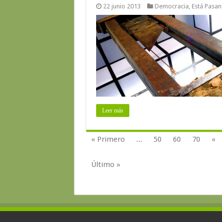
22 junio 2013
Democracia
,
Está Pasa
Leer más
« Primero
...
50
60
70
«
Último »