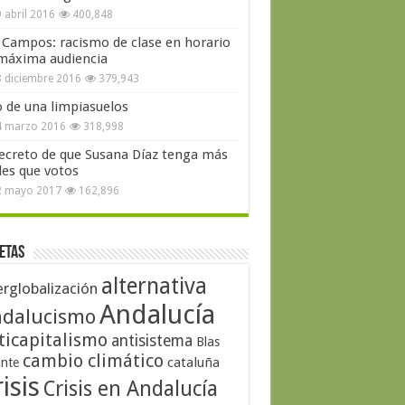
 abril 2016
400,848
 Campos: racismo de clase en horario
máxima audiencia
 diciembre 2016
379,943
o de una limpiasuelos
4 marzo 2016
318,998
secreto de que Susana Díaz tenga más
les que votos
2 mayo 2017
162,896
etas
alternativa
erglobalización
Andalucía
dalucismo
ticapitalismo
antisistema
Blas
cambio climático
cataluña
ante
isis
Crisis en Andalucía