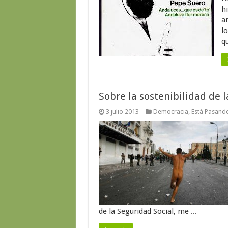
hi
a
l
qu
Sobre la sostenibilidad de 
3 julio 2013
Democracia
,
Está Pasand
de la Seguridad Social, me ...