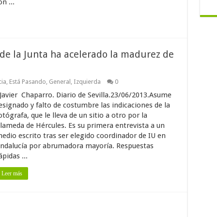
n ...
 de la Junta ha acelerado la madurez de
ia
,
Está Pasando
,
General
,
Izquierda
0
avier Chaparro. Diario de Sevilla.23/06/2013.Asume
esignado y falto de costumbre las indicaciones de la
otógrafa, que le lleva de un sitio a otro por la
lameda de Hércules. Es su primera entrevista a un
edio escrito tras ser elegido coordinador de IU en
ndalucía por abrumadora mayoría. Respuestas
ápidas ...
Leer más