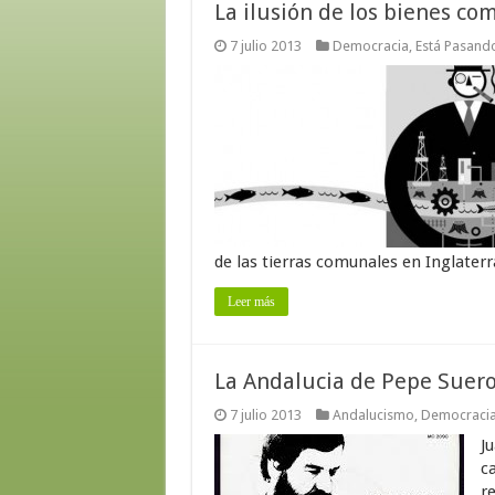
La ilusión de los bienes c
7 julio 2013
Democracia
,
Está Pasand
de las tierras comunales en Inglaterra
Leer más
La Andalucia de Pepe Suer
7 julio 2013
Andalucismo
,
Democraci
Ju
c
r