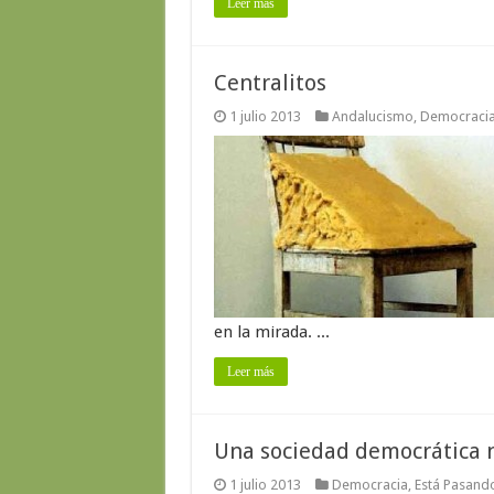
Leer más
Centralitos
1 julio 2013
Andalucismo
,
Democraci
en la mirada. ...
Leer más
Una sociedad democrática n
1 julio 2013
Democracia
,
Está Pasand