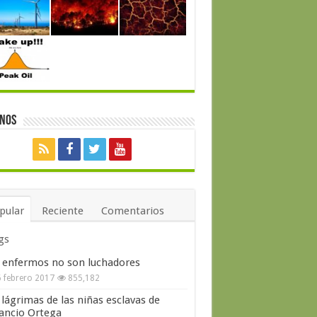
enos
pular
Reciente
Comentarios
gs
 enfermos no son luchadores
 febrero 2017
855,182
 lágrimas de las niñas esclavas de
ncio Ortega