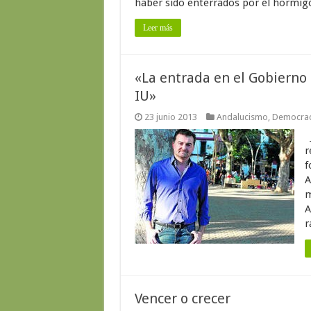
haber sido enterrados por el hormigó
Leer más
«La entrada en el Gobierno
IU»
23 junio 2013
Andalucismo
,
Democrac
J
r
f
A
m
A
r
Vencer o crecer