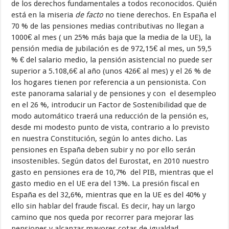
de los derechos fundamentales a todos reconocidos. Quién
está en la miseria
de facto
no tiene derechos. En España el
70 % de las pensiones medias contributivas no llegan a
1000€ al mes ( un 25% más baja que la media de la UE), la
pensión media de jubilación es de 972,15€ al mes, un 59,5
% € del salario medio, la pensión asistencial no puede ser
superior a 5.108,6€ al año (unos 426€ al mes) y el 26 % de
los hogares tienen por referencia a un pensionista. Con
este panorama salarial y de pensiones y con el desempleo
en el 26 %, introducir un Factor de Sostenibilidad que de
modo automático traerá una reducción de la pensión es,
desde mi modesto punto de vista, contrario a lo previsto
en nuestra Constitución, según lo antes dicho. Las
pensiones en España deben subir y no por ello serán
insostenibles. Según datos del Eurostat, en 2010 nuestro
gasto en pensiones era de 10,7% del PIB, mientras que el
gasto medio en el UE era del 13%. La presión fiscal en
España es del 32,6%, mientras que en la UE es del 40% y
ello sin hablar del fraude fiscal. Es decir, hay un largo
camino que nos queda por recorrer para mejorar las
pensiones y alcanzar mayores cotas de igualdad.