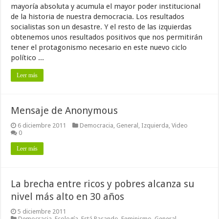
mayoría absoluta y acumula el mayor poder institucional
de la historia de nuestra democracia. Los resultados
socialistas son un desastre. Y el resto de las izquierdas
obtenemos unos resultados positivos que nos permitirán
tener el protagonismo necesario en este nuevo ciclo
político ...
Leer más
Mensaje de Anonymous
6 diciembre 2011
Democracia
,
General
,
Izquierda
,
Video
0
Leer más
La brecha entre ricos y pobres alcanza su
nivel más alto en 30 años
5 diciembre 2011
Democracia
,
Ecología
,
Está Pasando
,
Feminismo
,
General
,