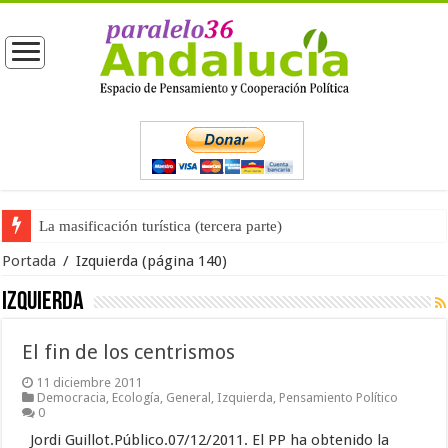
La masificación turística (tercera parte)
Portada
/
Izquierda
(página 140)
Izquierda
El fin de los centrismos
11 diciembre 2011
Democracia
,
Ecología
,
General
,
Izquierda
,
Pensamiento Político
0
Jordi Guillot.Público.07/12/2011. El PP ha obtenido la