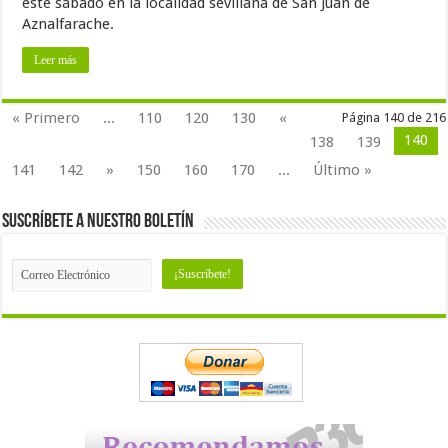
este sábado en la localidad sevillana de San Juan de
Aznalfarache.
Leer más
« Primero
...
110
120
130
«
Página 140 de 216
140
138
139
141
142
»
150
160
170
...
Último »
Suscríbete a nuestro Boletín