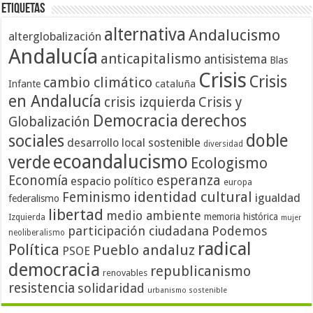
Etiquetas
alternativa
Andalucismo
alterglobalización
Andalucía
anticapitalismo
antisistema
Blas
Crisis
Crisis
cambio climático
cataluña
Infante
en Andalucía
crisis izquierda
Crisis y
Democracia
derechos
Globalización
doble
sociales
desarrollo local sostenible
diversidad
ecoandalucismo
verde
Ecologismo
Economía
esperanza
espacio político
europa
identidad cultural
Feminismo
igualdad
federalismo
libertad
medio ambiente
memoria histórica
Izquierda
mujer
participación ciudadana
Podemos
neoliberalismo
radical
Política
Pueblo andaluz
PSOE
democracia
republicanismo
renovables
resistencia
solidaridad
urbanismo sostenible