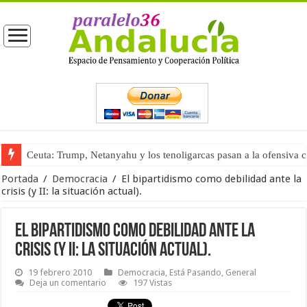
Ceuta: Trump, Netanyahu y los tenoligarcas pasan a la ofensiva 
La masificación turística (tercera parte)
Portada
/
Democracia
/
El bipartidismo como debilidad ante la
crisis (y II: la situación actual).
El bipartidismo como debilidad ante la
crisis (y II: la situación actual).
19 febrero 2010
Democracia
,
Está Pasando
,
General
Deja un comentario
197 Vistas