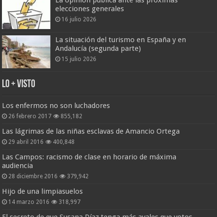
La opinión pública ante las próximas
elecciones generales
16 julio 2026
La situación del turismo en España y en
Andalucía (segunda parte)
15 julio 2026
Lo + Visto
Los enfermos no son luchadores
26 febrero 2017
855,182
Las lágrimas de las niñas esclavas de Amancio Ortega
29 abril 2016
400,848
Las Campos: racismo de clase en horario de máxima
audiencia
28 diciembre 2016
379,942
Hijo de una limpiasuelos
14 marzo 2016
318,997
El secreto de que Susana Díaz tenga más avales que votos