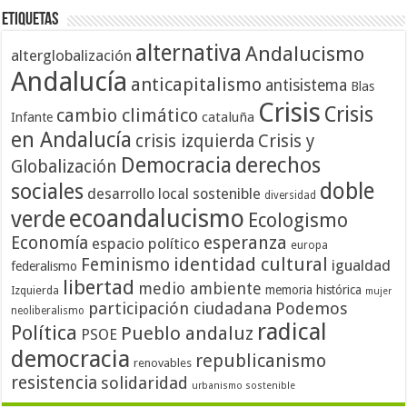
Etiquetas
alternativa
Andalucismo
alterglobalización
Andalucía
anticapitalismo
antisistema
Blas
Crisis
Crisis
cambio climático
cataluña
Infante
en Andalucía
crisis izquierda
Crisis y
Democracia
derechos
Globalización
doble
sociales
desarrollo local sostenible
diversidad
ecoandalucismo
verde
Ecologismo
Economía
esperanza
espacio político
europa
identidad cultural
Feminismo
igualdad
federalismo
libertad
medio ambiente
memoria histórica
Izquierda
mujer
participación ciudadana
Podemos
neoliberalismo
radical
Política
Pueblo andaluz
PSOE
democracia
republicanismo
renovables
resistencia
solidaridad
urbanismo sostenible