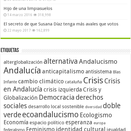
Hijo de una limpiasuelos
14 marzo 2016
318,998
El secreto de que Susana Díaz tenga más avales que votos
22 mayo 2017
162,899
Etiquetas
alternativa
Andalucismo
alterglobalización
Andalucía
anticapitalismo
antisistema
Blas
Crisis
Crisis
cambio climático
cataluña
Infante
en Andalucía
crisis izquierda
Crisis y
Democracia
derechos
Globalización
doble
sociales
desarrollo local sostenible
diversidad
ecoandalucismo
verde
Ecologismo
Economía
esperanza
espacio político
europa
identidad cultural
Feminismo
igualdad
federalismo