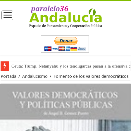
Ceuta: Trump, Netanyahu y los tenoligarcas pasan a la ofensiva 
La masificación turística (tercera parte)
Portada
/
Andalucismo
/
Fomento de los valores democráticos