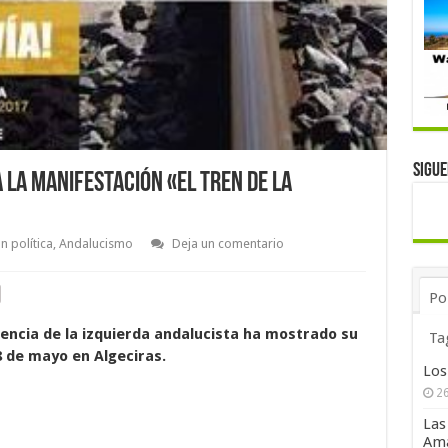
Sigu
a la manifestación «El tren de la
 política
,
Andalucismo
Deja un comentario
Po
encia de la izquierda andalucista ha mostrado su
Ta
8 de mayo en Algeciras.
Los
26
Las
Ama