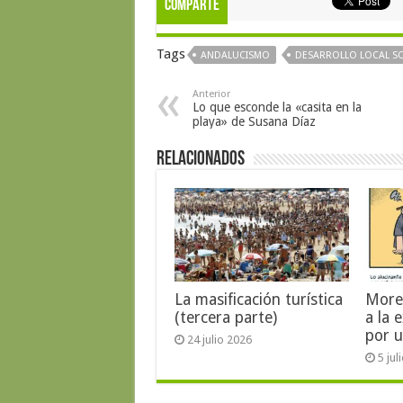
Comparte
Tags
ANDALUCISMO
DESARROLLO LOCAL SO
Anterior
Lo que esconde la «casita en la
playa» de Susana Díaz
Relacionados
La masificación turística
More
(tercera parte)
a la 
por u
24 julio 2026
5 jul