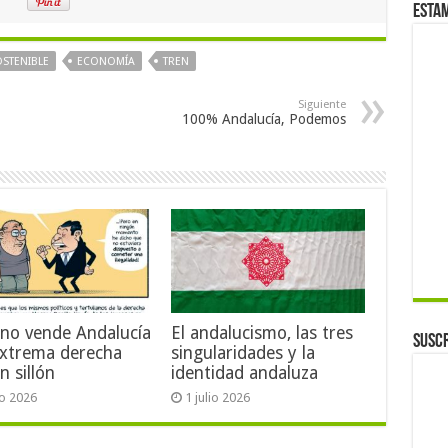
Esta
STENIBLE
ECONOMÍA
TREN
Siguiente
100% Andalucía, Podemos
no vende Andalucía
El andalucismo, las tres
Suscr
extrema derecha
singularidades y la
n sillón
identidad andaluza
io 2026
1 julio 2026