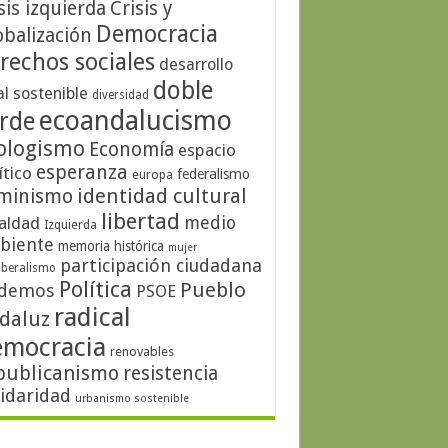
sis izquierda
Crisis y
Democracia
obalización
rechos sociales
desarrollo
doble
al sostenible
diversidad
ecoandalucismo
rde
ologismo
Economía
espacio
esperanza
ítico
federalismo
europa
identidad cultural
minismo
libertad
medio
aldad
Izquierda
biente
memoria histórica
mujer
participación ciudadana
iberalismo
Política
Pueblo
demos
PSOE
radical
daluz
emocracia
renovables
publicanismo
resistencia
lidaridad
urbanismo sostenible