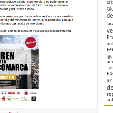
cri
Gl
de
loc
ve
Ec
pol
Fe
igu
am
neol
Po
an
d
re
so