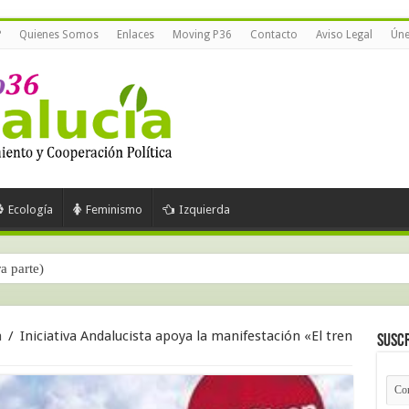
?
Quienes Somos
Enlaces
Moving P36
Contacto
Aviso Legal
Úne
Ecología
Feminismo
Izquierda
ra parte)
a
/
Iniciativa Andalucista apoya la manifestación «El tren
Suscr