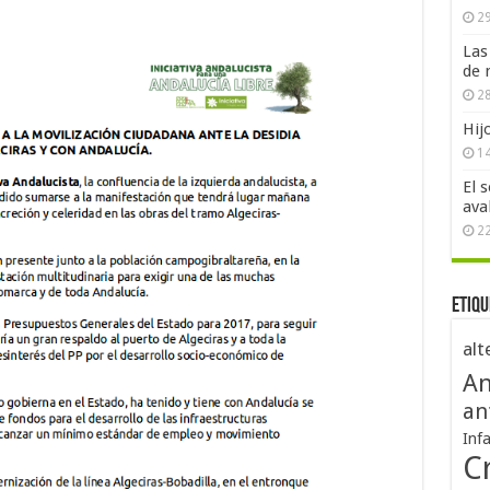
29
Las
de 
28
Hij
1
El 
ava
2
Etiqu
alt
An
an
Inf
Cr