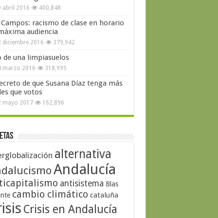
 abril 2016
400,848
 Campos: racismo de clase en horario
máxima audiencia
 diciembre 2016
379,942
o de una limpiasuelos
4 marzo 2016
318,995
secreto de que Susana Díaz tenga más
les que votos
2 mayo 2017
162,896
etas
alternativa
erglobalización
Andalucía
dalucismo
ticapitalismo
antisistema
Blas
cambio climático
cataluña
ante
isis
Crisis en Andalucía