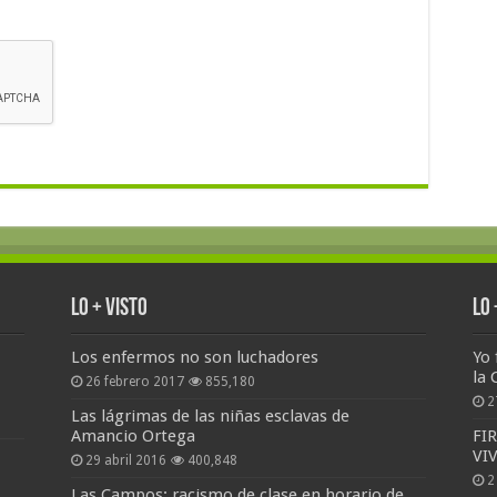
Lo + Visto
Lo
Los enfermos no son luchadores
Yo 
la 
26 febrero 2017
855,180
2
Las lágrimas de las niñas esclavas de
Amancio Ortega
FI
VI
29 abril 2016
400,848
2
Las Campos: racismo de clase en horario de