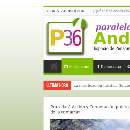
¿Qué es P36 Andalucía
VIERNES, 7 AGOSTO 2026
Andalucismo
Democracia
Última hora
La masificación turística (terce
Portada
/
Acción y Cooperación polític
de la comarca»