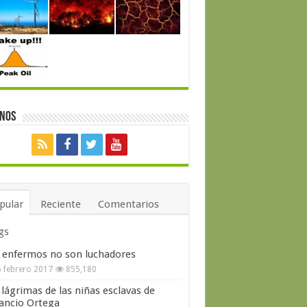
enos
pular
Reciente
Comentarios
gs
 enfermos no son luchadores
 febrero 2017
855,180
 lágrimas de las niñas esclavas de
ncio Ortega