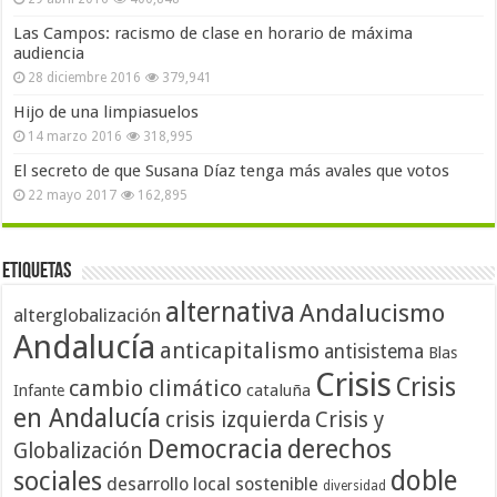
Las Campos: racismo de clase en horario de máxima
audiencia
28 diciembre 2016
379,941
Hijo de una limpiasuelos
14 marzo 2016
318,995
El secreto de que Susana Díaz tenga más avales que votos
22 mayo 2017
162,895
Etiquetas
alternativa
Andalucismo
alterglobalización
Andalucía
anticapitalismo
antisistema
Blas
Crisis
Crisis
cambio climático
cataluña
Infante
en Andalucía
crisis izquierda
Crisis y
Democracia
derechos
Globalización
doble
sociales
desarrollo local sostenible
diversidad