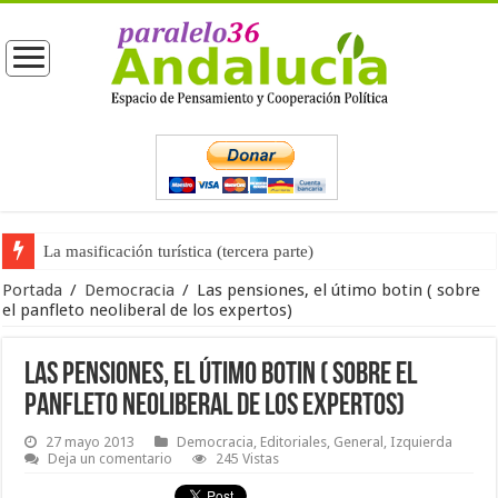
La masificación turística (tercera parte)
La opinión pública ante las próximas elecciones generales
Portada
/
Democracia
/
Las pensiones, el útimo botin ( sobre
el panfleto neoliberal de los expertos)
Las pensiones, el útimo botin ( sobre el
panfleto neoliberal de los expertos)
27 mayo 2013
Democracia
,
Editoriales
,
General
,
Izquierda
Deja un comentario
245 Vistas