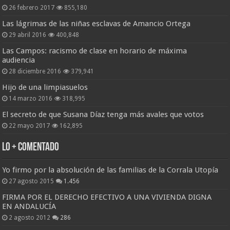
26 febrero 2017
855,180
Las lágrimas de las niñas esclavas de Amancio Ortega
29 abril 2016
400,848
Las Campos: racismo de clase en horario de máxima
audiencia
28 diciembre 2016
379,941
Hijo de una limpiasuelos
14 marzo 2016
318,995
El secreto de que Susana Díaz tenga más avales que votos
22 mayo 2017
162,895
Lo + Comentado
Yo firmo por la absolución de las familias de la Corrala Utopía
27 agosto 2015
1.456
FIRMA POR EL DERECHO EFECTIVO A UNA VIVIENDA DIGNA
EN ANDALUCÍA
2 agosto 2012
286