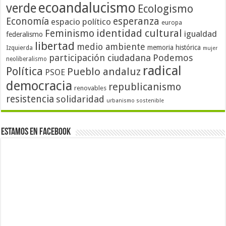
ecoandalucismo
verde
Ecologismo
Economía
esperanza
espacio político
europa
identidad cultural
Feminismo
igualdad
federalismo
libertad
medio ambiente
memoria histórica
Izquierda
mujer
participación ciudadana
Podemos
neoliberalismo
radical
Política
Pueblo andaluz
PSOE
democracia
republicanismo
renovables
resistencia
solidaridad
urbanismo sostenible
Estamos en Facebook