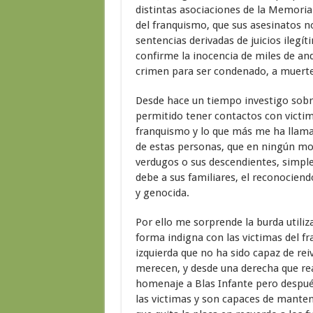
distintas asociaciones de la Memoria 
del franquismo, que sus asesinatos no
sentencias derivadas de juicios ilegí
confirme la inocencia de miles de a
crimen para ser condenado, a muerte 
Desde hace un tiempo investigo sobre
permitido tener contactos con victim
franquismo y lo que más me ha llamad
de estas personas, que en ningún m
verdugos o sus descendientes, simple
debe a sus familiares, el reconocien
y genocida.
Por ello me sorprende la burda utiliz
forma indigna con las victimas del f
izquierda que no ha sido capaz de rei
merecen, y desde una derecha que rea
homenaje a Blas Infante pero despué
las victimas y son capaces de mante