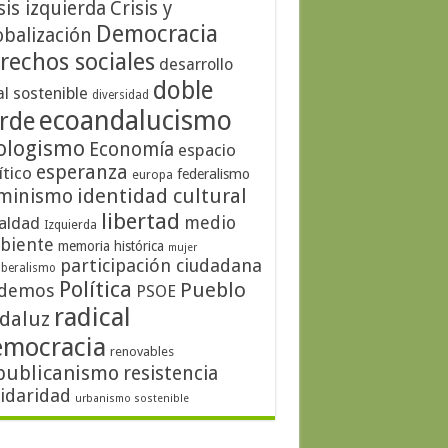
sis izquierda
Crisis y
Democracia
obalización
rechos sociales
desarrollo
doble
al sostenible
diversidad
ecoandalucismo
rde
ologismo
Economía
espacio
esperanza
ítico
federalismo
europa
identidad cultural
minismo
libertad
medio
aldad
Izquierda
biente
memoria histórica
mujer
participación ciudadana
iberalismo
Política
Pueblo
demos
PSOE
radical
daluz
emocracia
renovables
publicanismo
resistencia
lidaridad
urbanismo sostenible