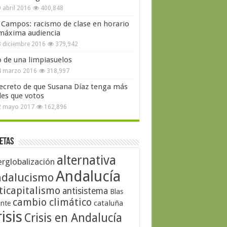
 abril 2016
400,848
 Campos: racismo de clase en horario
máxima audiencia
 diciembre 2016
379,942
o de una limpiasuelos
4 marzo 2016
318,997
secreto de que Susana Díaz tenga más
les que votos
2 mayo 2017
162,896
etas
alternativa
erglobalización
Andalucía
dalucismo
ticapitalismo
antisistema
Blas
cambio climático
cataluña
ante
isis
Crisis en Andalucía