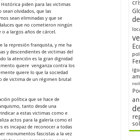
cri
Histórica piden para las victimas
Gl
 sean olvidados, que las
de
timos sean eliminadas y que se
ndaluces que no cometieron ningún
loc
o a largos años de cárcel.
ve
 la represión franquista, y me ha
Ec
as y descendientes de victimas del
pol
o la atención es la gran dignidad
Fe
omento quiere venganza contra los
igu
mente quiere lo que la sociedad
am
do de victima de un régimen brutal
neol
Po
an
ación política que se hace de
ranquismo, tanto desde una
d
vindicar a estas victimas como e
re
liza actos para la galería como el
so
s es incapaz de reconocer a todas
ner monumentos fascistas a la vez