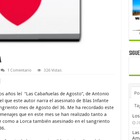
Sigu
a
1 Comentario
326 Vistas
Po
s años leí “Las Cabañuelas de Agosto”, de Antonio
el que este autor narra el asesinato de Blas Infante
Ta
ngriento mes de Agosto del 36. Me ha recordado este
omenajes que en este mes se han realizado tanto a
Los
e como a Lorca también asesinado en el sangriento
26
36.
Las
Ama