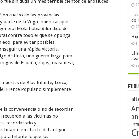
o fue sin duda un mes terrible cientos de andaluces
29
Las
ó en cuatro de las provincias
de 
y parte de la Vega, mientras que
28
 general Mola había difundido de
utal contra todo el que se oponga
Hij
iedo, para evitar posibles
1
nseguir una rápida victoria,
El 
go distinta, una guerra larga para
ava
emigos de España, rojos, masones y
2
 muertes de Blas Infante, Lorca,
Etiqu
del Frente Popular o simplemente
alt
An
e la conveniencia o no de recordar
l recuerdo a las victimas no
an
as, recordatorio y
Inf
as Infante en el acto del antiguo
Cr
 para Infante lo que las