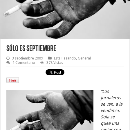
Sólo es septiembre
3 septiembre 2009
Está Pasando
,
General
1 Comentario
378 Vistas
“Los
jornaleros
se van, a la
vendimia.
Sola se
quea una
mujer con