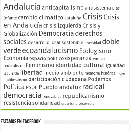
Andalucía
anticapitalismo
antisistema
Blas
Crisis
Crisis
cambio climático
cataluña
Infante
en Andalucía
crisis izquierda
Crisis y
Democracia
derechos
Globalización
doble
sociales
desarrollo local sostenible
diversidad
ecoandalucismo
verde
Ecologismo
Economía
esperanza
espacio político
europa
identidad cultural
Feminismo
igualdad
federalismo
libertad
medio ambiente
memoria histórica
Izquierda
mujer
participación ciudadana
Podemos
neoliberalismo
radical
Política
Pueblo andaluz
PSOE
democracia
republicanismo
renovables
resistencia
solidaridad
urbanismo sostenible
Estamos en Facebook