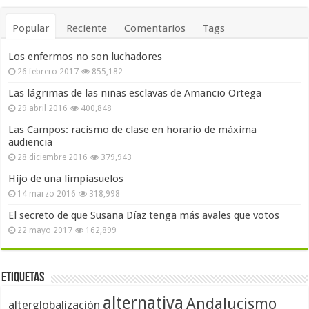
Popular
Reciente
Comentarios
Tags
Los enfermos no son luchadores
26 febrero 2017
855,182
Las lágrimas de las niñas esclavas de Amancio Ortega
29 abril 2016
400,848
Las Campos: racismo de clase en horario de máxima
audiencia
28 diciembre 2016
379,943
Hijo de una limpiasuelos
14 marzo 2016
318,998
El secreto de que Susana Díaz tenga más avales que votos
22 mayo 2017
162,899
Etiquetas
alternativa
Andalucismo
alterglobalización