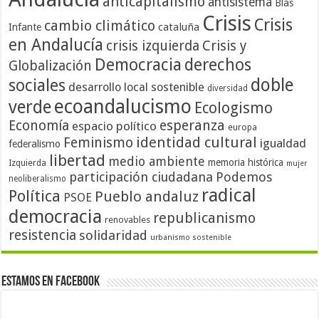
anticapitalismo
antisistema
Blas
Crisis
Crisis
cambio climático
cataluña
Infante
en Andalucía
crisis izquierda
Crisis y
Democracia
derechos
Globalización
doble
sociales
desarrollo local sostenible
diversidad
ecoandalucismo
verde
Ecologismo
Economía
esperanza
espacio político
europa
identidad cultural
Feminismo
igualdad
federalismo
libertad
medio ambiente
memoria histórica
Izquierda
mujer
participación ciudadana
Podemos
neoliberalismo
radical
Política
Pueblo andaluz
PSOE
democracia
republicanismo
renovables
resistencia
solidaridad
urbanismo sostenible
Estamos en Facebook