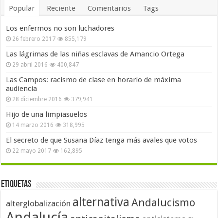
Popular
Reciente
Comentarios
Tags
Los enfermos no son luchadores
26 febrero 2017
855,179
Las lágrimas de las niñas esclavas de Amancio Ortega
29 abril 2016
400,847
Las Campos: racismo de clase en horario de máxima
audiencia
28 diciembre 2016
379,941
Hijo de una limpiasuelos
14 marzo 2016
318,995
El secreto de que Susana Díaz tenga más avales que votos
22 mayo 2017
162,895
Etiquetas
alternativa
Andalucismo
alterglobalización
Andalucía