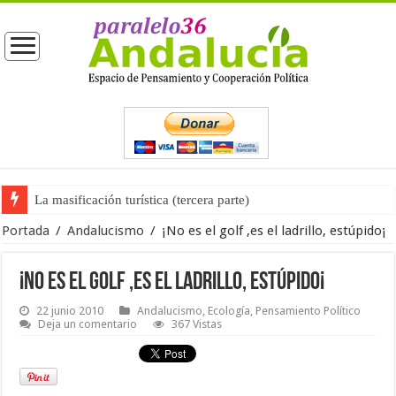
La masificación turística (tercera parte)
La opinión pública ante las próximas elecciones generales
Portada
/
Andalucismo
/
¡No es el golf ,es el ladrillo, estúpido¡
¡No es el golf ,es el ladrillo, estúpido¡
22 junio 2010
Andalucismo
,
Ecología
,
Pensamiento Político
Deja un comentario
367 Vistas