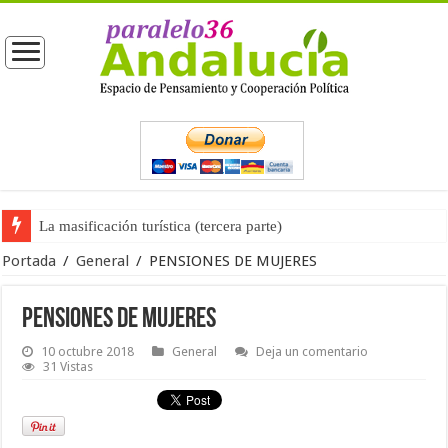
La masificación turística (tercera parte)
La opinión pública ante las próximas elecciones generales
Portada
/
General
/
PENSIONES DE MUJERES
PENSIONES DE MUJERES
10 octubre 2018
General
Deja un comentario
31 Vistas