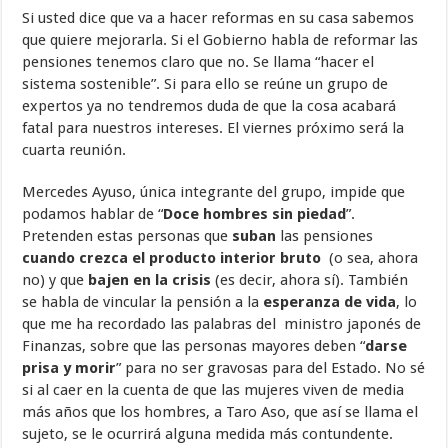
Si usted dice que va a hacer reformas en su casa sabemos
que quiere mejorarla. Si el Gobierno habla de reformar las
pensiones tenemos claro que no. Se llama “hacer el
sistema sostenible”. Si para ello se reúne un grupo de
expertos ya no tendremos duda de que la cosa acabará
fatal para nuestros intereses. El viernes próximo será la
cuarta reunión.
Mercedes Ayuso, única integrante del grupo, impide que
podamos hablar de “
Doce hombres sin piedad
”.
Pretenden estas personas que
suban
las pensiones
cuando crezca el producto interior bruto
(o sea, ahora
no) y que
bajen en la crisis
(es decir, ahora sí). También
se habla de vincular la pensión a la
esperanza de vida
, lo
que me ha recordado las palabras del ministro japonés de
Finanzas, sobre que las personas mayores deben “
darse
prisa y morir
” para no ser gravosas para del Estado. No sé
si al caer en la cuenta de que las mujeres viven de media
más años que los hombres, a Taro Aso, que así se llama el
sujeto, se le ocurrirá alguna medida más contundente.