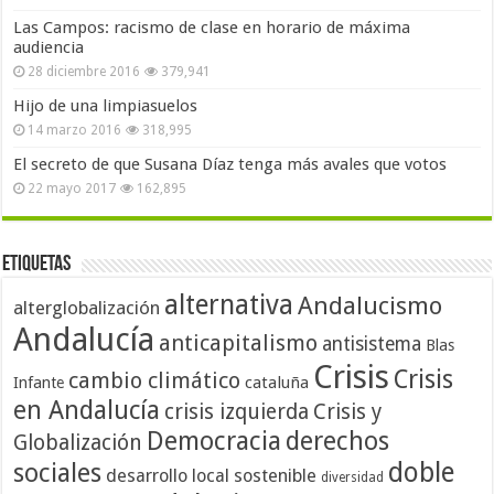
Las Campos: racismo de clase en horario de máxima
audiencia
28 diciembre 2016
379,941
Hijo de una limpiasuelos
14 marzo 2016
318,995
El secreto de que Susana Díaz tenga más avales que votos
22 mayo 2017
162,895
Etiquetas
alternativa
Andalucismo
alterglobalización
Andalucía
anticapitalismo
antisistema
Blas
Crisis
Crisis
cambio climático
cataluña
Infante
en Andalucía
crisis izquierda
Crisis y
Democracia
derechos
Globalización
doble
sociales
desarrollo local sostenible
diversidad