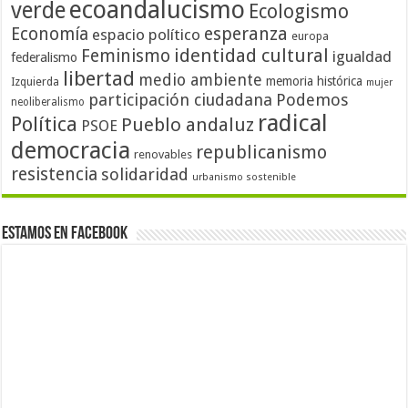
ecoandalucismo
verde
Ecologismo
Economía
esperanza
espacio político
europa
identidad cultural
Feminismo
igualdad
federalismo
libertad
medio ambiente
memoria histórica
Izquierda
mujer
participación ciudadana
Podemos
neoliberalismo
radical
Política
Pueblo andaluz
PSOE
democracia
republicanismo
renovables
resistencia
solidaridad
urbanismo sostenible
Estamos en Facebook