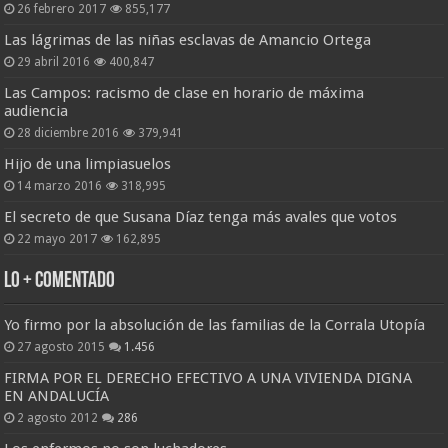
26 febrero 2017
855,177
Las lágrimas de las niñas esclavas de Amancio Ortega
29 abril 2016
400,847
Las Campos: racismo de clase en horario de máxima
audiencia
28 diciembre 2016
379,941
Hijo de una limpiasuelos
14 marzo 2016
318,995
El secreto de que Susana Díaz tenga más avales que votos
22 mayo 2017
162,895
Lo + Comentado
Yo firmo por la absolución de las familias de la Corrala Utopía
27 agosto 2015
1.456
FIRMA POR EL DERECHO EFECTIVO A UNA VIVIENDA DIGNA
EN ANDALUCÍA
2 agosto 2012
286