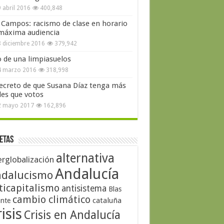
 abril 2016
400,848
 Campos: racismo de clase en horario
máxima audiencia
 diciembre 2016
379,942
o de una limpiasuelos
4 marzo 2016
318,998
secreto de que Susana Díaz tenga más
les que votos
2 mayo 2017
162,896
etas
alternativa
erglobalización
Andalucía
dalucismo
ticapitalismo
antisistema
Blas
cambio climático
cataluña
ante
isis
Crisis en Andalucía