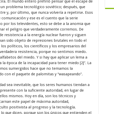
ra. El mundo entero prefirió pensar que el escape de
e un problema tecnológico soviético; después, que
tre y, por último, que nunca volvería a repetirse. Esos
 comunicación y ese es el cuento que la serie
do por los televidentes, esto se debe a la anomia que
nar el peligro que verdaderamente corremos. De
e resistencia a la energía nuclear fueron y siguen
 han sido objeto de represiones brutales en todo el
os políticos, los científicos y los empresarios del
 verdadera resistencia, porque no sentimos miedo.
fabetos del miedo. Y si hay que aplicar un lema a
a la época de la incapacidad para tener miedo [2]”. La
stamos sumergidos hace que no temamos la
ndo con el paquete de palomitas y “wasapeando”.
rdad sea inevitable, que los seres humanos tiendan a
 presente con la suficiente autoridad, en lugar de
ellos mismos. Hoy en día, son los técnicos y
ncarnan este papel de máxima autoridad,
ulto positivista al progreso y la tecnología.
o que dicen, porque son los únicos que entienden el