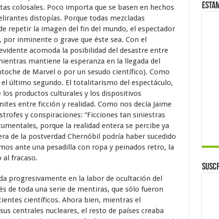
Esta
tas colosales. Poco importa que se basen en hechos
delirantes distopías. Porque todas mezcladas
e repetir la imagen del fin del mundo, el espectador
, por inminente o grave que éste sea. Con el
levidente acomoda la posibilidad del desastre entre
mientras mantiene la esperanza en la llegada del
ntoche de Marvel o por un sesudo científico). Como
el último segundo. El totalitarismo del espectáculo,
 los productos culturales y los dispositivos
mites entre ficción y realidad. Como nos decía Jaime
strofes y conspiraciones: “Ficciones tan siniestras
umentales, porque la realidad entera se percibe ya
a era de la postverdad Chernóbil podría haber sucedido
amos ante una pesadilla con ropa y peinados retro, la
al fracaso.
Suscr
a progresivamente en la labor de ocultación del
és de toda una serie de mentiras, que sólo fueron
ientes científicos. Ahora bien, mientras el
sus centrales nucleares, el resto de países creaba