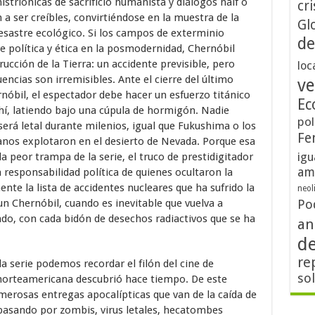
striónicas de sacrificio humanista y diálogos naif o
cri
 a ser creíbles, convirtiéndose en la muestra de la
Gl
desastre ecológico. Si los campos de exterminio
de
e política y ética en la posmodernidad, Chernóbil
ucción de la Tierra: un accidente previsible, pero
loc
ncias son irremisibles. Ante el cierre del último
ve
rnóbil, el espectador debe hacer un esfuerzo titánico
Ec
ahí, latiendo bajo una cúpula de hormigón. Nadie
pol
erá letal durante milenios, igual que Fukushima o los
Fe
anos explotaron en el desierto de Nevada. Porque esa
igu
 la peor trampa de la serie, el truco de prestidigitador
am
a responsabilidad política de quienes ocultaron la
te la lista de accidentes nucleares que ha sufrido la
neol
un Chernóbil, cuando es inevitable que vuelva a
Po
ndo, con cada bidón de desechos radiactivos que se ha
an
d
re
a serie podemos recordar el filón del cine de
so
l norteamericana descubrió hace tiempo. De este
rosas entregas apocalípticas que van de la caída de
 pasando por zombis, virus letales, hecatombes