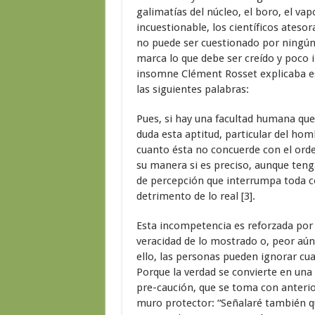
galimatías del núcleo, el boro, el vap
incuestionable, los científicos ateso
no puede ser cuestionado por ningún 
marca lo que debe ser creído y poco i
insomne Clément Rosset explicaba es
las siguientes palabras:
Pues, si hay una facultad humana que 
duda esta aptitud, particular del hom
cuanto ésta no concuerde con el orden
su manera si es preciso, aunque tenga
de percepción que interrumpa toda co
detrimento de lo real [3].
Esta incompetencia es reforzada por 
veracidad de lo mostrado o, peor aún,
ello, las personas pueden ignorar cua
Porque la verdad se convierte en una
pre-caución, que se toma con anterior
muro protector: “Señalaré también q