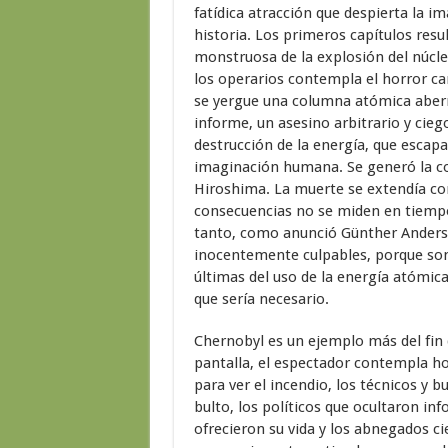
fatídica atracción que despierta la i
historia. Los primeros capítulos resu
monstruosa de la explosión del núcl
los operarios contempla el horror ca
se yergue una columna atómica aberr
informe, un asesino arbitrario y cieg
destrucción de la energía, que escap
imaginación humana. Se generó la c
Hiroshima. La muerte se extendía c
consecuencias no se miden en tiempo
tanto, como anunció Günther Anders,
inocentemente culpables, porque so
últimas del uso de la energía atómica
que sería necesario.
Chernobyl es un ejemplo más del fin 
pantalla, el espectador contempla ho
para ver el incendio, los técnicos y b
bulto, los políticos que ocultaron in
ofrecieron su vida y los abnegados ci