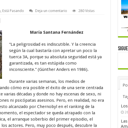
a
,
Está Pasando
Deja un comentario
280 Vistas
María Santana Fernández
“La peligrosidad es indiscutible. Y la creencia
Sigu
según la cual bastaría con apretar un poco la
tuerca 3A, porque su absoluta seguridad está ya
garantizada, es tan estúpida como
inconsciente.” (Günther Anders en 1986).
Durante varias semanas, los medios de
Po
ndo cómo era posible el éxito de una serie centrada
ce varias décadas y donde no hay escenas de sexo, ni
Ta
nes ni psicópatas asesinos. Pero, en realidad, no era
Los
esto alcanzado por Chernobyl en el ranking de la
omento, el espectador se queda atrapado con la
26
nica, el arranque soberbio del primer episodio, el
Las
e los actores. Pero, muy poco después, descubre la
Ama