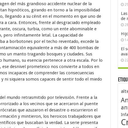
magen del más grandioso accidente nuclear de la
29
ltan hipnóticos, girando en torno a la imposibilidad
Las
eo, llegando a su cénit en el momento en que uno de
de 
ra a cara. Entonces, frente al desgraciado empleado
28
ante, oscura, turbia, como un ente abominable e
Hij
o, pero infinitamente letal. La capacidad de
1
aba a borbotones por el techo reventado, excede la
ontaminación equivalente a más de 400 bombas de
El 
omo un manto tragando bosques y ciudades. Sus
ava
 humano, su esencia pertenece a otra escala. Por lo
2
 ese desnivel prometeico nos convierte a todos en
mos incapaces de comprender las consecuencias
 y ni siquiera somos capaces de sentir todo el miedo
Etiqu
alt
del mundo retrasmitido por televisión. Frente a la
An
rrorizado a los vecinos que se acercaron al puente
an
urócratas que azuzaron el desastre o escurrieron el
Inf
formación y mintieron, los heroicos trabajadores que
Cr
entíficos que buscaban la verdad. La serie presenta