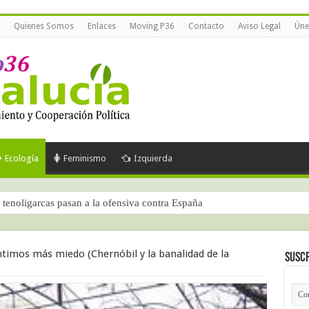
Quienes Somos
Enlaces
Moving P36
Contacto
Aviso Legal
Úne
Ecología
Feminismo
Izquierda
tenoligarcas pasan a la ofensiva contra España
timos más miedo (Chernóbil y la banalidad de la
Suscr