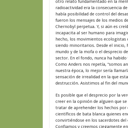
otro relato fundamentado en la menti
radioactividad era la consecuencia d
había posibilidad de control del desas
fueron los mensajes de los medios de
Chernobyl perpetua. Y, si aún es creí
incapacita al ser humano para imagi
hecho, los movimientos ecologistas d
siendo minoritarios. Desde el inicio,
mundo y de la mofa o el desprecio de l
sector. En el fondo, nunca ha habido
Como Anders nos repetía, “somos anal
nuestra época, lo mejor sería llamarl
sensación de irrealidad en la que e
destrucción. Asistimos al fin del mu
Es posible que el desprecio por la ve
creer en la opinión de alguien que se
tratar de aprehender los hechos por 
científicos de bata blanca quienes e
convirtiéndose en los sacerdotes del c
Confiamos y creemos ciegamente en l