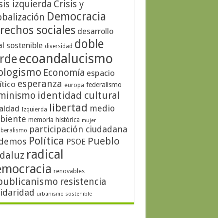
sis izquierda
Crisis y
Democracia
obalización
rechos sociales
desarrollo
doble
al sostenible
diversidad
ecoandalucismo
rde
ologismo
Economía
espacio
esperanza
ítico
federalismo
europa
identidad cultural
minismo
libertad
medio
aldad
Izquierda
biente
memoria histórica
mujer
participación ciudadana
iberalismo
Política
Pueblo
demos
PSOE
radical
daluz
emocracia
renovables
publicanismo
resistencia
lidaridad
urbanismo sostenible