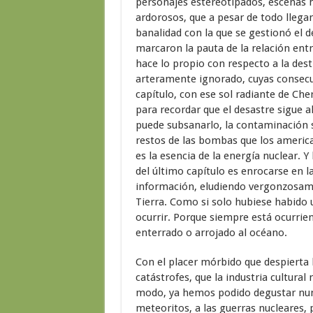
personajes estereotipados, escenas hi
ardorosos, que a pesar de todo llegan
banalidad con la que se gestionó el 
marcaron la pauta de la relación entr
hace lo propio con respecto a la destr
arteramente ignorado, cuyas consecue
capítulo, con ese sol radiante de Che
para recordar que el desastre sigue 
puede subsanarlo, la contaminación s
restos de las bombas que los americ
es la esencia de la energía nuclear. Y
del último capítulo es enrocarse en l
información, eludiendo vergonzosamen
Tierra. Como si solo hubiese habido 
ocurrir. Porque siempre está ocurrie
enterrado o arrojado al océano.
Con el placer mórbido que despierta l
catástrofes, que la industria cultura
modo, ya hemos podido degustar nume
meteoritos, a las guerras nucleares,