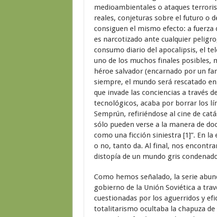
medioambientales o ataques terroris
reales, conjeturas sobre el futuro o 
consiguen el mismo efecto: a fuerza d
es narcotizado ante cualquier peligro
consumo diario del apocalipsis, el te
uno de los muchos finales posibles, 
héroe salvador (encarnado por un fa
siempre, el mundo será rescatado en 
que invade las conciencias a través de
tecnológicos, acaba por borrar los lí
Semprún, refiriéndose al cine de catá
sólo pueden verse a la manera de doc
como una ficción siniestra [1]”. En l
o no, tanto da. Al final, nos encontr
distopía de un mundo gris condenado 
Como hemos señalado, la serie abund
gobierno de la Unión Soviética a trav
cuestionadas por los aguerridos y efic
totalitarismo ocultaba la chapuza de 