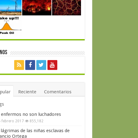
enos
pular
Reciente
Comentarios
gs
 enfermos no son luchadores
 febrero 2017
855,182
 lágrimas de las niñas esclavas de
ncio Ortega