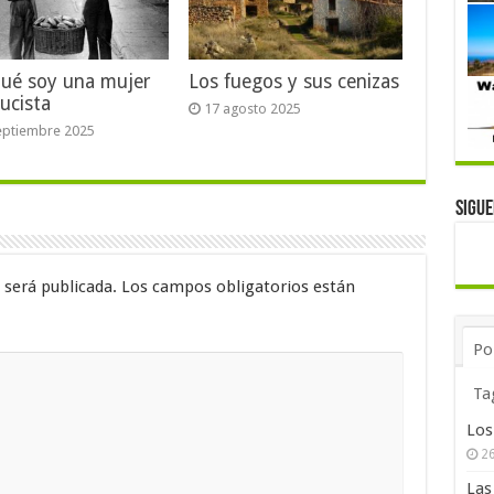
qué soy una mujer
Los fuegos y sus cenizas
ucista
17 agosto 2025
eptiembre 2025
Sigu
 será publicada.
Los campos obligatorios están
Po
Ta
Los
26
Las