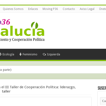
Quienes Somos
Enlaces
Moving P36
Contacto
Aviso Legal
Únet
Ecología
Feminismo
Izquierda
ra parte)
el III Taller de Cooperación Política: liderazgo,
Suscr
/
taller