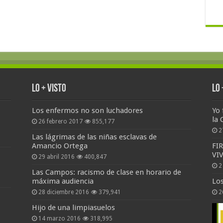
Lo + Visto
Lo
Los enfermos no son luchadores
Yo 
la 
26 febrero 2017
855,177
2
Las lágrimas de las niñas esclavas de
Amancio Ortega
FI
VI
29 abril 2016
400,847
2
Las Campos: racismo de clase en horario de
máxima audiencia
Lo
28 diciembre 2016
379,941
2
Hijo de una limpiasuelos
14 marzo 2016
318,995