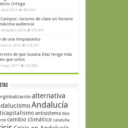
ncio Ortega
 abril 2016
400,847
 Campos: racismo de clase en horario
máxima audiencia
 diciembre 2016
379,941
o de una limpiasuelos
4 marzo 2016
318,995
secreto de que Susana Díaz tenga más
les que votos
2 mayo 2017
162,895
etas
alternativa
erglobalización
Andalucía
dalucismo
ticapitalismo
antisistema
Blas
cambio climático
cataluña
ante
isis