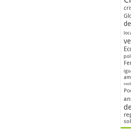
cri
Gl
de
loc
ve
Ec
pol
Fe
igu
am
neol
Po
an
d
re
so