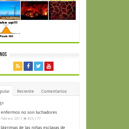
enos
pular
Reciente
Comentarios
gs
 enfermos no son luchadores
 febrero 2017
855,177
 lágrimas de las niñas esclavas de