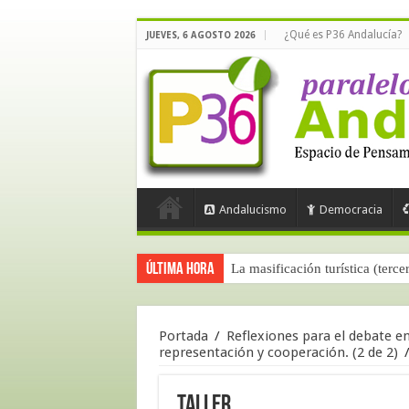
¿Qué es P36 Andalucía?
JUEVES, 6 AGOSTO 2026
Andalucismo
Democracia
Última hora
La masificación turística (terce
Portada
/
Reflexiones para el debate en 
representación y cooperación. (2 de 2)
taller