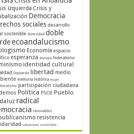
Crisis en Andalucía
sis izquierda
Crisis y
Democracia
obalización
rechos sociales
desarrollo
doble
al sostenible
diversidad
ecoandalucismo
rde
ologismo
Economía
espacio
esperanza
ítico
federalismo
europa
identidad cultural
minismo
libertad
medio
aldad
Izquierda
biente
memoria histórica
mujer
participación ciudadana
iberalismo
Política
Pueblo
demos
PSOE
radical
daluz
emocracia
renovables
publicanismo
resistencia
lidaridad
urbanismo sostenible