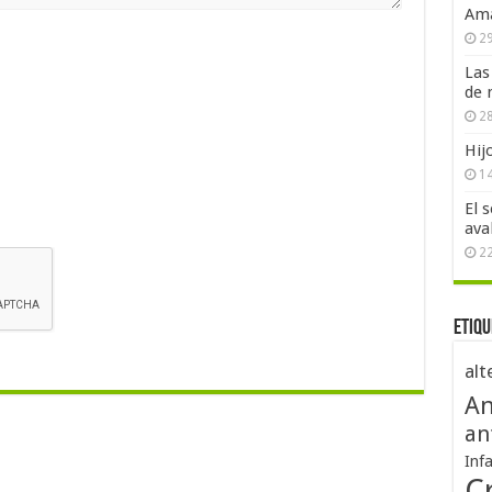
Ama
29
Las
de 
28
Hij
1
El 
ava
2
Etiqu
alt
An
an
Inf
Cr