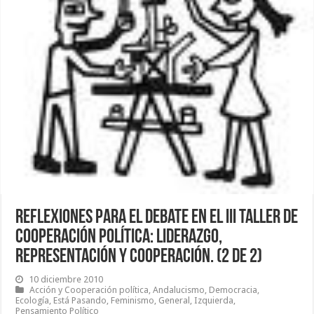
Reflexiones para el debate en el III Taller de
Cooperación Política: liderazgo,
representación y cooperación. (2 de 2)
10 diciembre 2010
Acción y Cooperación política
,
Andalucismo
,
Democracia
,
Ecología
,
Está Pasando
,
Feminismo
,
General
,
Izquierda
,
Pensamiento Político