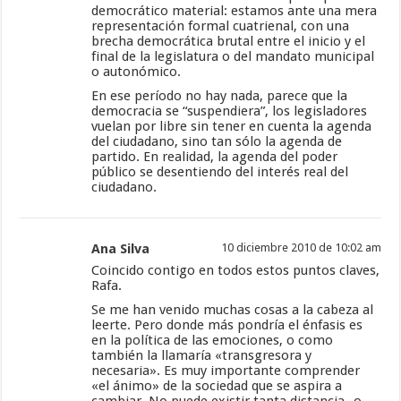
democrático material: estamos ante una mera
representación formal cuatrienal, con una
brecha democrática brutal entre el inicio y el
final de la legislatura o del mandato municipal
o autonómico.
En ese período no hay nada, parece que la
democracia se “suspendiera”, los legisladores
vuelan por libre sin tener en cuenta la agenda
del ciudadano, sino tan sólo la agenda de
partido. En realidad, la agenda del poder
público se desentiendo del interés real del
ciudadano.
Ana Silva
10 diciembre 2010 de 10:02 am
Coincido contigo en todos estos puntos claves,
Rafa.
Se me han venido muchas cosas a la cabeza al
leerte. Pero donde más pondría el énfasis es
en la política de las emociones, o como
también la llamaría «transgresora y
necesaria». Es muy importante comprender
«el ánimo» de la sociedad que se aspira a
cambiar. No puede existir tanta distancia -o