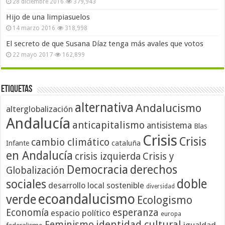
28 diciembre 2016
379,943
Hijo de una limpiasuelos
14 marzo 2016
318,998
El secreto de que Susana Díaz tenga más avales que votos
22 mayo 2017
162,899
Etiquetas
alternativa
Andalucismo
alterglobalización
Andalucía
anticapitalismo
antisistema
Blas
Crisis
Crisis
cambio climático
cataluña
Infante
en Andalucía
crisis izquierda
Crisis y
Democracia
derechos
Globalización
doble
sociales
desarrollo local sostenible
diversidad
ecoandalucismo
verde
Ecologismo
Economía
esperanza
espacio político
europa
identidad cultural
Feminismo