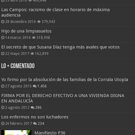
29 abril 2016
400,848
Las Campos: racismo de clase en horario de máxima
audiencia
28 diciembre 2016
379,943
Hijo de una limpiasuelos
14 marzo 2016
318,998
El secreto de que Susana Díaz tenga más avales que votos
22 mayo 2017
162,899
Lo + Comentado
Yo firmo por la absolución de las familias de la Corrala Utopía
27 agosto 2015
1.456
FIRMA POR EL DERECHO EFECTIVO A UNA VIVIENDA DIGNA
EN ANDALUCÍA
2 agosto 2012
286
Los enfermos no son luchadores
26 febrero 2017
234
Manifiesto P36