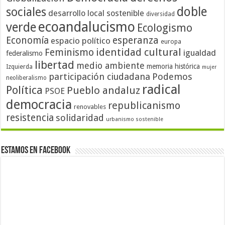
doble
sociales
desarrollo local sostenible
diversidad
ecoandalucismo
verde
Ecologismo
Economía
esperanza
espacio político
europa
identidad cultural
Feminismo
igualdad
federalismo
libertad
medio ambiente
memoria histórica
Izquierda
mujer
participación ciudadana
Podemos
neoliberalismo
radical
Política
Pueblo andaluz
PSOE
democracia
republicanismo
renovables
resistencia
solidaridad
urbanismo sostenible
Estamos en Facebook