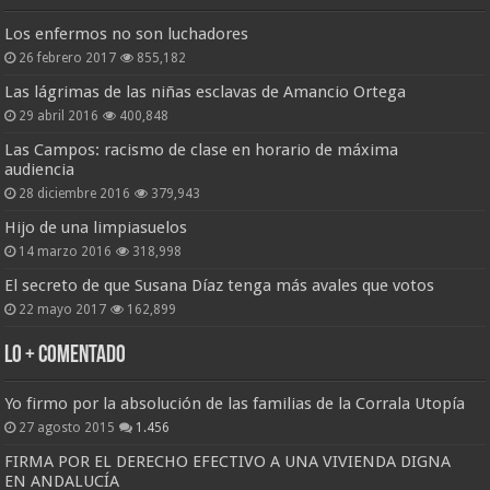
Los enfermos no son luchadores
26 febrero 2017
855,182
Las lágrimas de las niñas esclavas de Amancio Ortega
29 abril 2016
400,848
Las Campos: racismo de clase en horario de máxima
audiencia
28 diciembre 2016
379,943
Hijo de una limpiasuelos
14 marzo 2016
318,998
El secreto de que Susana Díaz tenga más avales que votos
22 mayo 2017
162,899
Lo + Comentado
Yo firmo por la absolución de las familias de la Corrala Utopía
27 agosto 2015
1.456
FIRMA POR EL DERECHO EFECTIVO A UNA VIVIENDA DIGNA
EN ANDALUCÍA