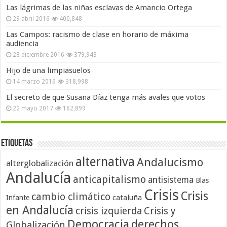
Las lágrimas de las niñas esclavas de Amancio Ortega
29 abril 2016
400,848
Las Campos: racismo de clase en horario de máxima
audiencia
28 diciembre 2016
379,943
Hijo de una limpiasuelos
14 marzo 2016
318,998
El secreto de que Susana Díaz tenga más avales que votos
22 mayo 2017
162,899
Etiquetas
alternativa
Andalucismo
alterglobalización
Andalucía
anticapitalismo
antisistema
Blas
Crisis
Crisis
cambio climático
cataluña
Infante
en Andalucía
crisis izquierda
Crisis y
Democracia
derechos
Globalización