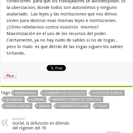
condiciones para que los trabajadores se autodespidan. Es
la uberizacion, donde todos son autonómos y ninguno
asalariado. Las leyes y las instituciones que nos dimos
sirven para destruir esas mismas leyes e instituciones.
¿Cómo rebelarnos contra nosotros mismos?
Maximización en el uso de los recursos del poder.
Ciertamente, ya no hay ruido de sables si no de togas ,
pero lo malo es que detrás de las togas siguen los sables
tiritando.
Tags
DEMOCRACIA
GOBIERNO DE LOS JUECES
GOLPES DE ESTADO
LEGALIDAD
LLARENA
MILITARES ESTADO DE DERECHO
PODER JUDICIAL
SABLES
SOBERBIA POPULAR
TOGAS
Anterior
Gürtel, la defunción en diferido
del régimen del 78
Siguiente