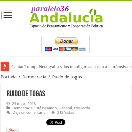
Ceuta: Trump, Netanyahu y los tenoligarcas pasan a la ofensiva 
La masificación turística (tercera parte)
Portada
/
Democracia
/
Ruido de togas
Ruido de togas
29 mayo 2018
Democracia
,
Está Pasando
,
General
,
Izquierda
Deja un comentario
313 Vistas