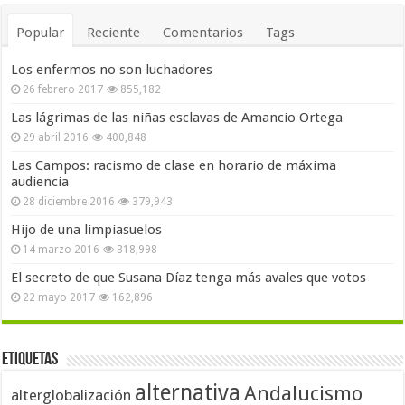
Popular
Reciente
Comentarios
Tags
Los enfermos no son luchadores
26 febrero 2017
855,182
Las lágrimas de las niñas esclavas de Amancio Ortega
29 abril 2016
400,848
Las Campos: racismo de clase en horario de máxima
audiencia
28 diciembre 2016
379,943
Hijo de una limpiasuelos
14 marzo 2016
318,998
El secreto de que Susana Díaz tenga más avales que votos
22 mayo 2017
162,896
Etiquetas
alternativa
Andalucismo
alterglobalización