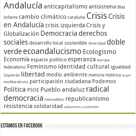
Andalucía
anticapitalismo
antisistema
Blas
Crisis
Crisis
cambio climático
cataluña
Infante
en Andalucía
crisis izquierda
Crisis y
Democracia
derechos
Globalización
doble
sociales
desarrollo local sostenible
diversidad
ecoandalucismo
verde
Ecologismo
Economía
esperanza
espacio político
europa
identidad cultural
Feminismo
igualdad
federalismo
libertad
medio ambiente
memoria histórica
Izquierda
mujer
participación ciudadana
Podemos
neoliberalismo
radical
Política
Pueblo andaluz
PSOE
democracia
republicanismo
renovables
resistencia
solidaridad
urbanismo sostenible
Estamos en Facebook