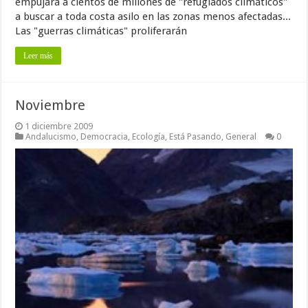
empujará a cientos de millones de "refugiados climáticos"
a buscar a toda costa asilo en las zonas menos afectadas...
Las "guerras climáticas" proliferarán
Leer más
Noviembre
1 diciembre 2009
Andalucismo
,
Democracia
,
Ecología
,
Está Pasando
,
General
0