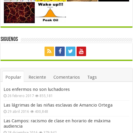
Siguenos
Popular
Reciente
Comentarios
Tags
Los enfermos no son luchadores
26 febrero 2017
855,181
Las lágrimas de las niñas esclavas de Amancio Ortega
29 abril 2016
400,848
Las Campos: racismo de clase en horario de máxima
audiencia
28 diciembre 2016
379,942