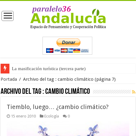
La masificación turística (tercera parte)
La opinión pública ante las próximas elecciones generales
Portada
/
Archivo del tag :
cambio climático
(página 7)
Archivo del tag :
cambio climático
Tiemblo, luego… ¿cambio climático?
15 enero 2010
Ecología
0