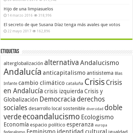
Hijo de una limpiasuelos
14 marzo 2016
318,996
El secreto de que Susana Díaz tenga más avales que votos
22 mayo 2017
162,896
Etiquetas
alternativa
Andalucismo
alterglobalización
Andalucía
anticapitalismo
antisistema
Blas
Crisis
Crisis
cambio climático
cataluña
Infante
en Andalucía
crisis izquierda
Crisis y
Democracia
derechos
Globalización
doble
sociales
desarrollo local sostenible
diversidad
ecoandalucismo
verde
Ecologismo
Economía
esperanza
espacio político
europa
identidad cultural
Feminismo
igualdad
federalismo