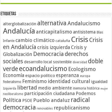
Etiquetas
alternativa
Andalucismo
alterglobalización
Andalucía
anticapitalismo
antisistema
Blas
Crisis
Crisis
cambio climático
cataluña
Infante
en Andalucía
crisis izquierda
Crisis y
Democracia
derechos
Globalización
doble
sociales
desarrollo local sostenible
diversidad
ecoandalucismo
verde
Ecologismo
Economía
esperanza
espacio político
europa
identidad cultural
Feminismo
igualdad
federalismo
libertad
medio ambiente
memoria histórica
Izquierda
mujer
participación ciudadana
Podemos
neoliberalismo
radical
Política
Pueblo andaluz
PSOE
democracia
republicanismo
renovables