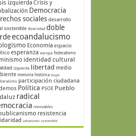
sis izquierda
Crisis y
Democracia
obalización
rechos sociales
desarrollo
doble
al sostenible
diversidad
ecoandalucismo
rde
ologismo
Economía
espacio
esperanza
ítico
federalismo
europa
identidad cultural
minismo
libertad
medio
aldad
Izquierda
biente
memoria histórica
mujer
participación ciudadana
iberalismo
Política
Pueblo
demos
PSOE
radical
daluz
emocracia
renovables
publicanismo
resistencia
lidaridad
urbanismo sostenible