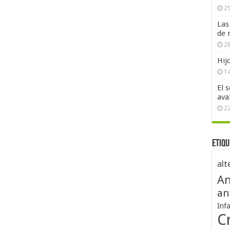
29
Las
de 
28
Hij
1
El 
ava
2
Etiqu
alt
An
an
Inf
Cr