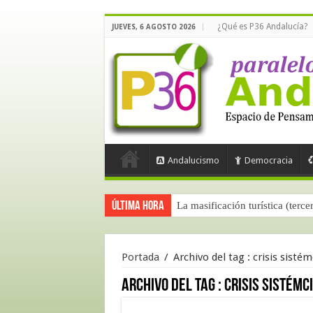
¿Qué es P36 Andalucía?
JUEVES, 6 AGOSTO 2026
Andalucismo
Democracia
Última hora
La masificación turística (terce
Portada
/
Archivo del tag :
crisis sistém
Archivo del tag :
crisis sistémc