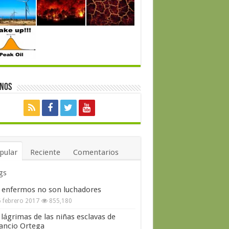
enos
pular
Reciente
Comentarios
gs
 enfermos no son luchadores
 febrero 2017
855,180
 lágrimas de las niñas esclavas de
ncio Ortega