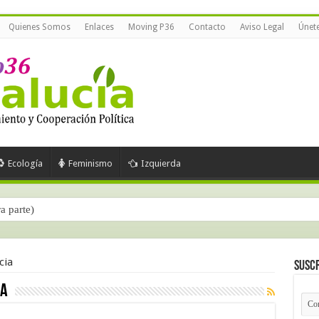
Quienes Somos
Enlaces
Moving P36
Contacto
Aviso Legal
Únet
Ecología
Feminismo
Izquierda
ra parte)
cia
Suscr
ia