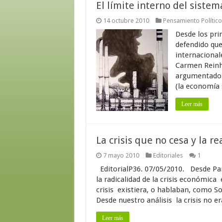
El límite interno del sistem
14 octubre 2010
Pensamiento Político
Desde los pri
defendido que
internacional
Carmen Reinha
argumentado q
(la economía s
Leer más
La crisis que no cesa y la r
7 mayo 2010
Editoriales
1
EditorialP36. 07/05/2010. Desde Par
la radicalidad de la crisis económic
crisis existiera, o hablaban, como S
Desde nuestro análisis la crisis no e
Leer más