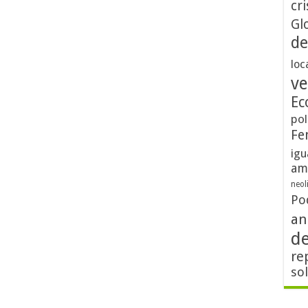
cri
Gl
de
loc
ve
Ec
pol
Fe
igu
am
neol
Po
an
d
re
so