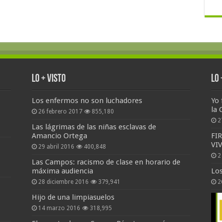
Lo + Visto
Lo
Los enfermos no son luchadores
Yo 
la 
26 febrero 2017
855,180
2
Las lágrimas de las niñas esclavas de
Amancio Ortega
FI
VI
29 abril 2016
400,848
2
Las Campos: racismo de clase en horario de
máxima audiencia
Lo
28 diciembre 2016
379,941
2
Hijo de una limpiasuelos
14 marzo 2016
318,995