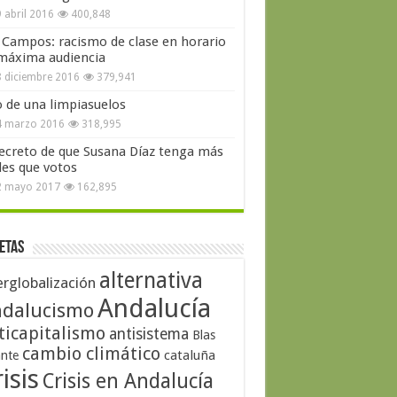
 abril 2016
400,848
 Campos: racismo de clase en horario
máxima audiencia
 diciembre 2016
379,941
o de una limpiasuelos
4 marzo 2016
318,995
secreto de que Susana Díaz tenga más
les que votos
2 mayo 2017
162,895
etas
alternativa
erglobalización
Andalucía
dalucismo
ticapitalismo
antisistema
Blas
cambio climático
cataluña
ante
isis
Crisis en Andalucía