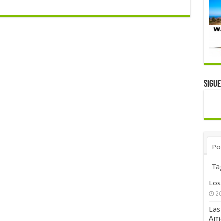
Sigu
Po
Ta
Los
26
Las
Ama