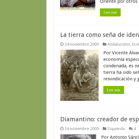
Oriente por otros 
Leer más
La tierra como seña de ide
24 noviembre 2009
Andalucismo
,
Eco
Por Vicente Álva
economía especula
condenada, es nec
tierra ha sido s
reivindicación y 
Leer más
Diamantino: creador de esp
24 noviembre 2009
Izquierda
4
Por Antonio Sánch