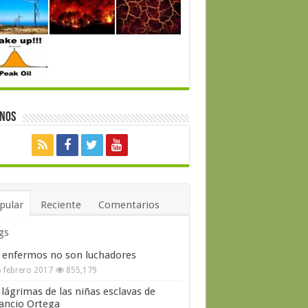
enos
pular
Reciente
Comentarios
gs
 enfermos no son luchadores
 febrero 2017
855,179
 lágrimas de las niñas esclavas de
ncio Ortega