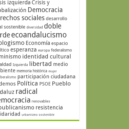
sis izquierda
Crisis y
Democracia
obalización
rechos sociales
desarrollo
doble
al sostenible
diversidad
ecoandalucismo
rde
ologismo
Economía
espacio
esperanza
ítico
federalismo
europa
identidad cultural
minismo
libertad
medio
aldad
Izquierda
biente
memoria histórica
mujer
participación ciudadana
iberalismo
Política
Pueblo
demos
PSOE
radical
daluz
emocracia
renovables
publicanismo
resistencia
lidaridad
urbanismo sostenible