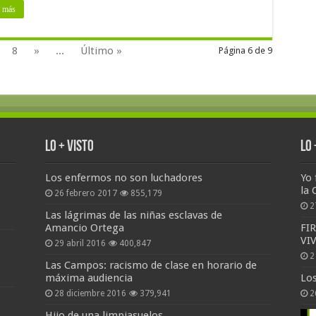
 más
8
»
...
Último »
Página 6 de 9
Lo + Visto
Lo
Los enfermos no son luchadores
Yo 
la 
26 febrero 2017
855,179
2
Las lágrimas de las niñas esclavas de
Amancio Ortega
FI
VI
29 abril 2016
400,847
2
Las Campos: racismo de clase en horario de
máxima audiencia
Lo
28 diciembre 2016
379,941
2
Hijo de una limpiasuelos