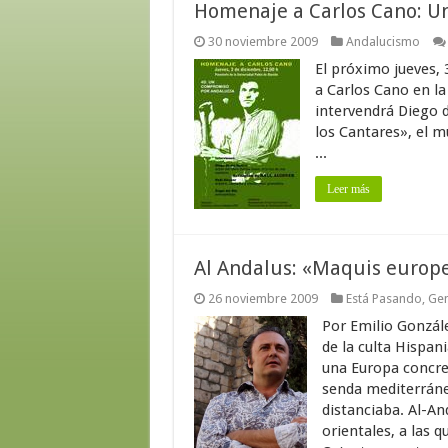
Homenaje a Carlos Cano: U
30 noviembre 2009
Andalucismo
El próximo jueves, 
a Carlos Cano en la 
intervendrá Diego de
los Cantares», el m
...
Leer más
Al Andalus: «Maquis europeo
26 noviembre 2009
Está Pasando
,
Gen
Por Emilio Gonzále
de la culta Hispan
una Europa concre
senda mediterránea
distanciaba. Al-An
orientales, a las