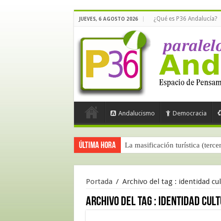
¿Qué es P36 Andalucía?
JUEVES, 6 AGOSTO 2026
Andalucismo
Democracia
Última hora
La masificación turística (terce
Portada
/
Archivo del tag :
identidad cul
Archivo del tag :
identidad cul