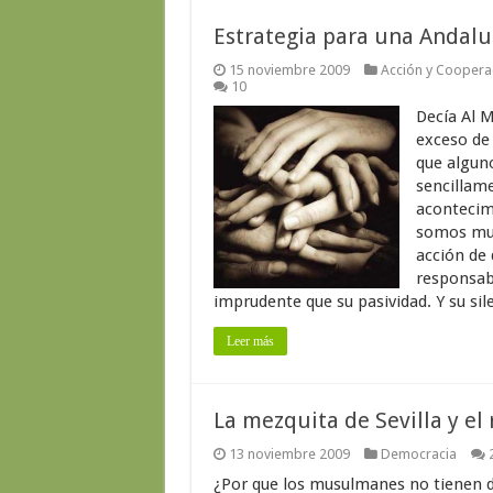
Estrategia para una Andaluc
15 noviembre 2009
Acción y Cooperac
10
Decía Al 
exceso de 
que algun
sencillame
acontecimi
somos muc
acción de
responsabi
imprudente que su pasividad. Y su sil
Leer más
La mezquita de Sevilla y el
13 noviembre 2009
Democracia
¿Por que los musulmanes no tienen d