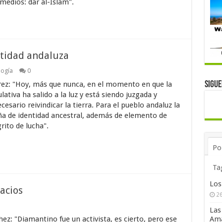
medios: dar al-Islam".
ntidad andaluza
logía
0
rez: "Hoy, más que nunca, en el momento en que la
Sigu
tiva ha salido a la luz y está siendo juzgada y
esario reivindicar la tierra. Para el pueblo andaluz la
eña de identidad ancestral, además de elemento de
grito de lucha".
Po
Ta
Los
acios
26
Las
Ama
ez: "Diamantino fue un activista, es cierto, pero ese