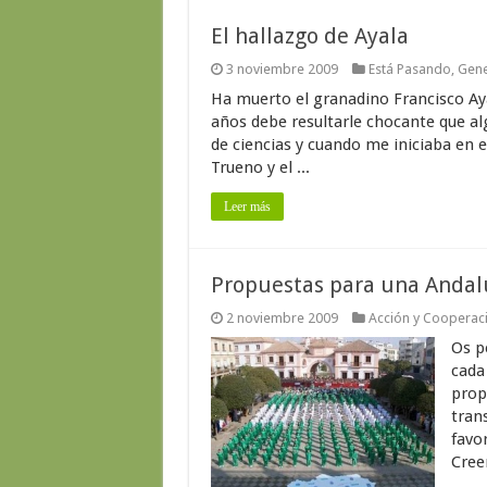
El hallazgo de Ayala
3 noviembre 2009
Está Pasando
,
Gene
Ha muerto el granadino Francisco Aya
años debe resultarle chocante que al
de ciencias y cuando me iniciaba en el
Trueno y el ...
Leer más
Propuestas para una Andalu
2 noviembre 2009
Acción y Cooperaci
Os p
cada
prop
trans
favor
Cree