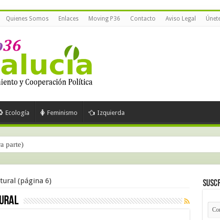
Quienes Somos
Enlaces
Moving P36
Contacto
Aviso Legal
Únet
Ecología
Feminismo
Izquierda
ra parte)
tural
(página 6)
Suscr
tural