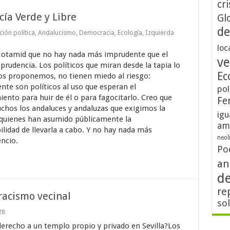
cri
ía Verde y Libre
Gl
de
ión política
,
Andalucismo
,
Democracia
,
Ecología
,
Izquierda
loc
Motamid que no hay nada más imprudente que el
ve
prudencia. Los políticos que miran desde la tapia lo
Ec
os proponemos, no tienen miedo al riesgo:
nte son políticos al uso que esperan el
pol
ento para huir de él o para fagocitarlo. Creo que
Fe
hos los andaluces y andaluzas que exigimos la
igu
 quienes han asumido públicamente la
am
lidad de llevarla a cabo. Y no hay nada más
neol
encio.
Po
an
d
re
 racismo vecinal
so
28
erecho a un templo propio y privado en Sevilla?Los