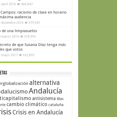
 abril 2016
400,847
 Campos: racismo de clase en horario
máxima audiencia
 diciembre 2016
379,941
o de una limpiasuelos
4 marzo 2016
318,995
secreto de que Susana Díaz tenga más
les que votos
2 mayo 2017
162,895
etas
alternativa
erglobalización
Andalucía
dalucismo
ticapitalismo
antisistema
Blas
cambio climático
cataluña
ante
isis
Crisis en Andalucía