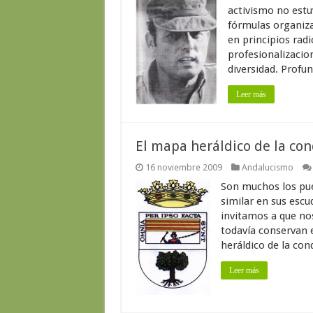
activismo no estuv
fórmulas organiz
en principios radi
profesionalizacio
diversidad. Profu
Leer más
El mapa heráldico de la con
16 noviembre 2009
Andalucismo
Son muchos los pue
similar en sus escu
invitamos a que nos
todavía conservan 
heráldico de la conq
Leer más