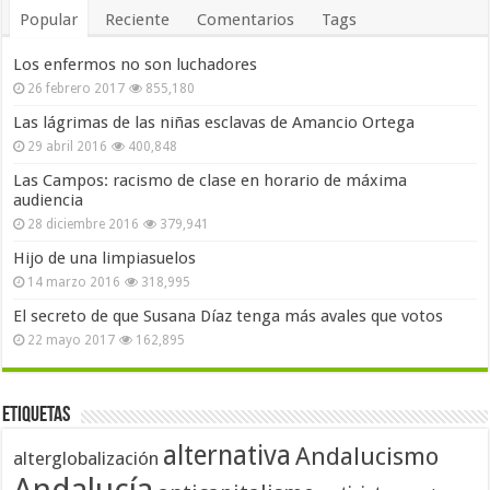
Popular
Reciente
Comentarios
Tags
Los enfermos no son luchadores
26 febrero 2017
855,180
Las lágrimas de las niñas esclavas de Amancio Ortega
29 abril 2016
400,848
Las Campos: racismo de clase en horario de máxima
audiencia
28 diciembre 2016
379,941
Hijo de una limpiasuelos
14 marzo 2016
318,995
El secreto de que Susana Díaz tenga más avales que votos
22 mayo 2017
162,895
Etiquetas
alternativa
Andalucismo
alterglobalización
Andalucía