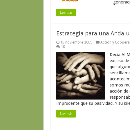
generaci
Leer más
Estrategia para una Andaluc
15 noviembre 2009
Acción y Cooperac
10
Decía Al 
exceso de 
que algun
sencillame
acontecimi
somos muc
acción de
responsabi
imprudente que su pasividad. Y su sil
Leer más