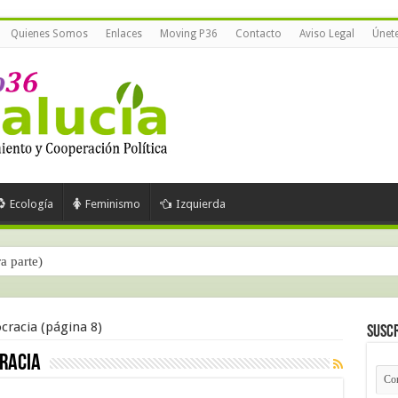
Quienes Somos
Enlaces
Moving P36
Contacto
Aviso Legal
Únet
Ecología
Feminismo
Izquierda
ra parte)
cracia
(página 8)
Suscr
racia