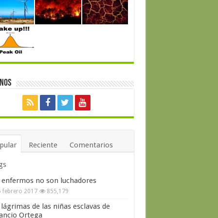
enos
pular
Reciente
Comentarios
gs
 enfermos no son luchadores
 febrero 2017
855,179
 lágrimas de las niñas esclavas de
ncio Ortega