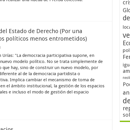
cri
Gl
de
loc
del Estado de Derecho (Por una
ve
os políticos menos entrometidos)
Ec
1
pol
n Urías: "La democracia participativa supone, en
Fe
 nuevo modelo político. No se trata simplemente de
igu
o que hay, sino de construir un nuevo modelo, por
am
iferente al de la democracia partidista o
neol
tiva. Implica cambiar el mecanismo de toma de
Po
en el ámbito institucional, la gestión de los espacios
an
nales e incluso el modo de gestión del espacio
d
re
so
acios