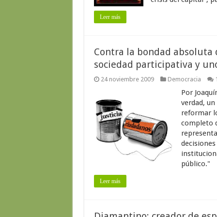
Leer más
Contra la bondad absoluta 
sociedad participativa y un
24 noviembre 2009
Democracia
Por Joaquí
verdad, un
reformar l
completo d
representa
decisiones 
institucio
público."
Leer más
Diamantino: creador de esp