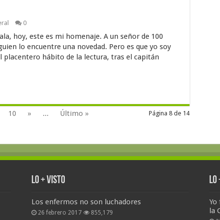
ral
0
la, hoy, este es mi homenaje. A un señor de 100
guien lo encuentre una novedad. Pero es que yo soy
 placentero hábito de la lectura, tras el capitán
10
»
...
Último »
Página 8 de 14
Lo + Visto
Lo
Los enfermos no son luchadores
Yo 
la 
26 febrero 2017
855,179