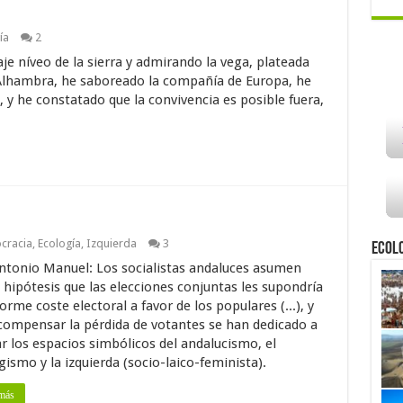
ía
2
je níveo de la sierra y admirando la vega, plateada
la Alhambra, he saboreado la compañía de Europa, he
ía, y he constatado que la convivencia es posible fuera,
cracia
,
Ecología
,
Izquierda
3
Ecol
ntonio Manuel: Los socialistas andaluces asumen
hipótesis que las elecciones conjuntas les supondría
rme coste electoral a favor de los populares (...), y
compensar la pérdida de votantes se han dedicado a
r los espacios simbólicos del andalucismo, el
gismo y la izquierda (socio-laico-feminista).
más