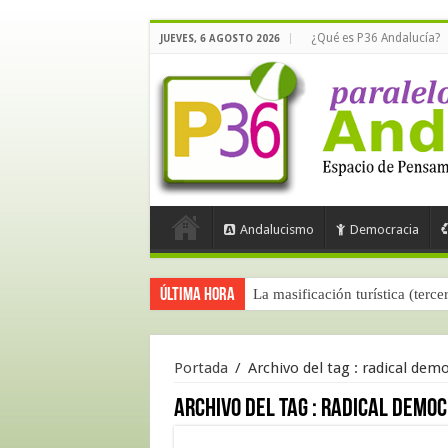
¿Qué es P36 Andalucía?
JUEVES, 6 AGOSTO 2026
Andalucismo
Democracia
Última hora
La masificación turística (terce
Portada
/
Archivo del tag :
radical demo
Archivo del tag :
radical democ