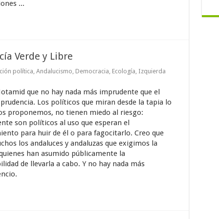
ones ...
ía Verde y Libre
ión política
,
Andalucismo
,
Democracia
,
Ecología
,
Izquierda
Motamid que no hay nada más imprudente que el
prudencia. Los políticos que miran desde la tapia lo
os proponemos, no tienen miedo al riesgo:
nte son políticos al uso que esperan el
ento para huir de él o para fagocitarlo. Creo que
hos los andaluces y andaluzas que exigimos la
 quienes han asumido públicamente la
lidad de llevarla a cabo. Y no hay nada más
encio.