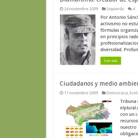
24 noviembre 2009
Izquierda
4
Por Antonio Sánch
activismo no estuv
fórmulas organiz
en principios radi
profesionalizacio
diversidad. Profu
Leer más
Ciudadanos y medio ambien
17 noviembre 2009
Democracia
,
Ecol
Tribuna 
elplural
con un c
recursos
nuestro 
obligaci