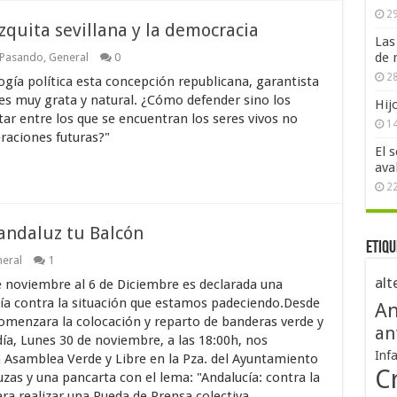
29
zquita sevillana y la democracia
Las
de 
 Pasando
,
General
0
28
ogía política esta concepción republicana, garantista
 es muy grata y natural. ¿Cómo defender sino los
Hij
ar entre los que se encuentran los seres vivos no
1
raciones futuras?"
El 
ava
2
 andaluz tu Balcón
Etiqu
eral
1
alt
 noviembre al 6 de Diciembre es declarada una
ía contra la situación que estamos padeciendo.Desde
An
omenzara la colocación y reparto de banderas verde y
an
ía, Lunes 30 de noviembre, a las 18:00h, nos
Inf
Asamblea Verde y Libre en la Pza. del Ayuntamiento
Cr
zas y una pancarta con el lema: "Andalucía: contra la
para realizar una Rueda de Prensa colectiva.