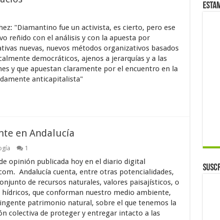
Esta
ez: "Diamantino fue un activista, es cierto, pero ese
o reñido con el análisis y con la apuesta por
ativas nuevas, nuevos métodos organizativos basados
calmente democráticos, ajenos a jerarquías y a las
nes y que apuestan claramente por el encuentro en la
ndamente anticapitalista"
te en Andalucía
ogía
1
de opinión publicada hoy en el diario digital
Suscr
.com. Andalucía cuenta, entre otras potencialidades,
onjunto de recursos naturales, valores paisajísticos, o
 hídricos, que conforman nuestro medio ambiente,
ingente patrimonio natural, sobre el que tenemos la
ón colectiva de proteger y entregar intacto a las