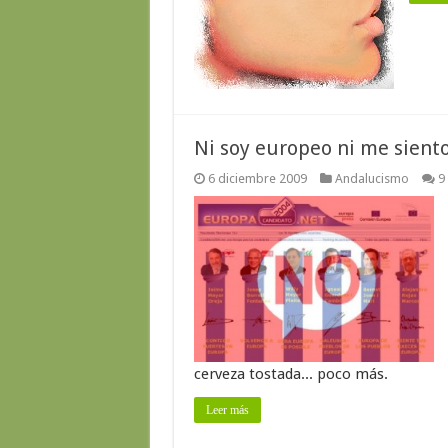
Ni soy europeo ni me sient
6 diciembre 2009
Andalucismo
9
cerveza tostada... poco más.
Leer más