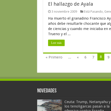
El hallazgo de Ayala
3 noviembre 2009
Está Pasando
,
Gene
Ha muerto el granadino Francisco Aya
años debe resultarle chocante que al
de ciencias y cuando me iniciaba en el
Trueno y el ...
Leer más
8
« Primero
...
«
6
7
9
Novedades
Ceuta: Trump, Netanyahu y
los tenoligarcas pasan a la
ofensiva contra España