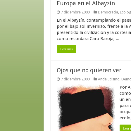
Europa en el Albayzín
7 diciembre 2009
Democracia
,
Ecolog
En el Albayzín, contemplando el paisa
por el bajo sol invernizo, frente a 
presentido la civilización y la cortes
como recordara Caro Baroja, ...
Leer más
Ojos que no quieren ver
7 diciembre 2009
Andalucismo
,
Demo
Por A
como 
un eno
para 
ocupa
ecolo
Leer 