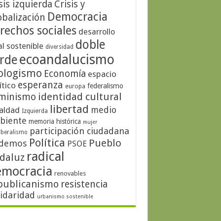
sis izquierda
Crisis y
Democracia
obalización
rechos sociales
desarrollo
doble
al sostenible
diversidad
ecoandalucismo
rde
ologismo
Economía
espacio
esperanza
ítico
federalismo
europa
identidad cultural
minismo
libertad
medio
aldad
Izquierda
biente
memoria histórica
mujer
participación ciudadana
iberalismo
Política
Pueblo
demos
PSOE
radical
daluz
emocracia
renovables
publicanismo
resistencia
lidaridad
urbanismo sostenible