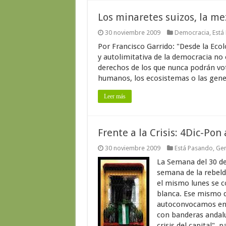
Los minaretes suizos, la me
30 noviembre 2009
Democracia
,
Está
Por Francisco Garrido: "Desde la Ecol
y autolimitativa de la democracia no
derechos de los que nunca podrán vot
humanos, los ecosistemas o las gene
Leer más
Frente a la Crisis: 4Dic-Pon
30 noviembre 2009
Está Pasando
,
Gen
La Semana del 30 de
semana de la rebeld
el mismo lunes se c
blanca. Ese mismo d
autoconvocamos en 
con banderas andalu
crisis del capital", 