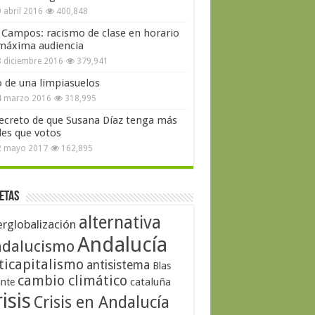
 abril 2016
400,848
 Campos: racismo de clase en horario
máxima audiencia
 diciembre 2016
379,941
o de una limpiasuelos
4 marzo 2016
318,995
secreto de que Susana Díaz tenga más
les que votos
2 mayo 2017
162,895
etas
alternativa
erglobalización
Andalucía
dalucismo
ticapitalismo
antisistema
Blas
cambio climático
cataluña
ante
isis
Crisis en Andalucía