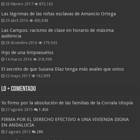
26 febrero 2017
855,182
Las lágrimas de las niñas esclavas de Amancio Ortega
29 abril 2016
400,848
Las Campos: racismo de clase en horario de máxima
audiencia
28 diciembre 2016
379,943
Hijo de una limpiasuelos
14 marzo 2016
318,998
El secreto de que Susana Díaz tenga más avales que votos
22 mayo 2017
162,899
Lo + Comentado
Yo firmo por la absolución de las familias de la Corrala Utopía
27 agosto 2015
1.456
FIRMA POR EL DERECHO EFECTIVO A UNA VIVIENDA DIGNA
EN ANDALUCÍA
2 agosto 2012
286