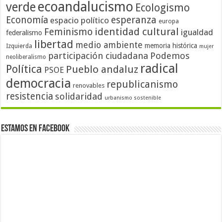
ecoandalucismo
verde
Ecologismo
Economía
esperanza
espacio político
europa
identidad cultural
Feminismo
igualdad
federalismo
libertad
medio ambiente
memoria histórica
Izquierda
mujer
participación ciudadana
Podemos
neoliberalismo
radical
Política
Pueblo andaluz
PSOE
democracia
republicanismo
renovables
resistencia
solidaridad
urbanismo sostenible
Estamos en Facebook