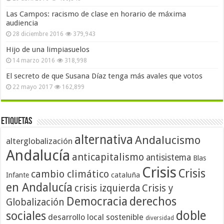
Las Campos: racismo de clase en horario de máxima
audiencia
28 diciembre 2016
379,943
Hijo de una limpiasuelos
14 marzo 2016
318,998
El secreto de que Susana Díaz tenga más avales que votos
22 mayo 2017
162,899
Etiquetas
alternativa
Andalucismo
alterglobalización
Andalucía
anticapitalismo
antisistema
Blas
Crisis
Crisis
cambio climático
cataluña
Infante
en Andalucía
crisis izquierda
Crisis y
Democracia
derechos
Globalización
doble
sociales
desarrollo local sostenible
diversidad