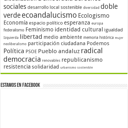
doble
sociales
desarrollo local sostenible
diversidad
ecoandalucismo
verde
Ecologismo
Economía
esperanza
espacio político
europa
identidad cultural
Feminismo
igualdad
federalismo
libertad
medio ambiente
memoria histórica
Izquierda
mujer
participación ciudadana
Podemos
neoliberalismo
radical
Política
Pueblo andaluz
PSOE
democracia
republicanismo
renovables
resistencia
solidaridad
urbanismo sostenible
Estamos en Facebook