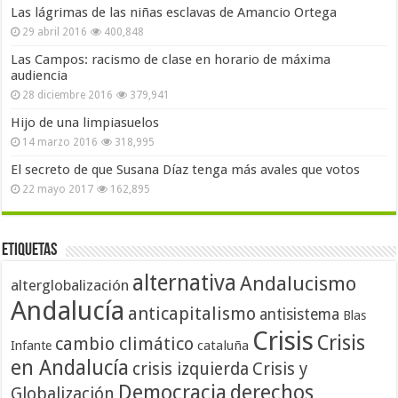
Las lágrimas de las niñas esclavas de Amancio Ortega
29 abril 2016
400,848
Las Campos: racismo de clase en horario de máxima
audiencia
28 diciembre 2016
379,941
Hijo de una limpiasuelos
14 marzo 2016
318,995
El secreto de que Susana Díaz tenga más avales que votos
22 mayo 2017
162,895
Etiquetas
alternativa
Andalucismo
alterglobalización
Andalucía
anticapitalismo
antisistema
Blas
Crisis
Crisis
cambio climático
cataluña
Infante
en Andalucía
crisis izquierda
Crisis y
Democracia
derechos
Globalización