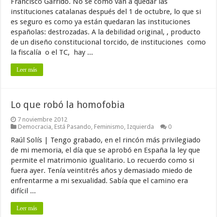
Francisco Garrido. No se cómo van a quedar las
instituciones catalanas después del 1 de octubre, lo que si
es seguro es como ya están quedaran las instituciones
españolas: destrozadas. A la debilidad original, , producto
de un diseño constitucional torcido, de instituciones como
la fiscalía o el TC, hay ...
Leer más
Lo que robó la homofobia
7 noviembre 2012
Democracia
,
Está Pasando
,
Feminismo
,
Izquierda
0
Raúl Solís | Tengo grabado, en el rincón más privilegiado
de mi memoria, el día que se aprobó en España la ley que
permite el matrimonio igualitario. Lo recuerdo como si
fuera ayer. Tenía veintitrés años y demasiado miedo de
enfrentarme a mi sexualidad. Sabía que el camino era
difícil ...
Leer más