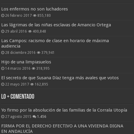
Los enfermos no son luchadores
26 febrero 2017
855,180
Las lágrimas de las niñas esclavas de Amancio Ortega
29 abril 2016
400,848
Las Campos: racismo de clase en horario de máxima
audiencia
28 diciembre 2016
379,941
Hijo de una limpiasuelos
14 marzo 2016
318,995
El secreto de que Susana Díaz tenga más avales que votos
22 mayo 2017
162,895
Lo + Comentado
Yo firmo por la absolución de las familias de la Corrala Utopía
27 agosto 2015
1.456
FIRMA POR EL DERECHO EFECTIVO A UNA VIVIENDA DIGNA
EN ANDALUCÍA