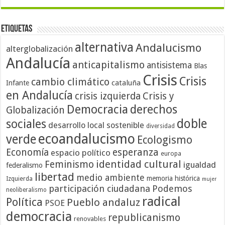
Etiquetas
alternativa
Andalucismo
alterglobalización
Andalucía
anticapitalismo
antisistema
Blas
Crisis
Crisis
cambio climático
cataluña
Infante
en Andalucía
crisis izquierda
Crisis y
Democracia
derechos
Globalización
doble
sociales
desarrollo local sostenible
diversidad
ecoandalucismo
verde
Ecologismo
Economía
esperanza
espacio político
europa
identidad cultural
Feminismo
igualdad
federalismo
libertad
medio ambiente
memoria histórica
Izquierda
mujer
participación ciudadana
Podemos
neoliberalismo
radical
Política
Pueblo andaluz
PSOE
democracia
republicanismo
renovables