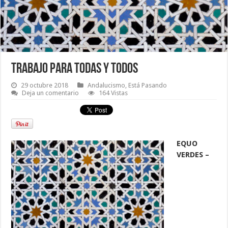
TRABAJO PARA TODAS Y TODOS
29 octubre 2018
Andalucismo
,
Está Pasando
Deja un comentario
164 Vistas
EQUO
VERDES –