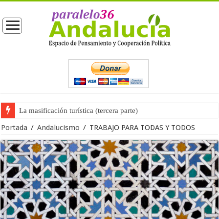
La masificación turística (tercera parte)
La opinión pública ante las próximas elecciones generales
Portada
/
Andalucismo
/
TRABAJO PARA TODAS Y TODOS